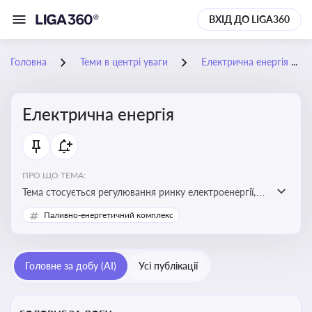
ВХІД ДО LIGA360
Головна
Теми в центрі уваги
Електрична енергія
Електрична енергія
ПРО ЩО ТЕМА:
Тема стосується регулювання ринку електроенергії,
включаючи її виробництво, постачання та фінансові
Паливно-енергетичний комплекс
стимули для відновлюваної енергетики
Головне за добу (AI)
Усі публікації