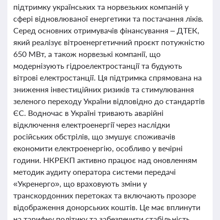
підтримку українських та норвезьких компаній у
сфері відновлюваної енергетики та постачання ліків.
Серед основних отримувачів фінансування – ДТЕК,
який реалізує вітроенергетичний проєкт потужністю
650 МВт, а також норвезькі компанії, що
модернізують гідроелектростанції та будують
вітрові електростанції. Ця підтримка спрямована на
зниження інвестиційних ризиків та стимулювання
зеленого переходу України відповідно до стандартів
ЄС. Водночас в Україні тривають аварійні
відключення електроенергії через наслідки
російських обстрілів, що змушує споживачів
економити електроенергію, особливо у вечірні
години. НКРЕКП активно працює над оновленням
методик аудиту оператора системи передачі
«Укренерго», що враховують зміни у
транскордонних перетоках та включають прозоре
відображення донорських коштів. Це має вплинути
на тарифну політику та забезпечити стабільність