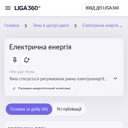
ВХІД ДО LIGA360
Головна
Теми в центрі уваги
Електрична енергія
Електрична енергія
ПРО ЩО ТЕМА:
Тема стосується регулювання ринку електроенергії,
включаючи її виробництво, постачання та фінансові
Паливно-енергетичний комплекс
стимули для відновлюваної енергетики
Головне за добу (AI)
Усі публікації