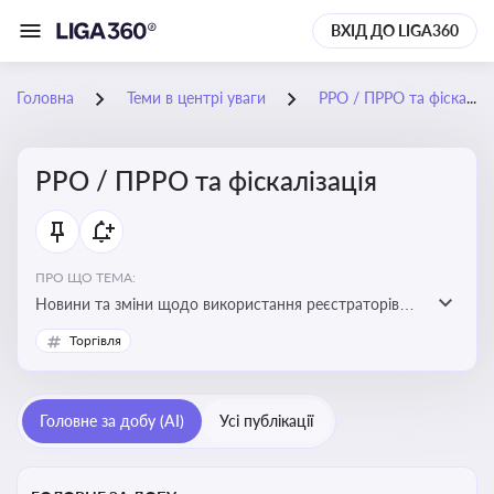
ВХІД ДО LIGA360
Головна
Теми в центрі уваги
РРО / ПРРО та фіскалізація
РРО / ПРРО та фіскалізація
ПРО ЩО ТЕМА:
Новини та зміни щодо використання реєстраторів
розрахункових операцій, аналіз законодавства про
Торгівля
РРО, позиції ДПС та судів щодо РРО
Головне за добу (AI)
Усі публікації