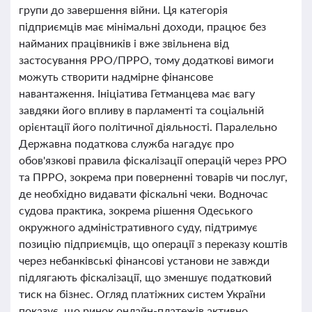
групи до завершення війни. Ця категорія
підприємців має мінімальні доходи, працює без
найманих працівників і вже звільнена від
застосування РРО/ПРРО, тому додаткові вимоги
можуть створити надмірне фінансове
навантаження. Ініціатива Гетманцева має вагу
завдяки його впливу в парламенті та соціальній
орієнтації його політичної діяльності. Паралельно
Державна податкова служба нагадує про
обов'язкові правила фіскалізації операцій через РРО
та ПРРО, зокрема при поверненні товарів чи послуг,
де необхідно видавати фіскальні чеки. Водночас
судова практика, зокрема рішення Одеського
окружного адміністративного суду, підтримує
позицію підприємців, що операції з переказу коштів
через небанківські фінансові установи не завжди
підлягають фіскалізації, що зменшує податковий
тиск на бізнес. Огляд платіжних систем України
показує, що ринок онлайн-платежів активно