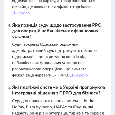
відбувається на картку, а товар забирається
офлайн, це вважається офлайн-торгівлею.
Джерело
Яка позиція суду щодо застосування РРО
для операцій небанківських фінансових
установ?
Суди, зокрема Одеський окружний
адміністративний суд, підтримують позицію
підприємців, що отримання коштів від
небанківських фінансових установ не є
розрахунковою операцією, що вимагає
фіскалізації через РРО/ПРРО.
Джерело
Які платіжні системи в Україні пропонують
інтегровані рішення з ПРРО для бізнесу?
Серед основних платіжних систем — hutko,
LiqPay, Plata by mono, UAPAY та iPay.ua, які
надають різні рівні інтеграції, тарифів та сервісів