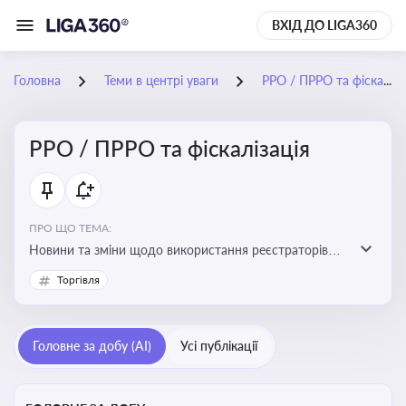
ВХІД ДО LIGA360
Головна
Теми в центрі уваги
РРО / ПРРО та фіскалізація
РРО / ПРРО та фіскалізація
ПРО ЩО ТЕМА:
Новини та зміни щодо використання реєстраторів
розрахункових операцій, аналіз законодавства про
Торгівля
РРО, позиції ДПС та судів щодо РРО
Головне за добу (AI)
Усі публікації