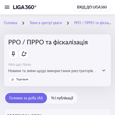
ВХІД ДО LIGA360
Головна
Теми в центрі уваги
РРО / ПРРО та фіскалізація
РРО / ПРРО та фіскалізація
ПРО ЩО ТЕМА:
Новини та зміни щодо використання реєстраторів
розрахункових операцій, аналіз законодавства про
Торгівля
РРО, позиції ДПС та судів щодо РРО
Головне за добу (AI)
Усі публікації