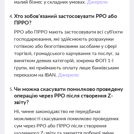
малий бізнес у складних умовах.
Джерело
Хто зобов'язаний застосовувати РРО або
ПРРО?
РРО або ПРРО мають застосовувати всі суб'єкти
господарювання, які здійснюють розрахунки
готівкою або безготівковими засобами у сфері
торгівлі, громадського харчування та послуг, за
винятком деяких категорій, зокрема ФОП 1-ї
групи, які приймають оплату лише банківським
переказом на IBAN.
Джерело
Чи можна скасувати помилково проведену
операцію через РРО після створення Z-
звіту?
Ні, чинне законодавство не передбачає
можливості скасування помилково проведених
сум через РРО або ПРРО після створення
щоденного Z-звіту та закриття робочої зміни