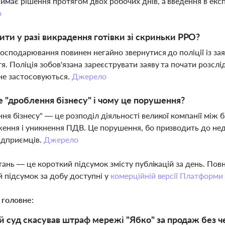
має рішення протягом двох робочих днів, а введення в експ
о
ти у разі викрадення готівки зі скриньки РРО?
господарювання повинен негайно звернутися до поліції із за
я. Поліція зобов'язана зареєструвати заяву та почати розсл
не застосовуються.
Джерело
 "дроблення бізнесу" і чому це порушення?
ня бізнесу" — це розподіл діяльності великої компанії мі
ення і уникнення ПДВ. Це порушення, бо призводить до недо
ідприємців.
Джерело
тань — це короткий підсумок змісту публікацій за день. По
 підсумок за добу доступні у
комерційній версії Платформи
 головне:
й суд скасував штраф мережі "Ябко" за продаж без ч