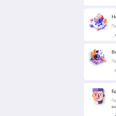
Н
Пр
В
Пр
Б
Пр
ва