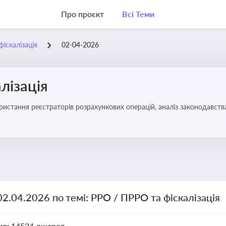
Про проєкт
Всі Теми
іскалізація
02-04-2026
лізація
02.04.2026 по темі: РРО / ПРРО та фіскалізація
но:
14524 джерел