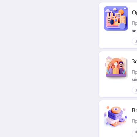
О
Пр
ви
З
Пр
мі
В
Пр