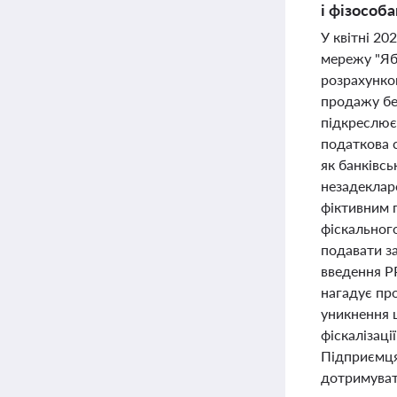
і фізособ
У квітні 20
мережу "Яб
розрахунко
продажу без
підкреслює
податкова 
як банківс
незадеклар
фіктивним 
фіскальног
подавати з
введення Р
нагадує про
уникнення 
фіскалізаці
Підприємця
дотримувати