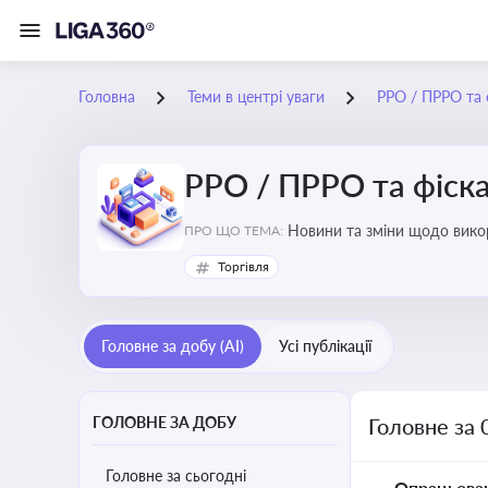
Головна
Теми в центрі уваги
РРО / ПРРО та ф
РРО / ПРРО та фіска
ПРО ЩО ТЕМА:
Торгівля
Головне за добу (AI)
Усі публікації
ГОЛОВНЕ ЗА ДОБУ
Головне за 
Головне за сьогодні
Опрацьова