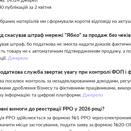
40 публікацій за 2 квітня
ібраних матеріалів ми сформували короткі відповіді на актуал
д скасував штраф мережі "Ябко" за продаж без чеків
ував штраф, бо податкова не змогла надати доказів фактичн
сть товару не є автоматичним підтвердженням продажу, а 
ції.
Джерело
одаткова служба звертає увагу при контролі ФОП і фі
а посилює контроль за незадекларованими доходами, регу
мами дроблення бізнесу та фіктивними працівниками, викор
ку інформацію та цифрові платформи.
Джерело
овні вимоги до реєстрації РРО у 2026 році?
ія РРО здійснюється за формою №1-РРО через електронний 
начити місце застосування, подати заяву за формою №20-ОП