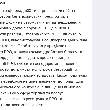
році
 штраф понад 600 тис. грн, накладений на
оварів без використання реєстраторів
 залишках не є автоматичним підтвердженням
еречних доказів порушення. Це рішення
ів реалізації товарів через РРО. Одночасно
 ФОП, використовуючи нові джерела даних, такі
латформи. Особливу увагу приділяють
з РРО, а також схемам дроблення бізнесу та
лрд грн, що свідчить про активізацію
ації РРО: суб'єкти господарювання повинні
ово, дотримуватися строків реєстрації та
за наявності законних підстав. Також податкова
о передбачає негайне звернення до поліції для
фіскального контролю, підвищення вимог до
 схемами у сфері торгівлі та послуг.
ві, своєчасно реєструвати РРО та
 з податковими органами.