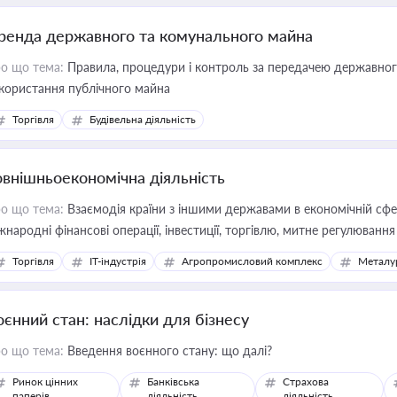
ренда державного та комунального майна
о що тема:
Правила, процедури і контроль за передачею державног
користання публічного майна
Торгівля
Будівельна діяльність
овнішньоекономічна діяльність
о що тема:
Взаємодія країни з іншими державами в економічній сфері
жнародні фінансові операції, інвестиції, торгівлю, митне регулювання
Торгівля
IT-індустрія
Агропромисловий комплекс
Металу
оєнний стан: наслідки для бізнесу
о що тема:
Введення воєнного стану: що далі?
Ринок цінних
Банківська
Страхова
паперів
діяльність
діяльність