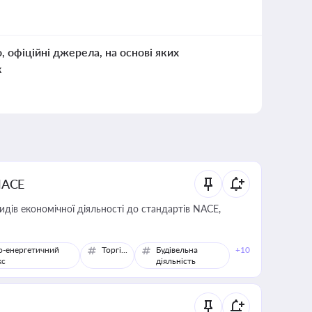
о, офіційні джерела, на основі яких
к
NACE
идів економічної діяльності до стандартів NACE,
о-енергетичний
Торгівля
Будівельна
+10
кс
діяльність