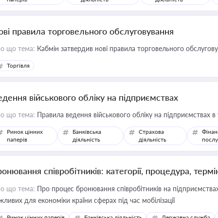
ові правила торговельного обслуговування
о що тема:
Кабмін затвердив нові правила торговельного обслугов
Торгівля
едення військового обліку на підприємствах
о що тема:
Правила ведення військового обліку на підприємствах в
Ринок цінних
Банківська
Страхова
Фінан
паперів
діяльність
діяльність
послу
ронювання співробітників: категорії, процедура, термі
о що тема:
Про процес бронювання співробітників на підприємствах,
жливих для економіки країни сферах під час мобілізації
Ринок цінних паперів
Банківська діяльність
Державна служба