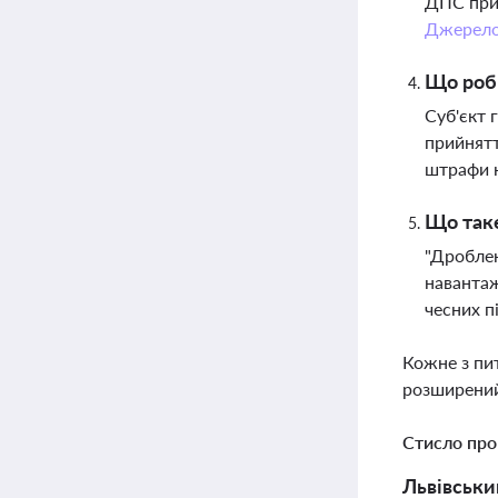
ДПС прий
Джерел
Що роби
Суб'єкт 
прийнятт
штрафи 
Що таке
"Дроблен
навантаж
чесних п
Кожне з пи
розширений
Стисло про
Львівськи