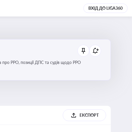
ВХІД ДО LIGA360
Новини та зміни щодо використання реєстраторів розрахункових операцій, аналіз законодавства про РРО, позиції ДПС та судів щодо РРО
ЕКСПОРТ