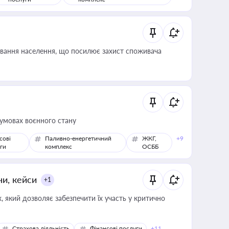
ування населення, що посилює захист споживача
 умовах воєнного стану
сові
Паливно-енергетичний
ЖКГ,
+9
ги
комплекс
ОСББ
ни, кейси
+1
 який дозволяє забезпечити їх участь у критично
Страхова діяльність
Фінансові послуги
+11