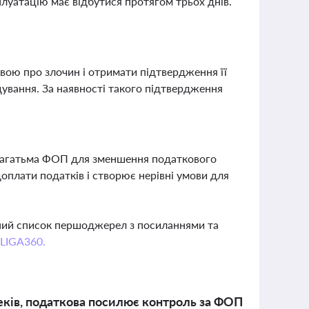
луатацію має відбутися протягом трьох днів.
явою про злочин і отримати підтвердження її
ідування. За наявності такого підтвердження
ж багатьма ФОП для зменшення податкового
плати податків і створює нерівні умови для
вний список першоджерел з посиланнями та
 LIGA360.
еків, податкова посилює контроль за ФОП