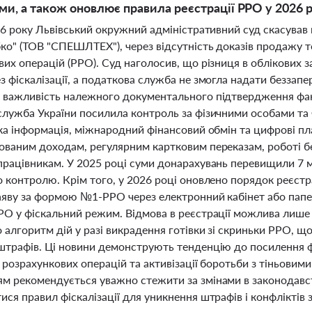
ами, а також оновлює правила реєстрації РРО у 2026 
26 року Львівський окружний адміністративний суд скасував
ко" (ТОВ "СПЕШЛТЕХ"), через відсутність доказів продажу т
вих операцій (РРО). Суд наголосив, що різниця в облікових
 фіскалізації, а податкова служба не змогла надати беззап
 важливість належного документального підтвердження факт
служба України посилила контроль за фізичними особами та
ька інформація, міжнародний фінансовий обмін та цифрові п
ованим доходам, регулярним картковим переказам, роботі бе
працівникам. У 2025 році суми донарахувань перевищили 7 м
о контролю. Крім того, у 2026 році оновлено порядок реєстр
аяву за формою №1-РРО через електронний кабінет або папер
РО у фіскальний режим. Відмова в реєстрації можлива лише 
 алгоритм дій у разі викрадення готівки зі скриньки РРО, щ
штрафів. Ці новини демонструють тенденцію до посилення 
ї розрахункових операцій та активізації боротьби з тіньовими
м рекомендується уважно стежити за змінами в законодавст
ся правил фіскалізації для уникнення штрафів і конфліктів