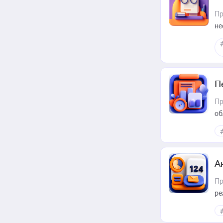
Пр
не
П
Пр
об
А
Пр
ре