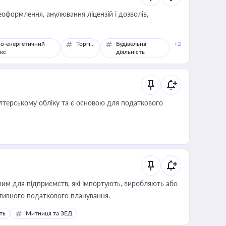
оформлення, анулювання ліцензій і дозволів,
о-енергетичний
Торгівля
Будівельна
+2
кс
діяльність
алтерському обліку та є основою для податкового
вим для підприємств, які імпортують, виробляють або
тивного податкового планування.
ть
Митниця та ЗЕД