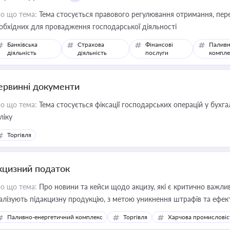
о що тема:
Тема стосується правового регулювання отримання, пере
обхідних для провадження господарської діяльності
Банківська
Страхова
Фінансові
Паливн
діяльність
діяльність
послуги
компле
ервинні документи
о що тема:
Тема стосується фіксації господарських операцій у бухг
ліку
Торгівля
кцизний податок
о що тема:
Про новини та кейси щодо акцизу, які є критично важли
алізують підакцизну продукцію, з метою уникнення штрафів та ефек
Паливно-енергетичний комплекс
Торгівля
Харчова промисловіс