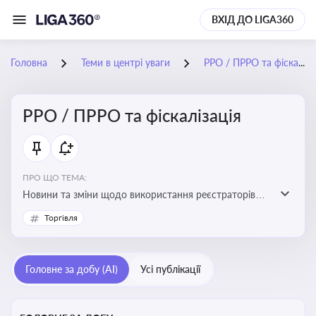
ВХІД ДО LIGA360
Головна
Теми в центрі уваги
РРО / ПРРО та фіскалізація
РРО / ПРРО та фіскалізація
ПРО ЩО ТЕМА:
Новини та зміни щодо використання реєстраторів
розрахункових операцій, аналіз законодавства про
Торгівля
РРО, позиції ДПС та судів щодо РРО
Головне за добу (AI)
Усі публікації