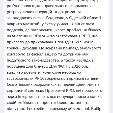
роз’ясненнях щодо правильного оформлення
розрахункових операцій та дотримання
законодавчих вимог. Водночас, у Одеській області
викрито масштабну схему ухилення від сплати
податків, де підприємець через дроблення бізнесу
на численні ФОПи уникав застосування РРО, що
призвело до приховування понад 10 мільйонів
гривень доходів. Це яскравий приклад важливості
контролю за фіскалізацією та дотриманням
податкового законодавства, а також наслідків
порушень для бізнесу. Для ФОП у 2026 році
важливо розуміти, коли саме необхідно
застосовувати РРО, зокрема при прийомі готівки,
безготівкових розрахунках та перевищенні лімітів
спрощеної системи. Програмні РРО, які працюють
через інтернет, стають все популярнішими завдяки
своїй мобільності, простоті використання та
відсутності потреби в окремому обладнанні. Вибір