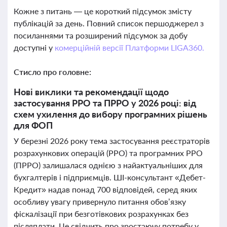
Кожне з питань — це короткий підсумок змісту
публікацій за день. Повний список першоджерел з
посиланнями та розширений підсумок за добу
доступні у
комерційній версії Платформи LIGA360.
Стисло про головне:
Нові виклики та рекомендації щодо
застосування РРО та ПРРО у 2026 році: від
схем ухилення до вибору програмних рішень
для ФОП
У березні 2026 року тема застосування реєстраторів
розрахункових операцій (РРО) та програмних РРО
(ПРРО) залишалася однією з найактуальніших для
бухгалтерів і підприємців. ШІ-консультант «Дебет-
Кредит» надав понад 700 відповідей, серед яких
особливу увагу привернуло питання обов’язку
фіскалізації при безготівкових розрахунках без
післяплати. Це свідчить про зростаючу потребу у