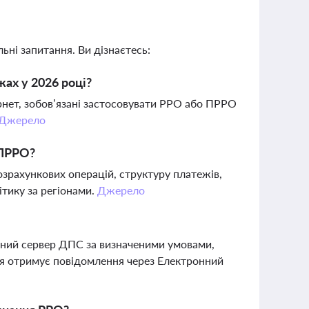
ьні запитання. Ви дізнаєтесь:
ах у 2026 році?
ернет, зобов’язані застосовувати РРО або ПРРО
Джерело
/ПРРО?
зрахункових операцій, структуру платежів,
ітику за регіонами.
Джерело
ьний сервер ДПС за визначеними умовами,
ня отримує повідомлення через Електронний