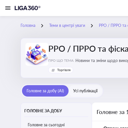
Головна
Теми в центрі уваги
РРО / ПРРО та ф
РРО / ПРРО та фіска
ПРО ЩО ТЕМА:
Торгівля
Головне за добу (AI)
Усі публікації
ГОЛОВНЕ ЗА ДОБУ
Головне за 
Головне за сьогодні
Опрацьова