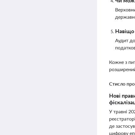
Чи мож
Верховни
державно
Навіщо
Аудит до
податков
Кожне з пи
розширений
Стисло про
Нові прав
фіскалізац
У травні 2
реєстратор
де застосу
цифрову еп