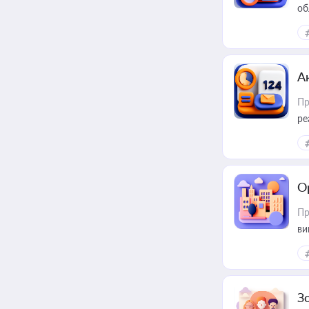
об
А
Пр
ре
О
Пр
ви
З