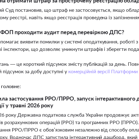
на отримати штраф за прострочену реєстрацію обла
й Суд постановив, що штраф не застосовується, якщо обла
му реєстрі, навіть якщо реєстрація проведена із запізнення
 ФОП проходити аудит перед перевіркою ДПС?
помагає виявити помилки у системі оподаткування, роботі з
і інспектори, що дозволяє уникнути штрафів і зберегти под
тань — це короткий підсумок змісту публікацій за день. По
 підсумок за добу доступні у
комерційній версії Платформи
 головне:
ила застосування РРО/ПРРО, запуск інтерактивного
ії у травні 2026 року
026 року Державна податкова служба України продовжує акт
ів розрахункових операцій (РРО) та програмних РРО (ПРРО)
вання РРО/ПРРО є обов’язковим незалежно від способу оплат
оху. Водночас ДПС запустила інтерактивний дашборд, який ві