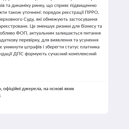
ів та динаміку ринку, що сприяє підвищенню
екти також уточнені: порядок реєстрації ПРРО,
 Верховного Суду, які обмежують застосування
ареєстроване. Це зменшує ризики для бізнесу та
 особливо ФОП, актуальним залишається питання
одаткову перевірку, для виявлення та усунення
є уникнути штрафів і зберегти статус платника
омендації ДПС формують сучасний комплексний
о, офіційні джерела, на основі яких
к