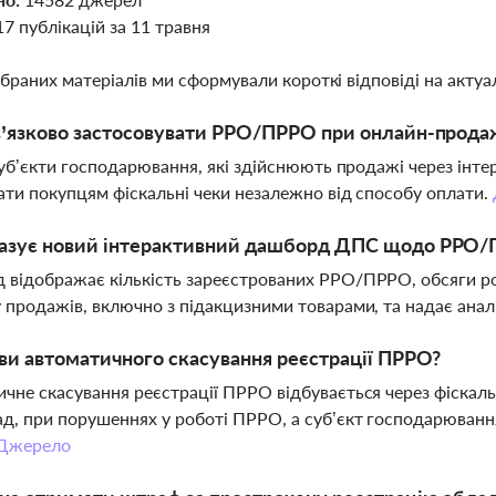
17 публікацій за 11 травня
ібраних матеріалів ми сформували короткі відповіді на актуал
’язково застосовувати РРО/ПРРО при онлайн-продаж
 суб’єкти господарювання, які здійснюють продажі через інт
ати покупцям фіскальні чеки незалежно від способу оплати.
азує новий інтерактивний дашборд ДПС щодо РРО
відображає кількість зареєстрованих РРО/ПРРО, обсяги ро
 продажів, включно з підакцизними товарами, та надає анал
ви автоматичного скасування реєстрації ПРРО?
чне скасування реєстрації ПРРО відбувається через фіскал
д, при порушеннях у роботі ПРРО, а суб’єкт господарюван
Джерело