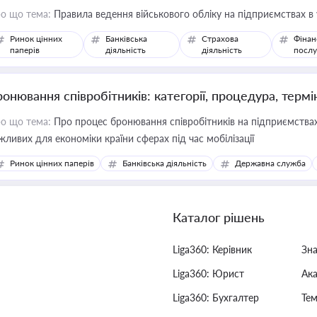
о що тема:
Правила ведення військового обліку на підприємствах в
Ринок цінних
Банківська
Страхова
Фінан
паперів
діяльність
діяльність
послу
ронювання співробітників: категорії, процедура, термі
о що тема:
Про процес бронювання співробітників на підприємствах,
жливих для економіки країни сферах під час мобілізації
Ринок цінних паперів
Банківська діяльність
Державна служба
Каталог рішень
Liga360: Керівник
Зн
Liga360: Юрист
Ак
Liga360: Бухгалтер
Тем