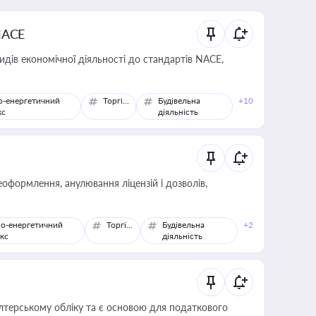
NACE
идів економічної діяльності до стандартів NACE,
о-енергетичний
Торгівля
Будівельна
+10
кс
діяльність
оформлення, анулювання ліцензій і дозволів,
о-енергетичний
Торгівля
Будівельна
+2
кс
діяльність
алтерському обліку та є основою для податкового