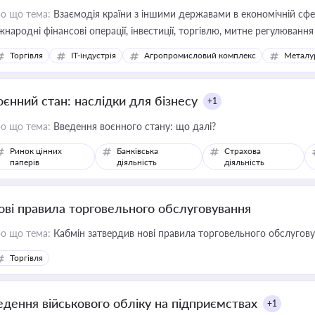
о що тема:
Взаємодія країни з іншими державами в економічній сфері
жнародні фінансові операції, інвестиції, торгівлю, митне регулювання
Торгівля
IT-індустрія
Агропромисловий комплекс
Металу
оєнний стан: наслідки для бізнесу
+1
о що тема:
Введення воєнного стану: що далі?
Ринок цінних
Банківська
Страхова
паперів
діяльність
діяльність
ові правила торговельного обслуговування
о що тема:
Кабмін затвердив нові правила торговельного обслугов
Торгівля
едення військового обліку на підприємствах
+1