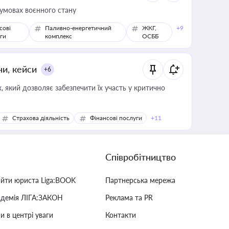
 умовах воєнного стану
сові
Паливно-енергетичний
ЖКГ,
+9
ги
комплекс
ОСББ
ни, кейси
+6
 який дозволяє забезпечити їх участь у критично
Страхова діяльність
Фінансові послуги
+11
Співробітництво
айти юриста Liga:BOOK
Партнерська мережа
адемія ЛІГА:ЗАКОН
Реклама та PR
и в центрі уваги
Контакти