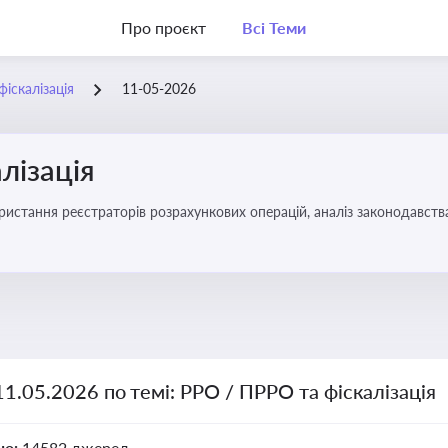
Про проєкт
Всі Теми
іскалізація
11-05-2026
лізація
11.05.2026 по темі: РРО / ПРРО та фіскалізація
но:
14582 джерел