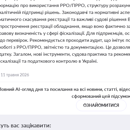
формацію про використання РРО/ПРРО, структуру розрахунк
налітичній підтримці рішень. Законодавчі та нормативні асп
матичного скасування реєстрації та важливі судові рішення
 прострочення реєстрації обладнання, якщо воно фактично з
равову визначеність у сфері фіскалізації. Для підприємців,
до перевірок. Рекомендується проходити аудит, що імітує п
роботі з РРО/ПРРО, звітністю та документацією. Це дозволя
датку. Загалом, нові інструменти, судова практика та рек
іскалізації та податкового контролю в Україні.
,
11 травня 2026
Повний AI-огляд дня та посилання на всі новини, статті, віде
сформований цей підсумо
ОЗНАЙОМИТИСЯ
уть вас зацікавити: