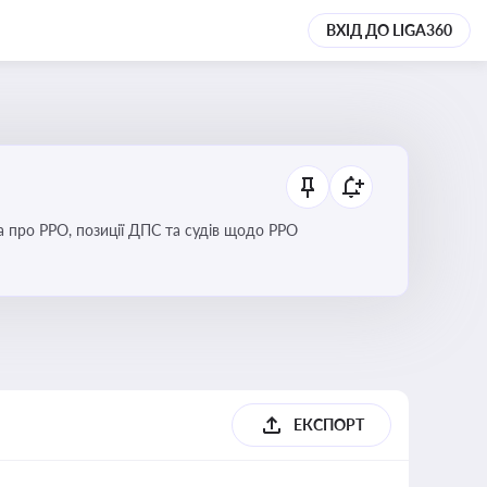
ВХІД ДО LIGA360
Новини та зміни щодо використання реєстраторів розрахункових операцій, аналіз законодавства про РРО, позиції ДПС та судів щодо РРО
ЕКСПОРТ