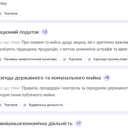
ліку
Торгівля
кцизний податок
+3
о що тема:
Про новини та кейси щодо акцизу, які є критично важли
алізують підакцизну продукцію, з метою уникнення штрафів та ефек
Паливно-енергетичний комплекс
Торгівля
Харчова промисловіс
ренда державного та комунального майна
+8
о що тема:
Правила, процедури і контроль за передачею державног
користання публічного майна
Торгівля
Будівельна діяльність
овнішньоекономічна діяльність
+7