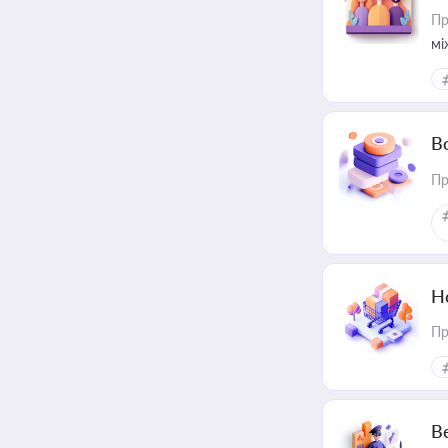
Пр
мі
В
Пр
Н
Пр
В