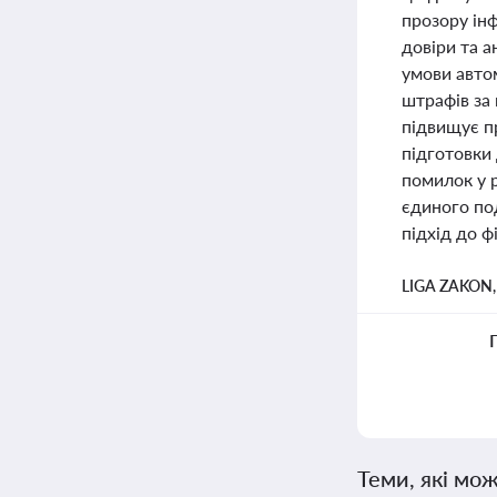
прозору ін
довіри та а
умови авто
штрафів за
підвищує п
підготовки 
помилок у 
єдиного по
підхід до ф
LIGA ZAKON
Теми, які мож