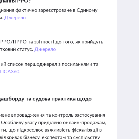
днання РРО?
днання фактично зареєстроване в Єдиному
м.
Джерело
 РРО/ПРРО та звітності до того, як прийдуть
атковий статус.
Джерело
вний список першоджерел з посиланнями та
 LIGA360.
 дашборду та судова практика щодо
ивне впровадження та контроль застосування
. Особливу увагу приділено онлайн-продажам,
и, що підкреслює важливість фіскалізації в
дкриває бізнесу, експертам та суспільству