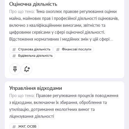
Оціночна діяльність
Про що тема:
Тема охоплює правове регулювання оцінки
майна, майнових прав і професійної діяльності оцінювачів,
включно з кваліфікаційними вимогами, звітністю та
цифровими сервісами у сфері оціночної діяльності.
Відстеження нормативних і медійних змін у цій сфері
корисне для власника бізнесу, керівника, юриста або
Страхова діяльність
Фінансові послуги
бухгалтера під час оподаткування, приватизації, оренди
Будівельна діяльність
державного майна, корпоративних угод і перевірки
статусу суб'єктів оціночної діяльності
Управління відходами
Про що тема:
Правове регулювання процесів поводження
з відходами, включаючи їх збирання, оброблення та
утилізацію, дотримання екологічних вимог та
ліцензування діяльності
ЖКГ, ОСББ