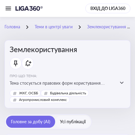
ВХІД ДО LIGA360
Головна
Теми в центрі уваги
Землекористування
Землекористування
ПРО ЩО ТЕМА:
Тема стосується правових форм користування
землею, зокрема умов доступу, володіння та
ЖКГ, ОСББ
Будівельна діяльність
користування земельними ділянками різних форм
Агропромисловий комплекс
власності
Головне за добу (AI)
Усі публікації