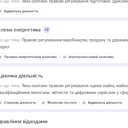
о що тема:
Тема охоплює правове регулювання підготовки, здійсненн
Будівельна діяльність
елена енергетика
+2
о що тема:
Правове регулювання виробництва, продажу та державної
ерел
Паливно-енергетичний комплекс
Агропромисловий комплекс
ціночна діяльність
о що тема:
Тема охоплює правове регулювання оцінки майна, майнови
кваліфікаційними вимогами, звітністю та цифровими сервісами у сфер
дійних змін у цій сфері корисне для власника бізнесу, керівника, юр
Страхова діяльність
Фінансові послуги
Будівельна діяльність
иватизації, оренди державного майна, корпоративних угод і перевірки
правління відходами