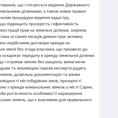
ристування, що стосуються ведення Державного
емельними ділянками, а також нових правил
коналив процедури ведення кадастру,
що підвищить прозорість і ефективність
реєстрації прав на земельні ділянки, зокрема
тика останніх місяців демонструє активну
нано недійсними договори оренди на
я землі без згоди власника, що призвело до
а оскаржує передачу в оренду земельної ділянки
ду і отримав землю без аукціону, вимагаючи
будови та землекористувачів експерти радять
ачення, дозвільну документацію та умови
овідності містобудівних умов, прозорості
они з оренди комунальних земель у місті Сарни,
ужби роз’яснюють особливості нарахування
рських земель, що є важливим для правильного