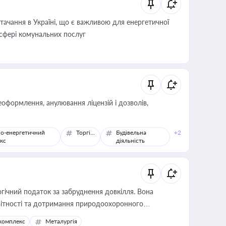
ачання в Україні, що є важливою для енергетичної
 сфері комунальних послуг
оформлення, анулювання ліцензій і дозволів,
о-енергетичний
Торгівля
Будівельна
+2
кс
діяльність
гічний податок за забруднення довкілля. Вона
звітності та дотримання природоохоронного
комплекс
Металургія