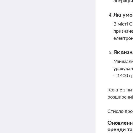
операцій
Які умо
В місті 
призначе
електрон
Як визн
Мінімаль
урахуван
– 1400 г
Кожне з пи
розширений
Стисло про
Оновлення
оренди та