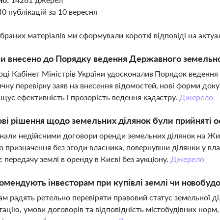
40 публікацій за 10 вересня
ібраних матеріалів ми сформували короткі відповіді на актуал
ни внесено до Порядку ведення Державного земельно
оці Кабінет Міністрів України удосконалив Порядок веденн
чну перевірку заяв на внесення відомостей, нові форми док
щує ефективність і прозорість ведення кадастру.
Джерело
ові рішення щодо земельних ділянок були прийняті о
нали недійсними договори оренди земельних ділянок на Жи
о призначення без згоди власника, повернувши ділянки у вл
 передачу землі в оренду в Києві без аукціону.
Джерело
мендують інвесторам при купівлі землі чи новобуд
ам радять ретельно перевіряти правовий статус земельної ді
ацію, умови договорів та відповідність містобудівних норм,