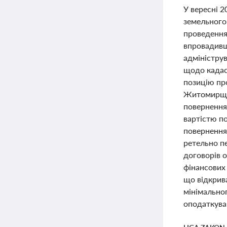
У вересні 2
земельного
проведення 
впровадивш
адмініструв
щодо кадас
позицію пр
Житомирщин
повернення
вартістю по
повернення 
ретельно п
договорів о
фінансових 
що відкрив
мінімально
оподаткува