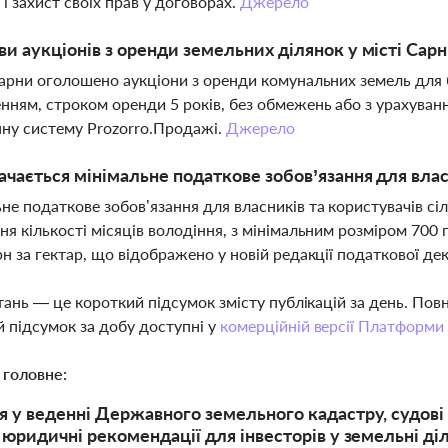
 і захист своїх прав у договорах.
Джерело
ви аукціонів з оренди земельних ділянок у місті Сар
Сарни оголошено аукціони з оренди комунальних земель для 
нням, строком оренди 5 років, без обмежень або з урахуван
ну систему Prozorro.Продажі.
Джерело
ачається мінімальне податкове зобов’язання для вла
не податкове зобов’язання для власників та користувачів с
ня кількості місяців володіння, з мінімальним розміром 700 
рн за гектар, що відображено у новій редакції податкової де
тань — це короткий підсумок змісту публікацій за день. По
 підсумок за добу доступні у
комерційній версії Платформи
 головне:
 у веденні Державного земельного кадастру, судові
 юридичні рекомендації для інвесторів у земельні ді