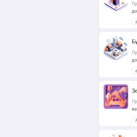
Пр
до
Б
Пр
до
З
Пр
ва
ре