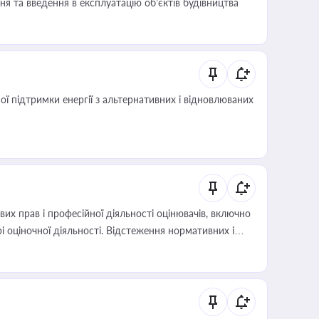
я та введення в експлуатацію об’єктів будівництва
 підтримки енергії з альтернативних і відновлюваних
х прав і професійної діяльності оцінювачів, включно
і оціночної діяльності. Відстеження нормативних і
иста або бухгалтера під час оподаткування,
 статусу суб'єктів оціночної діяльності