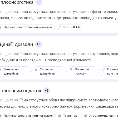
еплоенергетика
+1
о що тема:
Тема стосується правового регулювання сфери теплопост
зпеки, економіки підприємств та дотримання законодавчих вимог у
Паливно-енергетичний комплекс
ЖКГ, ОСББ
цензії, дозволи
+6
о що тема:
Тема стосується правового регулювання отримання, пере
обхідних для провадження господарської діяльності
Банківська
Страхова
Фінансові
Паливн
діяльність
діяльність
послуги
компле
кологічний податок
+1
о що тема:
Тема стосується обов’язку підприємств сплачувати еколо
жлива для екологічного контролю бізнесу, формування фінансової 
конодавства
Паливно-енергетичний комплекс
Транспорт
Агропромисловий 