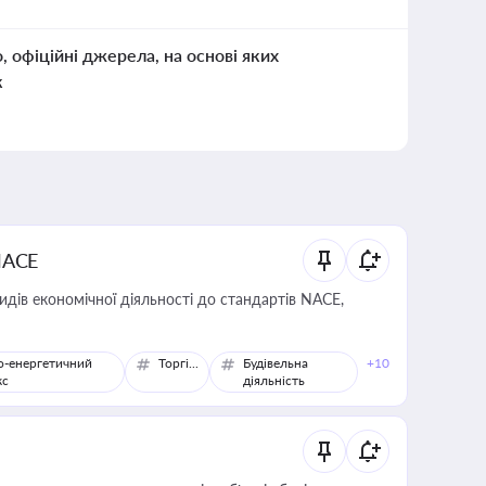
о, офіційні джерела, на основі яких
к
NACE
идів економічної діяльності до стандартів NACE,
о-енергетичний
Торгівля
Будівельна
+10
кс
діяльність