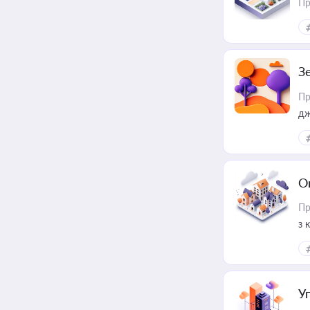
Пр
З
Пр
дж
О
Пр
з 
ме
пр
У