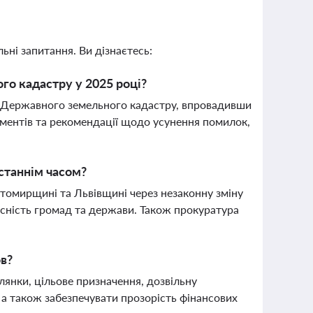
ьні запитання. Ви дізнаєтесь:
го кадастру у 2025 році?
я Державного земельного кадастру, впровадивши
ументів та рекомендації щодо усунення помилок,
станнім часом?
томирщині та Львівщині через незаконну зміну
асність громад та держави. Також прокуратура
ов?
лянки, цільове призначення, дозвільну
 а також забезпечувати прозорість фінансових