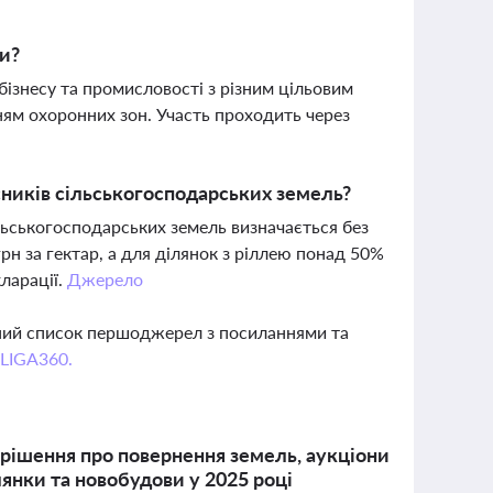
ни?
бізнесу та промисловості з різним цільовим
ням охоронних зон. Участь проходить через
сників сільськогосподарських земель?
ільськогосподарських земель визначається без
грн за гектар, а для ділянок з ріллею понад 50%
кларації.
Джерело
вний список першоджерел з посиланнями та
 LIGA360.
 рішення про повернення земель, аукціони
лянки та новобудови у 2025 році