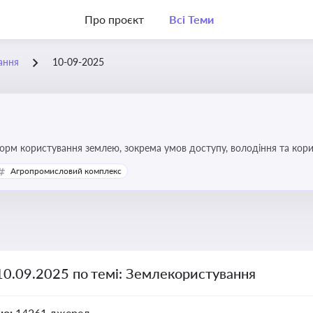
Про проєкт
Всі Теми
ання
10-09-2025
форм користування землею, зокрема умов доступу, володіння та кор
Агропромисловий комплекс
10.09.2025 по темі: Землекористування
но:
14261 джерел