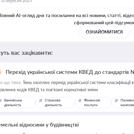
,
10 вересня 2025
Повний AI-огляд дня та посилання на всі новини, статті, віде
сформований цей підсумо
ОЗНАЙОМИТИСЯ
уть вас зацікавити:
Перехід української системи КВЕД до стандартів 
о що тема:
Тема охоплює перехід української системи класифікації в
овлення кодів КВЕД та пов'язані нормативні зміни
Банківська
Страхова
Фінансові
Паливн
діяльність
діяльність
послуги
компле
емельні відносини у будівництві