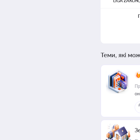
LIGA ZAKON
Теми, які мож
Пр
он
З