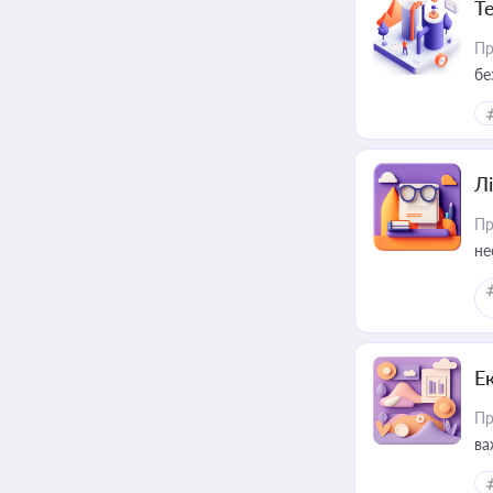
Т
Пр
бе
Лі
Пр
не
Е
Пр
ва
за