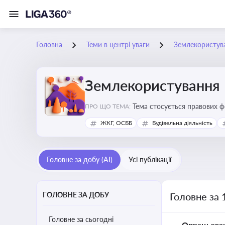
Головна
Теми в центрі уваги
Землекористув
Землекористування
Тема стосується правових 
ПРО ЩО ТЕМА:
власності
ЖКГ, ОСББ
Будівельна діяльність
Головне за добу (AI)
Усі публікації
ГОЛОВНЕ ЗА ДОБУ
Головне за 
Головне за сьогодні
Опрацьова