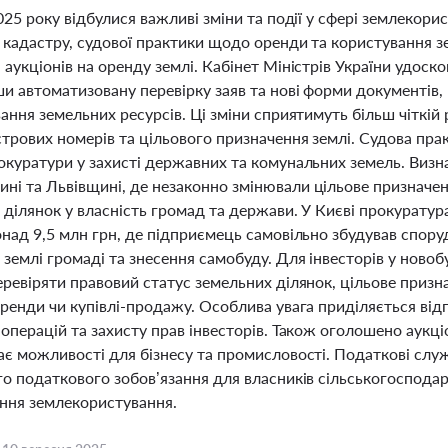
025 року відбулися важливі зміни та події у сфері землеко
 кадастру, судової практики щодо оренди та користування з
аукціонів на оренду землі. Кабінет Міністрів України удос
и автоматизовану перевірку заяв та нові форми документів, 
ання земельних ресурсів. Ці зміни сприятимуть більш чіткій 
трових номерів та цільового призначення землі. Судова прак
окуратури у захисті державних та комунальних земель. Виз
і та Львівщині, де незаконно змінювали цільове призначенн
 ділянок у власність громад та держави. У Києві прокуратур
над 9,5 млн грн, де підприємець самовільно збудував спору
землі громаді та знесення самобуду. Для інвесторів у ново
еревіряти правовий статус земельних ділянок, цільове призн
ренди чи купівлі-продажу. Особлива увага приділяється відп
операцій та захисту прав інвесторів. Також оголошено аукці
ає можливості для бізнесу та промисловості. Податкові сл
го податкового зобов’язання для власників сільськогоспода
ння землекористування.