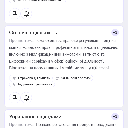
Агропромисловий комплекс
Оціночна діяльність
+1
Про що тема:
Тема охоплює правове регулювання оцінки
майна, майнових прав і професійної діяльності оцінювачів,
включно з кваліфікаційними вимогами, звітністю та
цифровими сервісами у сфері оціночної діяльності.
Відстеження нормативних і медійних змін у цій сфері
корисне для власника бізнесу, керівника, юриста або
Страхова діяльність
Фінансові послуги
бухгалтера під час оподаткування, приватизації, оренди
Будівельна діяльність
державного майна, корпоративних угод і перевірки
статусу суб'єктів оціночної діяльності
Управління відходами
+1
Про що тема:
Правове регулювання процесів поводження