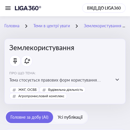
ВХІД ДО LIGA360
Головна
Теми в центрі уваги
Землекористування
Землекористування
ПРО ЩО ТЕМА:
Тема стосується правових форм користування
землею, зокрема умов доступу, володіння та
ЖКГ, ОСББ
Будівельна діяльність
користування земельними ділянками різних форм
Агропромисловий комплекс
власності
Головне за добу (AI)
Усі публікації