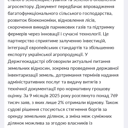
агросектору. Документ передбачає впровадження
багатофункціонального сільського господарства,
розвиток біоекономіки, відновлення лісів,
скорочення викидів парникових газів та підтримку
фермерів через інновації і сучасні технології. Це
партнерство сприятиме залученню інвестицій,
інтеграції європейських стандартів та збільшенню
експорту української агропродукції. У
Держгеокадастрі обговорили актуальні питання
земельних відносин, зокрема проведення державної
інвентаризації земель, дотримання термінів надання
адміністративних послуг та видачу витягів з
технічної документації про нормативну грошову
оцінку. За 9 місяців 2025 року розглянуто понад 769
тисяч заяв, з яких лише 2% отримали відмову. Також
судові рішення стосуються стягнення боргів за
оренду земельних ділянок, а зміна меж суміжних
ділянок можлива за згодою власників із