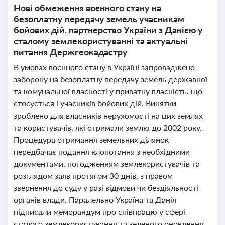
Нові обмеження воєнного стану на
безоплатну передачу земель учасникам
бойових дій, партнерство України з Данією у
сталому землекористуванні та актуальні
питання Держгеокадастру
В умовах воєнного стану в Україні запроваджено
заборону на безоплатну передачу земель державної
та комунальної власності у приватну власність, що
стосується і учасників бойових дій. Винятки
зроблено для власників нерухомості на цих землях
та користувачів, які отримали землю до 2002 року.
Процедура отримання земельних ділянок
передбачає подання клопотання з необхідними
документами, погодженням землекористувачів та
розглядом заяв протягом 30 днів, з правом
звернення до суду у разі відмови чи бездіяльності
органів влади. Паралельно Україна та Данія
підписали меморандум про співпрацю у сфері
сталого землекористування та зеленого оновлення