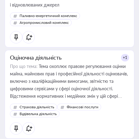
і відновлюваних джерел
Паливно-енергетичний комплекс
Агропромисловий комплекс
Оціночна діяльність
+1
Про що тема:
Тема охоплює правове регулювання оцінки
майна, майнових прав і професійної діяльності оцінювачів,
включно з кваліфікаційними вимогами, звітністю та
цифровими сервісами у сфері оціночної діяльності.
Відстеження нормативних і медійних змін у цій сфері
корисне для власника бізнесу, керівника, юриста або
Страхова діяльність
Фінансові послуги
бухгалтера під час оподаткування, приватизації, оренди
Будівельна діяльність
державного майна, корпоративних угод і перевірки
статусу суб'єктів оціночної діяльності