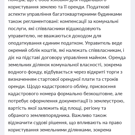
користування землею та її оренди. Податкові
аспекти управління багатоквартирними будинками
також регламентовані: компенсації за комунальні
послуги, які співвласники відшкодовують
управителю, не вважаються доходом для
оподаткування єдиним податком. Управитель веде
окремий облік коштів, які належать співвласникам, і
діє на підставі договору управління майном. Оренда
земельних ділянок комунальної власності, зокрема
водного фонду, відбувається через відкриті торги з
визначенням стартової орендної плати та строків
оренди. Щодо кадастрового обліку, присвоєння
кадастрового номера формально безкоштовне, але
потребує оформлення документації із землеустрою,
вартість якої залежить від площі, регіону та
обраного землевпорядника. Важливо також
відзначити судові рішення, що впливають на право
користування земельними ділянками, зокрема