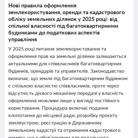
Нові правила оформлення
землекористування, оренди та кадастрового
обліку земельних ділянок у 2025 році: від
спільної власності під багатоквартирними
будинками до податкових аспектів
управління
У 2025 році питання землекористування та
оформлення прав на земельні ділянки залишаються
актуальними для співвласників багатоквартирних
будинків, орендарів та управителів. Законодавство
визначає, що земля під багатоквартирним будинком
є спільною власністю співвласників, проте через
відсутність дієвого механізму передачі у власність
оформлення можливе лише у вигляді постійного
користування. Процедура включає подання
клопотання до місцевої ради, розробку проєкту
землеустрою, реєстрацію в Державному
земельному кадастрі та отримання кадастрового
номера, що є обов’язковим для подальшого