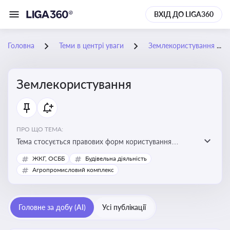
ВХІД ДО LIGA360
Головна
Теми в центрі уваги
Землекористування
Землекористування
ПРО ЩО ТЕМА:
Тема стосується правових форм користування
землею, зокрема умов доступу, володіння та
ЖКГ, ОСББ
Будівельна діяльність
користування земельними ділянками різних форм
Агропромисловий комплекс
власності
Головне за добу (AI)
Усі публікації