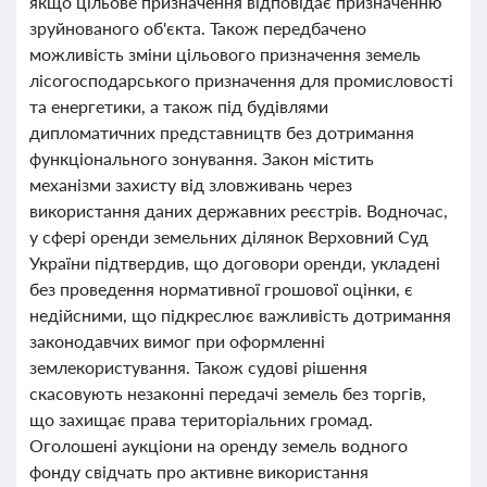
якщо цільове призначення відповідає призначенню
зруйнованого об'єкта. Також передбачено
можливість зміни цільового призначення земель
лісогосподарського призначення для промисловості
та енергетики, а також під будівлями
дипломатичних представництв без дотримання
функціонального зонування. Закон містить
механізми захисту від зловживань через
використання даних державних реєстрів. Водночас,
у сфері оренди земельних ділянок Верховний Суд
України підтвердив, що договори оренди, укладені
без проведення нормативної грошової оцінки, є
недійсними, що підкреслює важливість дотримання
законодавчих вимог при оформленні
землекористування. Також судові рішення
скасовують незаконні передачі земель без торгів,
що захищає права територіальних громад.
Оголошені аукціони на оренду земель водного
фонду свідчать про активне використання