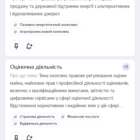
продажу та державної підтримки енергії з альтернативних
і відновлюваних джерел
Паливно-енергетичний комплекс
Агропромисловий комплекс
Оціночна діяльність
+1
Про що тема:
Тема охоплює правове регулювання оцінки
майна, майнових прав і професійної діяльності оцінювачів,
включно з кваліфікаційними вимогами, звітністю та
цифровими сервісами у сфері оціночної діяльності.
Відстеження нормативних і медійних змін у цій сфері
корисне для власника бізнесу, керівника, юриста або
Страхова діяльність
Фінансові послуги
бухгалтера під час оподаткування, приватизації, оренди
Будівельна діяльність
державного майна, корпоративних угод і перевірки
статусу суб'єктів оціночної діяльності