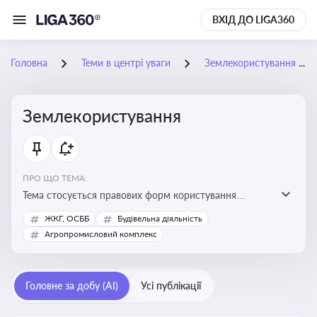
ВХІД ДО LIGA360
Головна
Теми в центрі уваги
Землекористування
Землекористування
ПРО ЩО ТЕМА:
Тема стосується правових форм користування
землею, зокрема умов доступу, володіння та
ЖКГ, ОСББ
Будівельна діяльність
користування земельними ділянками різних форм
Агропромисловий комплекс
власності
Головне за добу (AI)
Усі публікації