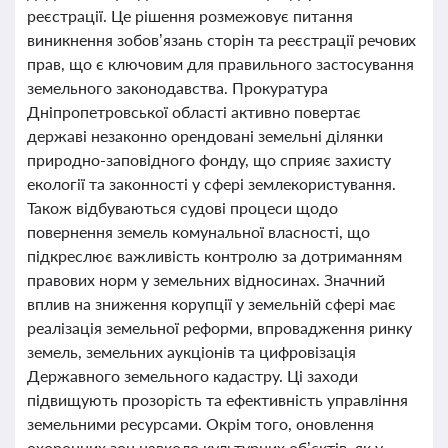
реєстрації. Це рішення розмежовує питання
виникнення зобов’язань сторін та реєстрації речових
прав, що є ключовим для правильного застосування
земельного законодавства. Прокуратура
Дніпропетровської області активно повертає
державі незаконно орендовані земельні ділянки
природно-заповідного фонду, що сприяє захисту
екології та законності у сфері землекористування.
Також відбуваються судові процеси щодо
повернення земель комунальної власності, що
підкреслює важливість контролю за дотриманням
правових норм у земельних відносинах. Значний
вплив на зниження корупції у земельній сфері має
реалізація земельної реформи, впровадження ринку
земель, земельних аукціонів та цифровізація
Державного земельного кадастру. Ці заходи
підвищують прозорість та ефективність управління
земельними ресурсами. Окрім того, оновлення
охоронних зон навколо культурних об’єктів, як у