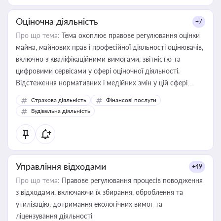
Оціночна діяльність
+7
Про що тема:
Тема охоплює правове регулювання оцінки
майна, майнових прав і професійної діяльності оцінювачів,
включно з кваліфікаційними вимогами, звітністю та
цифровими сервісами у сфері оціночної діяльності.
Відстеження нормативних і медійних змін у цій сфері
корисне для власника бізнесу, керівника, юриста або
Страхова діяльність
Фінансові послуги
бухгалтера під час оподаткування, приватизації, оренди
Будівельна діяльність
державного майна, корпоративних угод і перевірки
статусу суб'єктів оціночної діяльності
Управління відходами
+49
Про що тема:
Правове регулювання процесів поводження
з відходами, включаючи їх збирання, оброблення та
утилізацію, дотримання екологічних вимог та
ліцензування діяльності