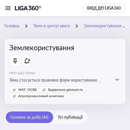
ВХІД ДО LIGA360
Головна
Теми в центрі уваги
Землекористування
Землекористування
ПРО ЩО ТЕМА:
Тема стосується правових форм користування
землею, зокрема умов доступу, володіння та
ЖКГ, ОСББ
Будівельна діяльність
користування земельними ділянками різних форм
Агропромисловий комплекс
власності
Головне за добу (AI)
Усі публікації