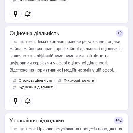
Оціночна діяльність
+9
Про що тема:
Тема охоплює правове регулювання оцінки
майна, майнових прав і професійної діяльності оцінювачів,
включно з кваліфікаційними вимогами, звітністю та
цифровими сервісами у сфері оціночної діяльності.
Відстеження нормативних і медійних змін у цій сфері
корисне для власника бізнесу, керівника, юриста або
Страхова діяльність
Фінансові послуги
бухгалтера під час оподаткування, приватизації, оренди
Будівельна діяльність
державного майна, корпоративних угод і перевірки
статусу суб'єктів оціночної діяльності
Управління відходами
+42
Про що тема:
Правове регулювання процесів поводження