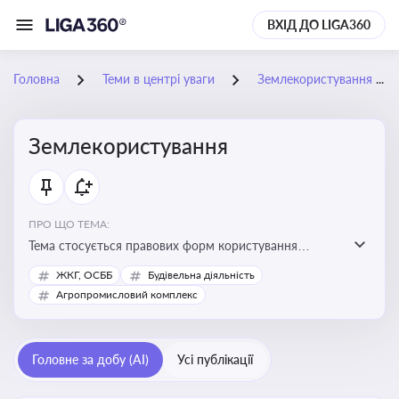
ВХІД ДО LIGA360
Головна
Теми в центрі уваги
Землекористування
Землекористування
ПРО ЩО ТЕМА:
Тема стосується правових форм користування
землею, зокрема умов доступу, володіння та
ЖКГ, ОСББ
Будівельна діяльність
користування земельними ділянками різних форм
Агропромисловий комплекс
власності
Головне за добу (AI)
Усі публікації