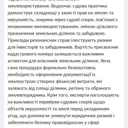
землекористування. Водночас судова практика
демонструє складнощі у захисті прав на землю та
нерухомість, зокрема через судові спори, пов’язані з
незаконним землекористуванням, зміною цільового
призначення земельних ділянок та забудовою.
Приклади резонансних справ ілюструють ризики
для інвесторів та забудовників. Вартість присвоєння
кадастрового номера залишається важливим
аспектом для власників земельних ділянок. Хоча
сама процедура формально безкоштовна,
необхідність оформлення документації із
землеустрою створює фінансові витрати, які
залежать від площі ділянки, регіону та обраного
землевпорядника. Крім того, експерти наголошують
на важливості перевірки судових спорів щодо
об'єктів нерухомості та землі перед укладенням
угод, що допомагає уникнути юридичних ризиків і
забезпечити безпеку правовідносин у сфері