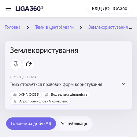
ВХІД ДО LIGA360
Головна
Теми в центрі уваги
Землекористування
Землекористування
ПРО ЩО ТЕМА:
Тема стосується правових форм користування
землею, зокрема умов доступу, володіння та
ЖКГ, ОСББ
Будівельна діяльність
користування земельними ділянками різних форм
Агропромисловий комплекс
власності
Головне за добу (AI)
Усі публікації