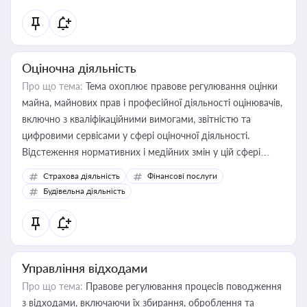
Оціночна діяльність
Про що тема:
Тема охоплює правове регулювання оцінки
майна, майнових прав і професійної діяльності оцінювачів,
включно з кваліфікаційними вимогами, звітністю та
цифровими сервісами у сфері оціночної діяльності.
Відстеження нормативних і медійних змін у цій сфері
корисне для власника бізнесу, керівника, юриста або
Страхова діяльність
Фінансові послуги
бухгалтера під час оподаткування, приватизації, оренди
Будівельна діяльність
державного майна, корпоративних угод і перевірки
статусу суб'єктів оціночної діяльності
Управління відходами
Про що тема:
Правове регулювання процесів поводження
з відходами, включаючи їх збирання, оброблення та