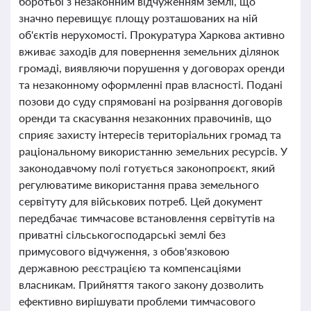
боротьбі з незаконним відчуженням землі, що
значно перевищує площу розташованих на ній
об'єктів нерухомості. Прокуратура Харкова активно
вживає заходів для повернення земельних ділянок
громаді, виявляючи порушення у договорах оренди
та незаконному оформленні прав власності. Подані
позови до суду спрямовані на розірвання договорів
оренди та скасування незаконних правочинів, що
сприяє захисту інтересів територіальних громад та
раціональному використанню земельних ресурсів. У
законодавчому полі готується законопроєкт, який
регулюватиме використання права земельного
сервітуту для військових потреб. Цей документ
передбачає тимчасове встановлення сервітутів на
приватні сільськогосподарські землі без
примусового відчуження, з обов'язковою
державною реєстрацією та компенсаціями
власникам. Прийняття такого закону дозволить
ефективно вирішувати проблеми тимчасового