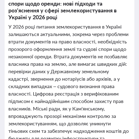
спори щодо оренди: нові підходи та
роз'яснення у сфері землекористування в
Україні у 2026 році
У 2026 році питання землекористування в Україні
залишаються актуальними, зокрема через проблеми
втрати документів на право власності, необхідність
прозорого оформлення землі та судові спори щодо
незаконної оренди. Втрата документів не позбавляє
власника права на землю, але вимагає швидких дій:
перевірки даних у Державному земельному
кадастрі, звернення до нотаріусів або архівів, а у
складних випадках – судового визнання права
власності. Цифрова реєстрація з верифікованим
підписом є найнадійнішим способом захисту прав
власників. Міські ради, як у Кам'янському,
впроваджують прозорі механізми контролю за
землекористуванням, що дозволяє уникнути
тіньових схем та забезпечує надходження коштів до
бюджету для розвитку інфраструктури та