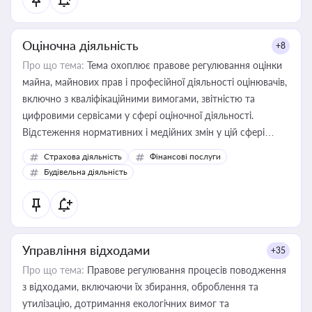
Оціночна діяльність
+8
Про що тема:
Тема охоплює правове регулювання оцінки
майна, майнових прав і професійної діяльності оцінювачів,
включно з кваліфікаційними вимогами, звітністю та
цифровими сервісами у сфері оціночної діяльності.
Відстеження нормативних і медійних змін у цій сфері
корисне для власника бізнесу, керівника, юриста або
Страхова діяльність
Фінансові послуги
бухгалтера під час оподаткування, приватизації, оренди
Будівельна діяльність
державного майна, корпоративних угод і перевірки
статусу суб'єктів оціночної діяльності
Управління відходами
+35
Про що тема:
Правове регулювання процесів поводження
з відходами, включаючи їх збирання, оброблення та
утилізацію, дотримання екологічних вимог та