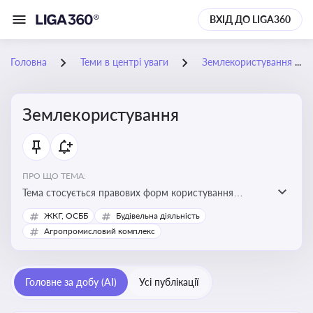
ВХІД ДО LIGA360
Головна
Теми в центрі уваги
Землекористування
Землекористування
ПРО ЩО ТЕМА:
Тема стосується правових форм користування
землею, зокрема умов доступу, володіння та
ЖКГ, ОСББ
Будівельна діяльність
користування земельними ділянками різних форм
Агропромисловий комплекс
власності
Головне за добу (AI)
Усі публікації