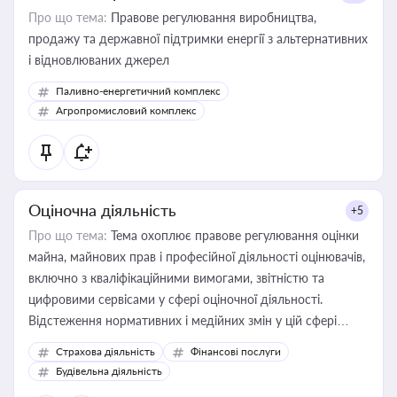
Про що тема:
Правове регулювання виробництва,
продажу та державної підтримки енергії з альтернативних
і відновлюваних джерел
Паливно-енергетичний комплекс
Агропромисловий комплекс
Оціночна діяльність
+5
Про що тема:
Тема охоплює правове регулювання оцінки
майна, майнових прав і професійної діяльності оцінювачів,
включно з кваліфікаційними вимогами, звітністю та
цифровими сервісами у сфері оціночної діяльності.
Відстеження нормативних і медійних змін у цій сфері
корисне для власника бізнесу, керівника, юриста або
Страхова діяльність
Фінансові послуги
бухгалтера під час оподаткування, приватизації, оренди
Будівельна діяльність
державного майна, корпоративних угод і перевірки