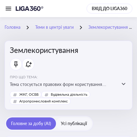
ВХІД ДО LIGA360
Головна
Теми в центрі уваги
Землекористування
Землекористування
ПРО ЩО ТЕМА:
Тема стосується правових форм користування
землею, зокрема умов доступу, володіння та
ЖКГ, ОСББ
Будівельна діяльність
користування земельними ділянками різних форм
Агропромисловий комплекс
власності
Головне за добу (AI)
Усі публікації