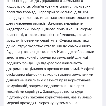
внесення даних до Державного земельного
кадастру стає обов’язковим етапом у плануванні
розвитку громад. Перевірка земельної ділянки
перед купівлею залишається ключовим моментом
для уникнення ризиків. Важливо перевірити
кадастровий номер, цільове призначення, форму
власності, а також наявність обмежень, таких як
арешти, іпотеки чи сервітутів. Судова практика
демонструє жорстке ставлення до самочинного
будівництва, як це сталося у Києві, де зобов’язали
знести незаконні споруди на земельній ділянці
водного фонду, що підкреслює важливість
дотримання цільового призначення землі. У сфері
сусідських відносин та користування земельними
ділянками важливим є захист прав користувачів
комунікацій, зокрема водопостачання, через
механізми сервітуту. Законодавство та суди
підтримують законне користування, навіть якщо
мережі проходять через чужу землю. На