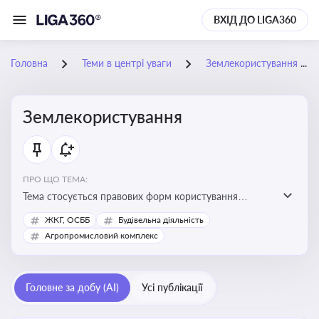
ВХІД ДО LIGA360
Головна
Теми в центрі уваги
Землекористування
Землекористування
ПРО ЩО ТЕМА:
Тема стосується правових форм користування
землею, зокрема умов доступу, володіння та
ЖКГ, ОСББ
Будівельна діяльність
користування земельними ділянками різних форм
Агропромисловий комплекс
власності
Головне за добу (AI)
Усі публікації