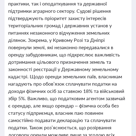
практики, так і оподаткування та державної
підтримки аграрного сектору. Судові рішення
підтверджують пріоритет захисту інтересів
територіальних громад і державних установ у
питаннях незаконного відчуження земельних
ділянок. Зокрема, у Кривому Розі та Дніпрі
повернули землі, які незаконно передавалися в
оренду забудовникам, що підкреслює важливість
дотримання цільового призначення земель та
законності реєстрації у Державному земельному
кадастрі. Щодо оренди земельних паїв, власникам
нагадують про обов’язок сплачувати податки на
доходи фізичних осіб за ставкою 18% та військовий
збір 5%. Важливо, що податковим агентом зазвичай
є орендар, але якщо орендар – фізична особа без
статусу підприємця, власник паю повинен
самостійно подавати декларацію та сплачувати
податки. Також роз’яснюється, що розірвання
договору оренди можливе лише за згодою всіх