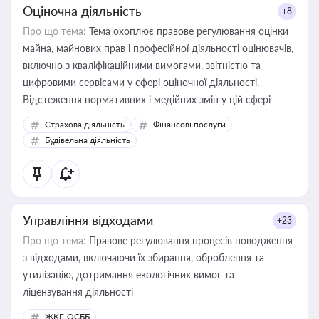
Оціночна діяльність
+8
Про що тема:
Тема охоплює правове регулювання оцінки
майна, майнових прав і професійної діяльності оцінювачів,
включно з кваліфікаційними вимогами, звітністю та
цифровими сервісами у сфері оціночної діяльності.
Відстеження нормативних і медійних змін у цій сфері
корисне для власника бізнесу, керівника, юриста або
Страхова діяльність
Фінансові послуги
бухгалтера під час оподаткування, приватизації, оренди
Будівельна діяльність
державного майна, корпоративних угод і перевірки
статусу суб'єктів оціночної діяльності
Управління відходами
+23
Про що тема:
Правове регулювання процесів поводження
з відходами, включаючи їх збирання, оброблення та
утилізацію, дотримання екологічних вимог та
ліцензування діяльності
ЖКГ, ОСББ