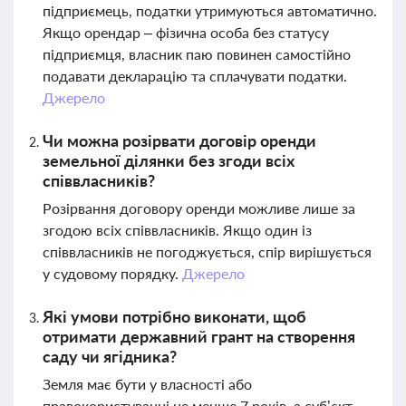
підприємець, податки утримуються автоматично.
Якщо орендар – фізична особа без статусу
підприємця, власник паю повинен самостійно
подавати декларацію та сплачувати податки.
Джерело
Чи можна розірвати договір оренди
земельної ділянки без згоди всіх
співвласників?
Розірвання договору оренди можливе лише за
згодою всіх співвласників. Якщо один із
співвласників не погоджується, спір вирішується
у судовому порядку.
Джерело
Які умови потрібно виконати, щоб
отримати державний грант на створення
саду чи ягідника?
Земля має бути у власності або
правокористуванні не менше 7 років, а суб’єкт