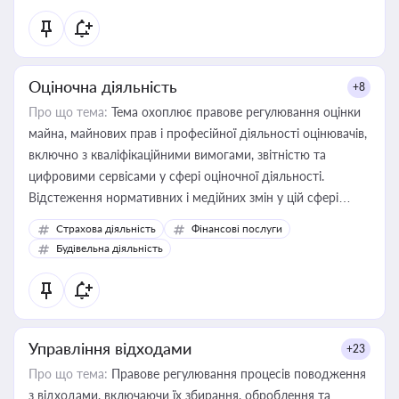
Оціночна діяльність
+8
Про що тема:
Тема охоплює правове регулювання оцінки
майна, майнових прав і професійної діяльності оцінювачів,
включно з кваліфікаційними вимогами, звітністю та
цифровими сервісами у сфері оціночної діяльності.
Відстеження нормативних і медійних змін у цій сфері
корисне для власника бізнесу, керівника, юриста або
Страхова діяльність
Фінансові послуги
бухгалтера під час оподаткування, приватизації, оренди
Будівельна діяльність
державного майна, корпоративних угод і перевірки
статусу суб'єктів оціночної діяльності
Управління відходами
+23
Про що тема:
Правове регулювання процесів поводження
з відходами, включаючи їх збирання, оброблення та