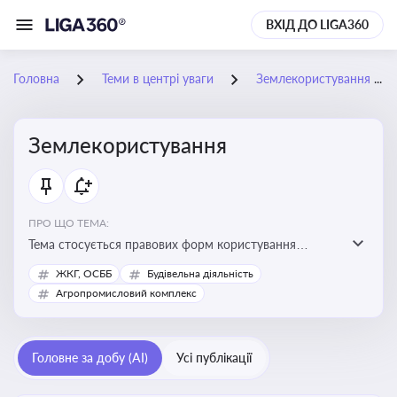
ВХІД ДО LIGA360
Головна
Теми в центрі уваги
Землекористування
Землекористування
ПРО ЩО ТЕМА:
Тема стосується правових форм користування
землею, зокрема умов доступу, володіння та
ЖКГ, ОСББ
Будівельна діяльність
користування земельними ділянками різних форм
Агропромисловий комплекс
власності
Головне за добу (AI)
Усі публікації