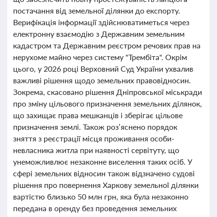
постачання від земельної ділянки до експорту.
Верифікація інформації здійснюватиметься через
електронну взаємодію з Державним земельним
кадастром та Державним реєстром речових прав на
нерухоме майно через систему "Трембіта". Окрім
цього, у 2026 році Верховний Суд України ухвалив
важливі рішення щодо земельних правовідносин.
Зокрема, скасовано рішення Дніпровської міськради
про зміну цільового призначення земельних ділянок,
що захищає права мешканців і зберігає цільове
призначення землі. Також роз’яснено порядок
зняття з реєстрації місця проживання особи-
невласника житла при наявності сервітуту, що
унеможливлює незаконне виселення таких осіб. У
сфері земельних відносин також відзначено судові
рішення про повернення Харкову земельної ділянки
вартістю близько 50 млн грн, яка була незаконно
передана в оренду без проведення земельних