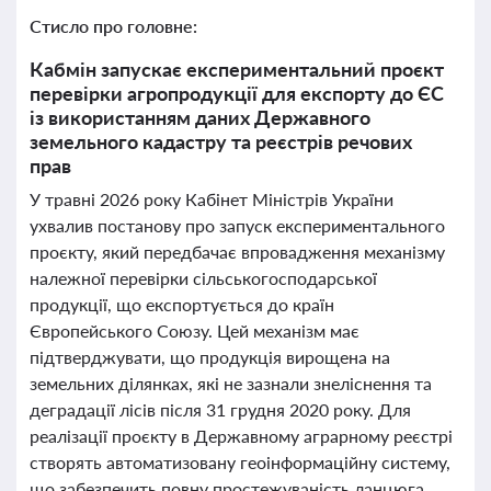
Стисло про головне:
Кабмін запускає експериментальний проєкт
перевірки агропродукції для експорту до ЄС
із використанням даних Державного
земельного кадастру та реєстрів речових
прав
У травні 2026 року Кабінет Міністрів України
ухвалив постанову про запуск експериментального
проєкту, який передбачає впровадження механізму
належної перевірки сільськогосподарської
продукції, що експортується до країн
Європейського Союзу. Цей механізм має
підтверджувати, що продукція вирощена на
земельних ділянках, які не зазнали знеліснення та
деградації лісів після 31 грудня 2020 року. Для
реалізації проєкту в Державному аграрному реєстрі
створять автоматизовану геоінформаційну систему,
що забезпечить повну простежуваність ланцюга