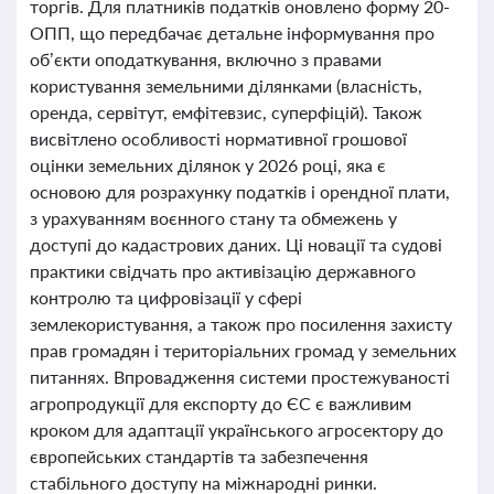
торгів. Для платників податків оновлено форму 20-
ОПП, що передбачає детальне інформування про
об’єкти оподаткування, включно з правами
користування земельними ділянками (власність,
оренда, сервітут, емфітевзис, суперфіцій). Також
висвітлено особливості нормативної грошової
оцінки земельних ділянок у 2026 році, яка є
основою для розрахунку податків і орендної плати,
з урахуванням воєнного стану та обмежень у
доступі до кадастрових даних. Ці новації та судові
практики свідчать про активізацію державного
контролю та цифровізації у сфері
землекористування, а також про посилення захисту
прав громадян і територіальних громад у земельних
питаннях. Впровадження системи простежуваності
агропродукції для експорту до ЄС є важливим
кроком для адаптації українського агросектору до
європейських стандартів та забезпечення
стабільного доступу на міжнародні ринки.