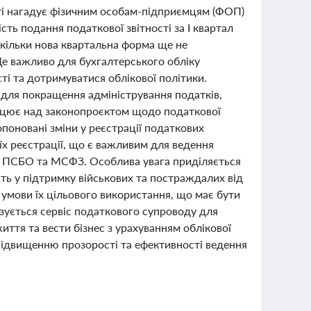
сті нагадує фізичним особам-підприємцям (ФОП)
сть подання податкової звітності за І квартал
скільки нова квартальна форма ще не
Це важливо для бухгалтерського обліку
сті та дотримуватися облікової політики.
для покращення адміністрування податків,
ацює над законопроєктом щодо податкової
поновані зміни у реєстрації податкових
їх реєстрації, що є важливим для ведення
 до ПСБО та МСФЗ. Особлива увага приділяється
сть у підтримку військових та постраждалих від
 умови їх цільового використання, що має бути
зується сервіс податкового супроводу для
ття та вести бізнес з урахуванням облікової
 підвищенню прозорості та ефективності ведення