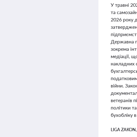
У травні 2
та самозайн
2026 року 
затверджен
підприємств
Державна п
зокрема ін
медіації, щ
накладних с
бухгалтерс
податковим 
війни. Зако
документал
ветеранів п
політики та
бухобліку в
LIGA ZAKON