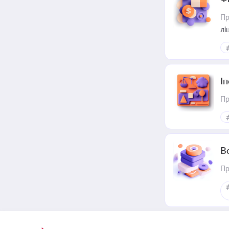
Пр
лі
І
Пр
В
Пр