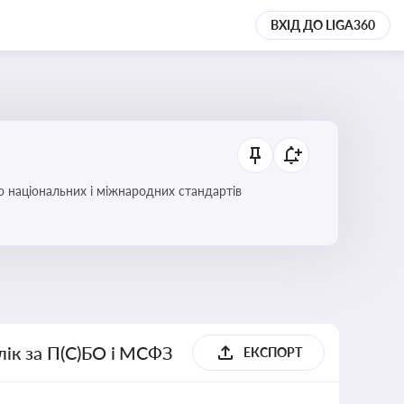
ВХІД ДО LIGA360
до національних і міжнародних стандартів
блік за П(С)БО і МСФЗ
ЕКСПОРТ