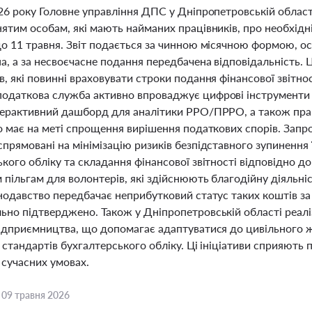
026 року Головне управління ДПС у Дніпропетровській обла
ятим особам, які мають найманих працівників, про необхідні
до 11 травня. Звіт подається за чинною місячною формою, о
а, а за несвоєчасне подання передбачена відповідальність. 
, які повинні враховувати строки подання фінансової звітно
одаткова служба активно впроваджує цифрові інструменти 
терактивний дашборд для аналітики РРО/ПРРО, а також пр
о має на меті спрощення вирішення податкових спорів. Запро
прямовані на мінімізацію ризиків безпідставного зупинення 
ького обліку та складання фінансової звітності відповідно
пільгам для волонтерів, які здійснюють благодійну діяльні
нодавство передбачає неприбутковий статус таких коштів за
ьно підтверджено. Також у Дніпропетровській області реалі
ідприємництва, що допомагає адаптуватися до цивільного жи
 стандартів бухгалтерського обліку. Ці ініціативи сприяють
 сучасних умовах.
,
09 травня 2026