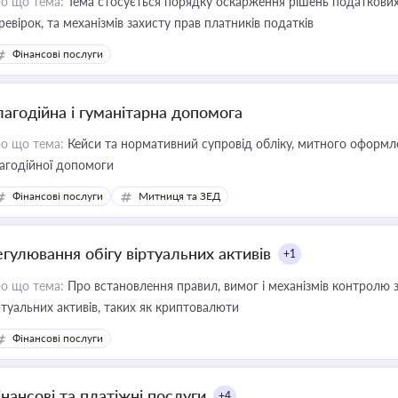
о що тема:
Тема стосується порядку оскарження рішень податкових
ревірок, та механізмів захисту прав платників податків
Фінансові послуги
лагодійна і гуманітарна допомога
о що тема:
Кейси та нормативний супровід обліку, митного оформлен
агодійної допомоги
Фінансові послуги
Митниця та ЗЕД
егулювання обігу віртуальних активів
+1
о що тема:
Про встановлення правил, вимог і механізмів контролю 
ртуальних активів, таких як криптовалюти
Фінансові послуги
інансові та платіжні послуги
+4