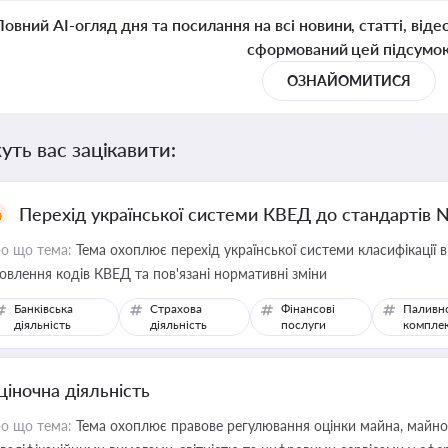
Повний AI-огляд дня та посилання на всі новини, статті, віде
сформований цей підсумо
ОЗНАЙОМИТИСЯ
уть вас зацікавити:
Перехід української системи КВЕД до стандартів 
о що тема:
Тема охоплює перехід української системи класифікації в
овлення кодів КВЕД та пов'язані нормативні зміни
Банківська
Страхова
Фінансові
Паливн
діяльність
діяльність
послуги
компле
ціночна діяльність
о що тема:
Тема охоплює правове регулювання оцінки майна, майнови