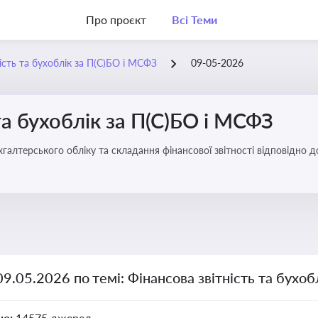
Про проєкт
Всі Теми
ість та бухоблік за П(С)БО і МСФЗ
09-05-2026
та бухоблік за П(С)БО і МСФЗ
хгалтерського обліку та складання фінансової звітності відповідно 
09.05.2026 по темі: Фінансова звітність та бухо
но:
14575 джерел