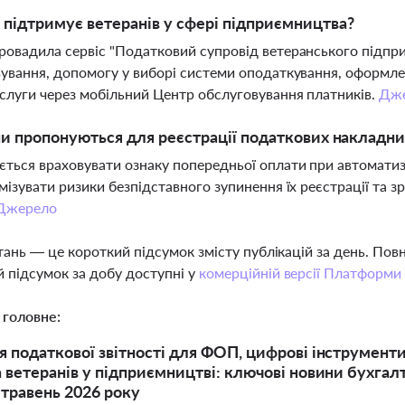
підтримує ветеранів у сфері підприємництва?
овадила сервіс "Податковий супровід ветеранського підпри
ування, допомогу у виборі системи оподаткування, оформленн
слуги через мобільний Центр обслуговування платників.
Дж
ни пропонуються для реєстрації податкових накладни
ться враховувати ознаку попередньої оплати при автомати
мізувати ризики безпідставного зупинення їх реєстрації та
Джерело
тань — це короткий підсумок змісту публікацій за день. По
 підсумок за добу доступні у
комерційній версії Платформи
 головне:
 податкової звітності для ФОП, цифрові інструменти
 ветеранів у підприємництві: ключові новини бухгалт
 травень 2026 року