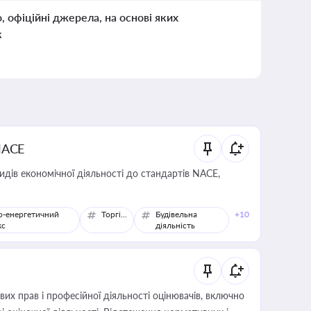
о, офіційні джерела, на основі яких
к
NACE
идів економічної діяльності до стандартів NACE,
о-енергетичний
Торгівля
Будівельна
+10
кс
діяльність
х прав і професійної діяльності оцінювачів, включно