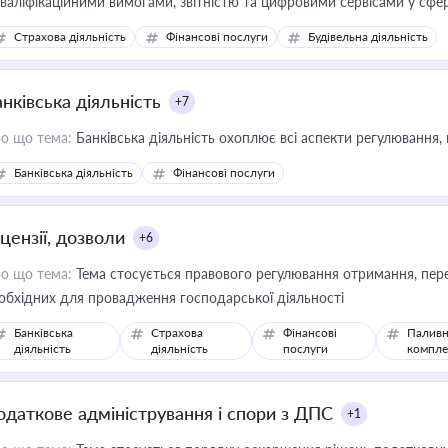
кваліфікаційними вимогами, звітністю та цифровими сервісами у сфер
дійних змін у цій сфері корисне для власника бізнесу, керівника, юр
Страхова діяльність
Фінансові послуги
Будівельна діяльність
иватизації, оренди державного майна, корпоративних угод і перевірки
нківська діяльність
+7
о що тема:
Банківська діяльність охоплює всі аспекти регулювання, 
Банківська діяльність
Фінансові послуги
цензії, дозволи
+6
о що тема:
Тема стосується правового регулювання отримання, пере
обхідних для провадження господарської діяльності
Банківська
Страхова
Фінансові
Паливн
діяльність
діяльність
послуги
компле
одаткове адміністрування і спори з ДПС
+1