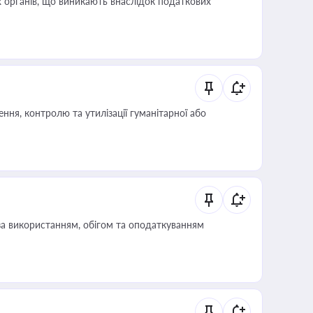
 органів, що виникають внаслідок податкових
ня, контролю та утилізації гуманітарної або
за використанням, обігом та оподаткуванням