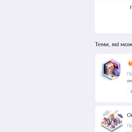
Теми, які мож
Пр
он
О
Пр