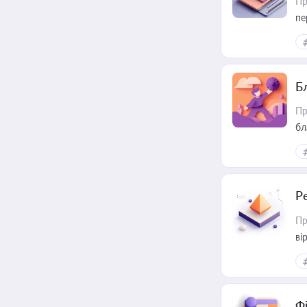
Пр
пе
Б
Пр
бл
Р
Пр
ві
Ф