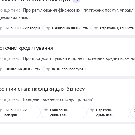
о що тема:
Про регулювання фінансових і платіжних послуг, управління коштами, приймання платежів та дотримання
цензійних вимог
Ринок цінних паперів
Банківська діяльність
Страхова діяльність
потечне кредитування
о що тема:
Про процеси та умови надання іпотечних кредитів, зміни
Банківська діяльність
Фінансові послуги
оєнний стан: наслідки для бізнесу
о що тема:
Введення воєнного стану: що далі?
Ринок цінних
Банківська
Страхова
паперів
діяльність
діяльність