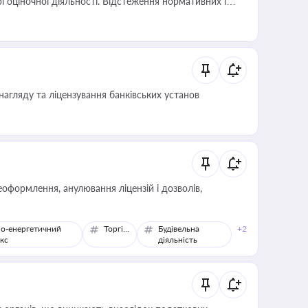
і оціночної діяльності. Відстеження нормативних і
иста або бухгалтера під час оподаткування,
 статусу суб'єктів оціночної діяльності
нагляду та ліцензування банківських установ
оформлення, анулювання ліцензій і дозволів,
о-енергетичний
Торгівля
Будівельна
+2
кс
діяльність