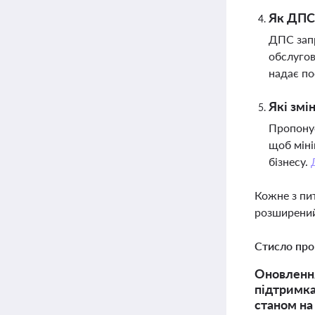
Як ДПС 
ДПС запр
обслугов
надає по
Які змі
Пропонує
щоб міні
бізнесу.
Кожне з пи
розширений
Стисло про
Оновлення
підтримка
станом на