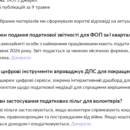
6 публікацій за 9 травня
ібраних матеріалів ми сформували короткі відповіді на актуал
оки подання податкової звітності для ФОП за І кварта
амозайняті особи з найманими працівниками мають подати п
авня 2026 року. Звіт подається за чинною місячною формою,
жена.
Джерело
і цифрові інструменти впроваджує ДПС для покраще
ширює цифрові сервіси, зокрема інтерактивний дашборд дл
оєктом щодо податкової медіації для спрощення вирішення
ви застосування податкових пільг для волонтерів?
і пільги застосовуються, якщо волонтери спрямовують кош
им, правоохоронцям та постраждалим від війни. Якщо кошт
ься доходом і оподатковуються.
Джерело