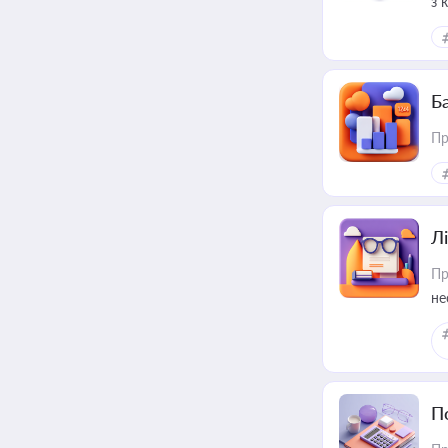
з 
ме
пр
Ба
Пр
Лі
Пр
не
П