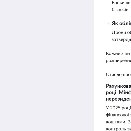
Банки вв
бізнесів
Як облі
Дрони об
затвердж
Кожне з пи
розширений
Стисло про
Рахункова
році, Мін
нерезиден
У 2025 році
фінансової 
коштами. В
контроль з