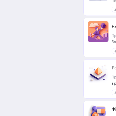
пе
Б
Пр
бл
Р
Пр
ві
Ф