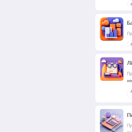
ме
пр
Ба
Пр
Лі
Пр
не
П
Пр