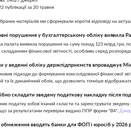
22 публікації за 20 травня
ібраних матеріалів ми сформували короткі відповіді на актуал
овні порушення у бухгалтерському обліку виявила Ра
а палата виявила порушення на суму понад 123 млрд грн, п
а складанням фінансової звітності, особливо серед розпор
ни у веденні обліку держпідприємств впроваджує Мін
новив підходи до формування консолідованої фінансової зві
ій та їх динамічний облік, що дозволить точніше відобража
ібно складати зведену податкову накладну після под
тник податку зобов’язаний скласти та зареєструвати зведену
кщо за результатами перевірки видано ППР форми "В4".
Джер
і обмеження вводять банки для ФОП і юросіб у 2026 