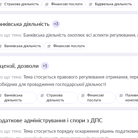
дійних змін у цій сфері корисне для власника бізнесу, керівника, юр
Страхова діяльність
Фінансові послуги
Будівельна діяльність
иватизації, оренди державного майна, корпоративних угод і перевірки
нківська діяльність
+3
о що тема:
Банківська діяльність охоплює всі аспекти регулювання, 
Банківська діяльність
Фінансові послуги
цензії, дозволи
+1
о що тема:
Тема стосується правового регулювання отримання, пере
обхідних для провадження господарської діяльності
Банківська
Страхова
Фінансові
Паливн
діяльність
діяльність
послуги
компле
одаткове адміністрування і спори з ДПС
о що тема:
Тема стосується порядку оскарження рішень податкових