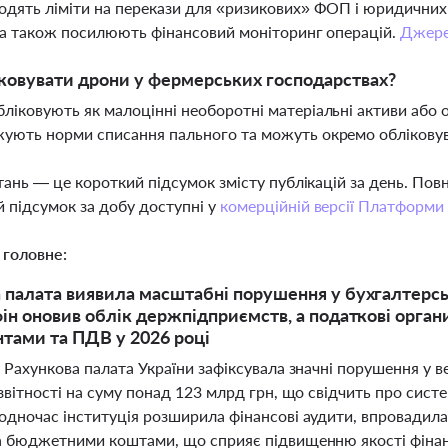
одять ліміти на перекази для «ризикових» ФОП і юридичних
, а також посилюють фінансовий моніторинг операцій.
Джер
ковувати дрони у фермерських господарствах?
ліковують як малоцінні необоротні матеріальні активи або о
ують норми списання пального та можуть окремо облікову
тань — це короткий підсумок змісту публікацій за день. По
 підсумок за добу доступні у
комерційній версії Платформи
 головне:
 палата виявила масштабні порушення у бухгалтерськ
фін оновив облік держпідприємств, а податкові орга
тами та ПДВ у 2026 році
 Рахункова палата України зафіксувала значні порушення у в
звітності на суму понад 123 млрд грн, що свідчить про сис
одночас інституція розширила фінансові аудити, впровадила
а бюджетними коштами, що сприяє підвищенню якості фінанс