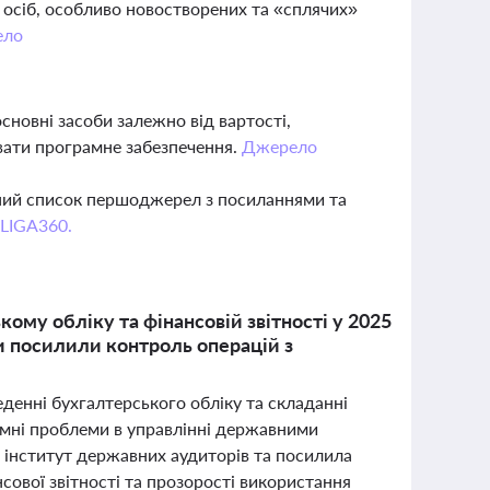
 осіб, особливо новостворених та «сплячих»
ело
сновні засоби залежно від вартості,
вати програмне забезпечення.
Джерело
вний список першоджерел з посиланнями та
 LIGA360.
ому обліку та фінансовій звітності у 2025
ни посилили контроль операцій з
еденні бухгалтерського обліку та складанні
темні проблеми в управлінні державними
 інститут державних аудиторів та посилила
ової звітності та прозорості використання