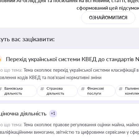
Повний AI-огляд дня та посилання на всі новини, статті, віде
сформований цей підсумо
ОЗНАЙОМИТИСЯ
уть вас зацікавити:
Перехід української системи КВЕД до стандартів 
о що тема:
Тема охоплює перехід української системи класифікації в
овлення кодів КВЕД та пов'язані нормативні зміни
Банківська
Страхова
Фінансові
Паливн
діяльність
діяльність
послуги
компле
ціночна діяльність
+1
о що тема:
Тема охоплює правове регулювання оцінки майна, майнови
кваліфікаційними вимогами, звітністю та цифровими сервісами у сфер