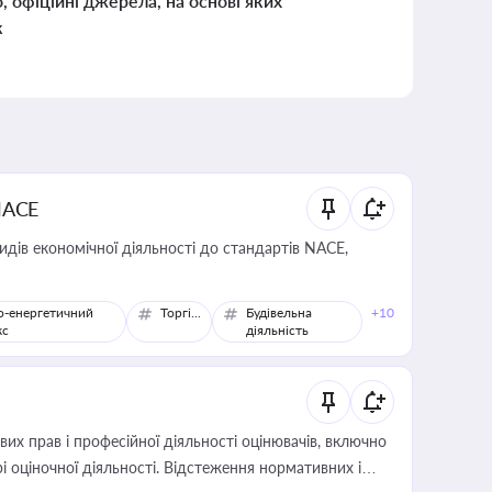
о, офіційні джерела, на основі яких
к
NACE
идів економічної діяльності до стандартів NACE,
о-енергетичний
Торгівля
Будівельна
+10
кс
діяльність
х прав і професійної діяльності оцінювачів, включно
і оціночної діяльності. Відстеження нормативних і