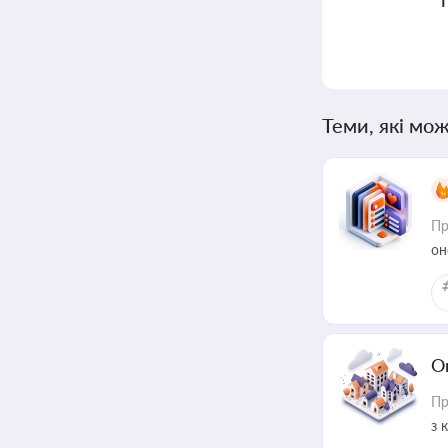
Теми, які мож
Пр
он
О
Пр
з 