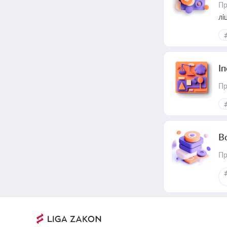
Пр
лі
І
Пр
В
Пр