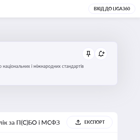
ВХІД ДО LIGA360
до національних і міжнародних стандартів
блік за П(С)БО і МСФЗ
ЕКСПОРТ