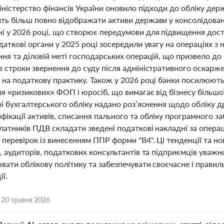
іністерство фінансів України оновило підходи до обліку дер
ь більш повно відображати активи держави у консолідованій
і у 2026 році, що створює передумови для підвищення дост
даткові органи у 2025 році зосередили увагу на операціях 
ння та діловій меті господарських операцій, що призвело д
 строки звернення до суду після адміністративного оскарже
 на податкову практику. Також у 2026 році банки посилюють 
я «ризикових» ФОП і юросіб, що вимагає від бізнесу більшо
рі бухгалтерського обліку надано роз’яснення щодо обліку 
фікації активів, списання пального та обліку програмного 
латників ПДВ складати зведені податкові накладні за операц
 перевірок із винесенням ППР форми "В4". Ці тенденції та н
, аудиторів, податкових консультантів та підприємців уважн
ати облікову політику та забезпечувати своєчасне і правиль
ї.
,
20 травня 2026