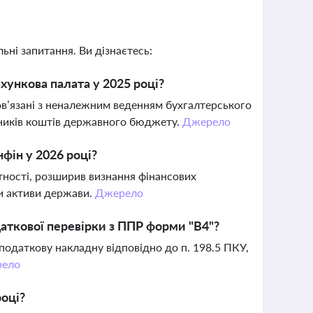
ьні запитання. Ви дізнаєтесь:
хункова палата у 2025 році?
ов’язані з неналежним веденням бухгалтерського
ядників коштів державного бюджету.
Джерело
фін у 2026 році?
тності, розширив визнання фінансових
ти активи держави.
Джерело
аткової перевірки з ППР форми "В4"?
 податкову накладну відповідно до п. 198.5 ПКУ,
ело
році?