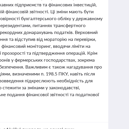
жавних підприємств та фінансових інвестицій,
 фінансовій звітності. Ці зміни мають бути
овірності бухгалтерського обліку у державному
з нерезидентами, питаннях трансфертного
о рекордних донарахувань податків. Верховний
ння та відступив від мораторію на перевірки,
фінансовий моніторинг, вводячи ліміти на
ї прозорості та підтвердження операцій. Крім
дронів у фермерських господарствах, зокрема
забезпечення. Важливим є також нагадування про
іями, визначеними п. 198.5 ПКУ, навіть після
ововведення підкреслюють необхідність для
о стежити за змінами у законодавстві,
не подання фінансової звітності та податкової