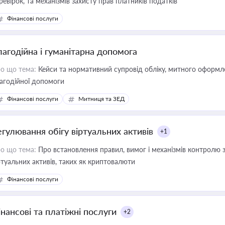
ревірок, та механізмів захисту прав платників податків
Фінансові послуги
лагодійна і гуманітарна допомога
о що тема:
Кейси та нормативний супровід обліку, митного оформлен
агодійної допомоги
Фінансові послуги
Митниця та ЗЕД
егулювання обігу віртуальних активів
+1
о що тема:
Про встановлення правил, вимог і механізмів контролю 
ртуальних активів, таких як криптовалюти
Фінансові послуги
інансові та платіжні послуги
+2