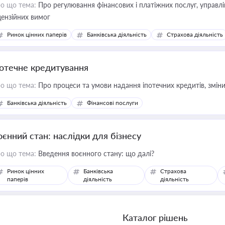
о що тема:
Про регулювання фінансових і платіжних послуг, управління коштами, приймання платежів та дотримання
цензійних вимог
Ринок цінних паперів
Банківська діяльність
Страхова діяльність
потечне кредитування
о що тема:
Про процеси та умови надання іпотечних кредитів, зміни
Банківська діяльність
Фінансові послуги
оєнний стан: наслідки для бізнесу
о що тема:
Введення воєнного стану: що далі?
Ринок цінних
Банківська
Страхова
паперів
діяльність
діяльність
Каталог рішень