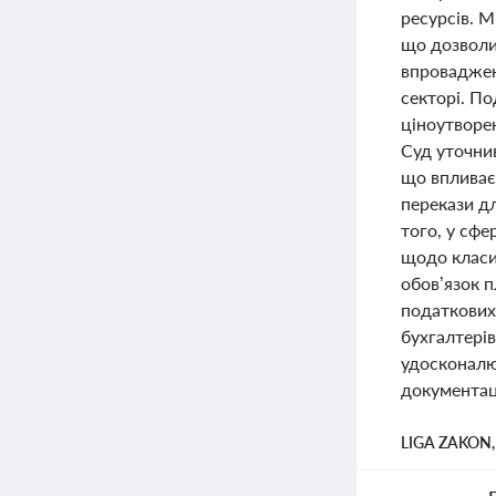
ресурсів. М
що дозволит
впроваджен
секторі. По
ціноутворе
Суд уточнив
що впливає
перекази дл
того, у сфе
щодо класи
обов’язок п
податкових
бухгалтерів
удосконалюв
документаці
LIGA ZAKON