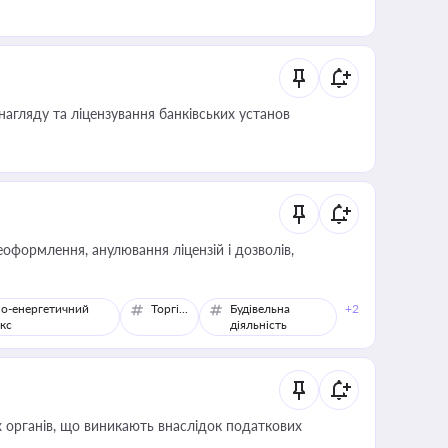
иста або бухгалтера під час оподаткування,
 статусу суб'єктів оціночної діяльності
нагляду та ліцензування банківських установ
оформлення, анулювання ліцензій і дозволів,
о-енергетичний
Торгівля
Будівельна
+2
кс
діяльність
 органів, що виникають внаслідок податкових