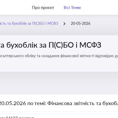
Про проєкт
Всі Теми
ість та бухоблік за П(С)БО і МСФЗ
20-05-2026
та бухоблік за П(С)БО і МСФЗ
хгалтерського обліку та складання фінансової звітності відповідно 
20.05.2026 по темі: Фінансова звітність та бухо
но:
14627 джерел