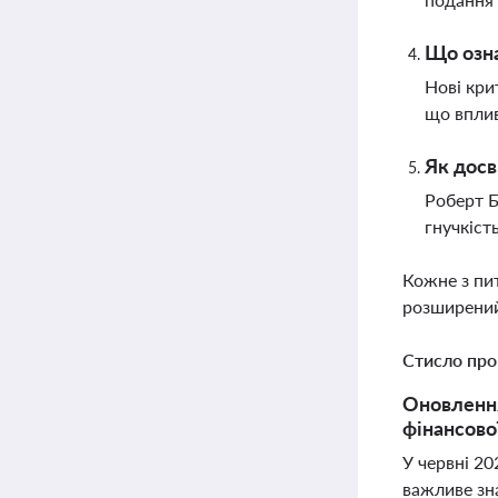
Що озна
Нові кри
що вплив
Як досв
Роберт Б
гнучкіст
Кожне з пи
розширений
Стисло про
Оновлення
фінансової
У червні 20
важливе зна