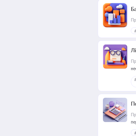
Ба
Пр
Лі
Пр
не
П
Пр
пе