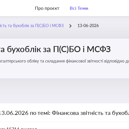
Про проєкт
Всі Теми
ість та бухоблік за П(С)БО і МСФЗ
13-06-2026
та бухоблік за П(С)БО і МСФЗ
хгалтерського обліку та складання фінансової звітності відповідно 
13.06.2026 по темі: Фінансова звітність та бухо
но:
15714 джерел