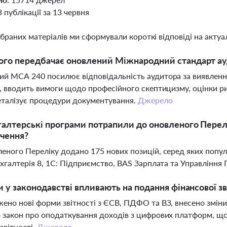
3 публікації за 13 червня
ібраних матеріалів ми сформували короткі відповіді на актуал
ого передбачає оновлений Міжнародний стандарт ау
й МСА 240 посилює відповідальність аудитора за виявлення
і, вводить вимоги щодо професійного скептицизму, оцінки риз
талізує процедури документування.
Джерело
галтерські програми потрапили до оновленого Пере
чення?
еного Переліку додано 175 нових позицій, серед яких популя
ухгалтерія 8, 1С: Підприємство, BAS Зарплата та Управління
и у законодавстві впливають на подання фінансової зв
ено нові форми звітності з ЄСВ, ПДФО та ВЗ, внесено зміни 
 закон про оподаткування доходів з цифрових платформ, що
звітності.
Джерело