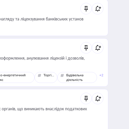
нагляду та ліцензування банківських установ
оформлення, анулювання ліцензій і дозволів,
о-енергетичний
Торгівля
Будівельна
+2
кс
діяльність
 органів, що виникають внаслідок податкових