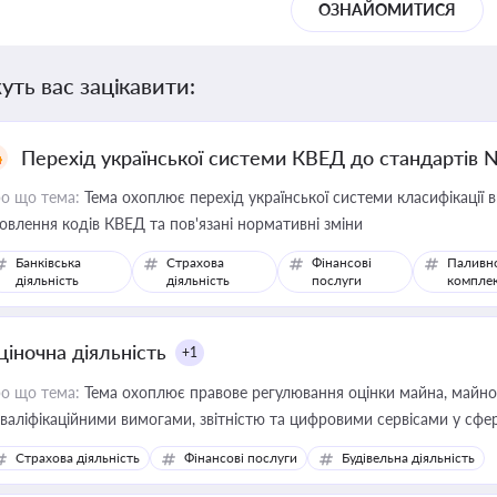
ОЗНАЙОМИТИСЯ
уть вас зацікавити:
Перехід української системи КВЕД до стандартів 
о що тема:
Тема охоплює перехід української системи класифікації в
овлення кодів КВЕД та пов'язані нормативні зміни
Банківська
Страхова
Фінансові
Паливн
діяльність
діяльність
послуги
компле
ціночна діяльність
+1
о що тема:
Тема охоплює правове регулювання оцінки майна, майнови
кваліфікаційними вимогами, звітністю та цифровими сервісами у сфер
дійних змін у цій сфері корисне для власника бізнесу, керівника, юр
Страхова діяльність
Фінансові послуги
Будівельна діяльність
иватизації, оренди державного майна, корпоративних угод і перевірки