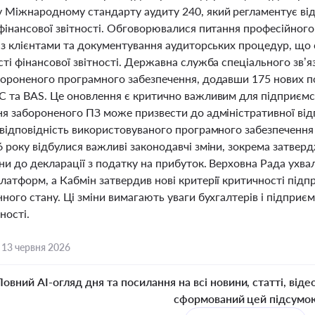
 Міжнародному стандарту аудиту 240, який регламентує від
фінансової звітності. Обговорювалися питання професійного
ї з клієнтами та документування аудиторських процедур, що
ті фінансової звітності. Державна служба спеціального зв’я
бороненого програмного забезпечення, додавши 175 нових по
С та BAS. Це оновлення є критично важливим для підприємст
ня забороненого ПЗ може призвести до адміністративної ві
відповідність використовуваного програмного забезпечення 
6 року відбулися важливі законодавчі зміни, зокрема затвер
ни до декларації з податку на прибуток. Верховна Рада ухва
атформ, а Кабмін затвердив нові критерії критичності підп
ного стану. Ці зміни вимагають уваги бухгалтерів і підприє
тності.
,
13 червня 2026
Повний AI-огляд дня та посилання на всі новини, статті, віде
сформований цей підсумо