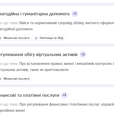
лагодійна і гуманітарна допомога
+1
о що тема:
Кейси та нормативний супровід обліку, митного оформлен
агодійної допомоги
Фінансові послуги
Митниця та ЗЕД
егулювання обігу віртуальних активів
+2
о що тема:
Про встановлення правил, вимог і механізмів контролю 
ртуальних активів, таких як криптовалюти
Фінансові послуги
інансові та платіжні послуги
+4
о що тема:
Про регулювання фінансових і платіжних послуг, управління коштами, приймання платежів та дотримання
цензійних вимог