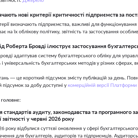
чають нові критерії критичності підприємств за п
терії визначають підприємства, важливі для функціонування
ає на їх облікову політику, звітність та застосування особл
ід Роберта Бровді ілюструє застосування бухгалтерс
ровді адаптував систему бухгалтерського обліку для управ
ь і універсальність бухгалтерських методів у різних сферах,
тань — це короткий підсумок змісту публікацій за день. По
 підсумок за добу доступні у
комерційній версії Платформи
 головне:
 стандартів аудиту, законодавства та програмного з
 звітності у червні 2026 року
26 року відбулися суттєві оновлення у сфері бухгалтерського
чення для бухгалтерів, аудиторів та підприємців. Аудиторсь