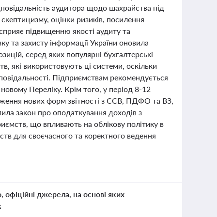
повідальність аудитора щодо шахрайства під
 скептицизму, оцінки ризиків, посилення
 сприяє підвищенню якості аудиту та
зку та захисту інформації України оновила
зицій, серед яких популярні бухгалтерські
в, які використовують ці системи, оскільки
дповідальності. Підприємствам рекомендується
новому Переліку. Крім того, у період 8-12
дження нових форм звітності з ЄСВ, ПДФО та ВЗ,
лила закон про оподаткування доходів з
риємств, що впливають на облікову політику в
мств для своєчасного та коректного ведення
о, офіційні джерела, на основі яких
к