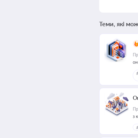
Теми, які мож
Пр
он
О
Пр
з 
ме
пр