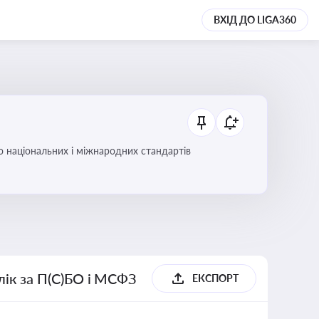
ВХІД ДО LIGA360
до національних і міжнародних стандартів
блік за П(С)БО і МСФЗ
ЕКСПОРТ