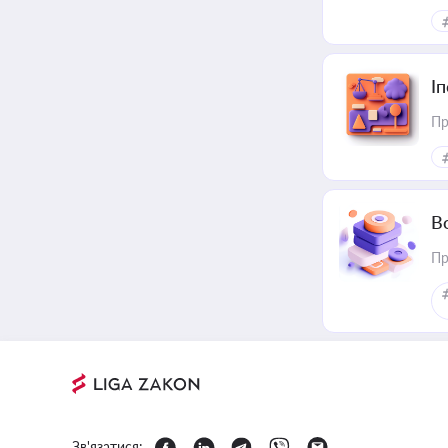
І
Пр
В
Пр
Зв'язатися: