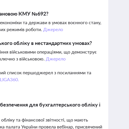
остановою КМУ №692?
 економіки та держави в умовах воєнного стану,
ивих режимів роботи.
Джерело
ького обліку в нестандартних умовах?
ління військовими операціями, що демонструє
 включно з військовою.
Джерело
вний список першоджерел з посиланнями та
 LIGA360.
абезпечення для бухгалтерського обліку і
 обліку та фінансової звітності, що мають
ка палата України провела вебінар, присвячений