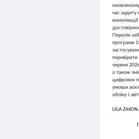
оновленому
час аудиту 
комунікаці
достовірнос
Перелік за
програми 1
застосуван
перевірити 
червня 202
а також змі
цифрових пл
умовах воєн
обліку і зві
LIGA ZAKON