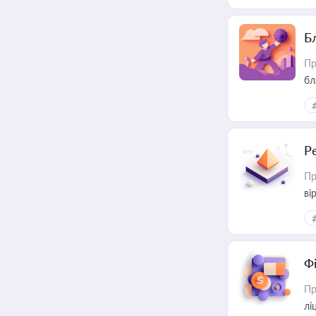
Б
Пр
бл
Р
Пр
ві
Ф
Пр
лі