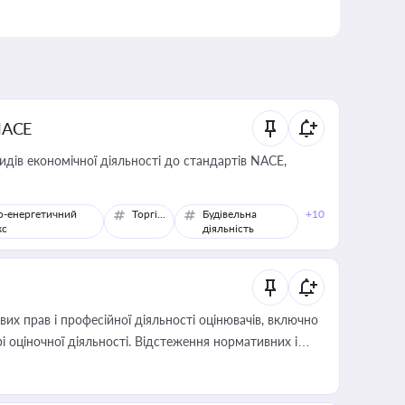
NACE
идів економічної діяльності до стандартів NACE,
о-енергетичний
Торгівля
Будівельна
+10
кс
діяльність
х прав і професійної діяльності оцінювачів, включно
і оціночної діяльності. Відстеження нормативних і
иста або бухгалтера під час оподаткування,
 статусу суб'єктів оціночної діяльності