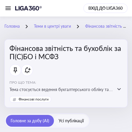
ВХІД ДО LIGA360
Головна
Теми в центрі уваги
Фінансова звітність та бухоблік за П(С)БО і МСФЗ
Фінансова звітність та бухоблік за
П(С)БО і МСФЗ
ПРО ЩО ТЕМА:
Тема стосується ведення бухгалтерського обліку та
складання фінансової звітності відповідно до
Фінансові послуги
національних і міжнародних стандартів
Головне за добу (AI)
Усі публікації