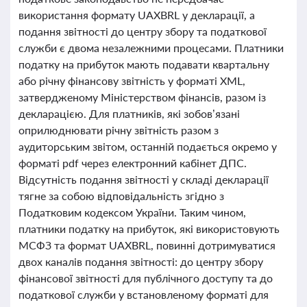
використання формату UAXBRL у декларації, а
подання звітності до центру збору та податкової
служби є двома незалежними процесами. Платники
податку на прибуток мають подавати квартальну
або річну фінансову звітність у форматі XML,
затвердженому Міністерством фінансів, разом із
декларацією. Для платників, які зобов’язані
оприлюднювати річну звітність разом з
аудиторським звітом, останній подається окремо у
форматі pdf через електронний кабінет ДПС.
Відсутність подання звітності у складі декларації
тягне за собою відповідальність згідно з
Податковим кодексом України. Таким чином,
платники податку на прибуток, які використовують
МСФЗ та формат UAXBRL, повинні дотримуватися
двох каналів подання звітності: до центру збору
фінансової звітності для публічного доступу та до
податкової служби у встановленому форматі для