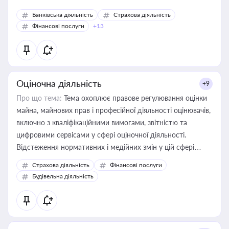
Банківська діяльність
Страхова діяльність
Фінансові послуги
+13
Оціночна діяльність
+9
Про що тема:
Тема охоплює правове регулювання оцінки
майна, майнових прав і професійної діяльності оцінювачів,
включно з кваліфікаційними вимогами, звітністю та
цифровими сервісами у сфері оціночної діяльності.
Відстеження нормативних і медійних змін у цій сфері
корисне для власника бізнесу, керівника, юриста або
Страхова діяльність
Фінансові послуги
бухгалтера під час оподаткування, приватизації, оренди
Будівельна діяльність
державного майна, корпоративних угод і перевірки
статусу суб'єктів оціночної діяльності