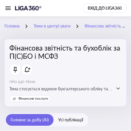
ВХІД ДО LIGA360
Головна
Теми в центрі уваги
Фінансова звітність та бухоблік за П(С)БО і МСФЗ
Фінансова звітність та бухоблік за
П(С)БО і МСФЗ
ПРО ЩО ТЕМА:
Тема стосується ведення бухгалтерського обліку та
складання фінансової звітності відповідно до
Фінансові послуги
національних і міжнародних стандартів
Головне за добу (AI)
Усі публікації