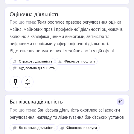
Оціночна діяльність
Про що тема:
Тема охоплює правове регулювання оцінки
майна, майнових прав і професійної діяльності оцінювачів,
включно з кваліфікаційними вимогами, звітністю та
цифровими сервісами у сфері оціночної діяльності.
Відстеження нормативних і медійних змін у цій сфері
корисне для власника бізнесу, керівника, юриста або
Страхова діяльність
Фінансові послуги
бухгалтера під час оподаткування, приватизації, оренди
Будівельна діяльність
державного майна, корпоративних угод і перевірки
статусу суб'єктів оціночної діяльності
Банківська діяльність
+4
Про що тема:
Банківська діяльність охоплює всі аспекти
регулювання, нагляду та ліцензування банківських установ
Банківська діяльність
Фінансові послуги