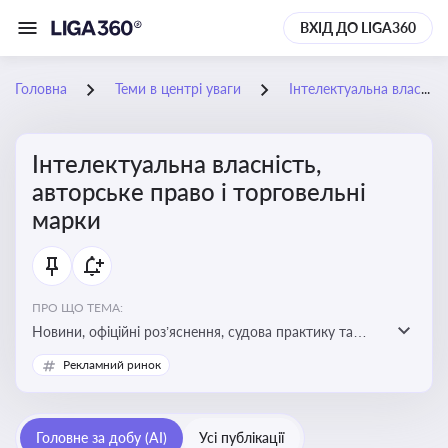
ВХІД ДО LIGA360
Головна
Теми в центрі уваги
Інтелектуальна власність, авторське право і торговельні марки
Інтелектуальна власність,
авторське право і торговельні
марки
ПРО ЩО ТЕМА:
Новини, офіційні роз’яснення, судова практику та
експертні матеріали, що стосуються авторського
Рекламний ринок
права, реєстрації та захисту торговельних марок,
боротьби з порушеннями прав інтелектуальної
власності, а також змін у законодавстві у цій сфері
Головне за добу (AI)
Усі публікації