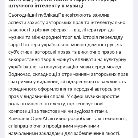
штучного інтелекту в музиці
Сьогоднішні публікації висвітлюють важливі
аспекти захисту авторських прав та інтелектуальної
власності в різних сферах — від літератури до
музики та міжнародної торгівлі. Історія перекладу
Гаррі Поттера українською мовою демонструє, як
суб'єктивні авторські права та виключне право на
використання творів можуть впливати на культурну
українізацію та популяризацію мови серед молоді.
Водночас, складнощі з отриманням авторських прав
і затримки у видавництві підкреслюють важливість
юридичного оформлення та передачі авторських
прав у видавничій справі. У сфері музики зростає
роль штучного інтелекту, що генерує нові
композиції за текстовими чи аудіозапитами.
Компанія OpenAI активно розробляє такі технології,
співпрацюючи з провідними музичними
навчальними закладами для забезпечення якості.