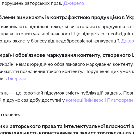
 порушень авторських прав.
Джерело
блеми виникають із контрафактною продукцією в Укр
і викривають підпільні цехи, які виготовляють продукцію з
права інтелектуальної власності. Це підкреслює необхідніст
 для захисту бізнесу від недобросовісної конкуренції.
Джер
Україні обов'язкове маркування контенту, створеного
 Україні немає юридично обов'язкового маркування контенту, 
имагати позначення такого контенту. Порушення цих умов 
ів.
Джерело
тань — це короткий підсумок змісту публікацій за день. По
 підсумок за добу доступні у
комерційній версії Платформи
 головне:
ики авторського права та інтелектуальної власності 
ідповідальність користувачів та захист торговельних