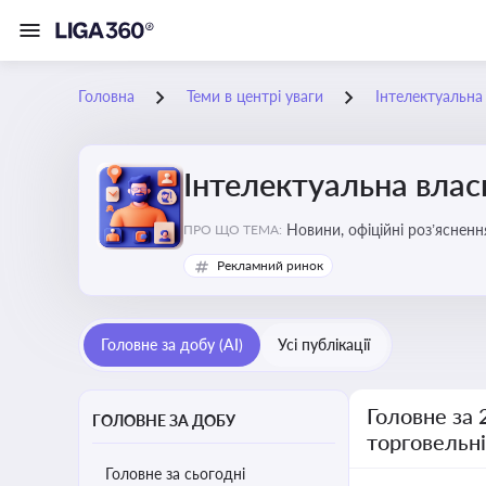
Головна
Теми в центрі уваги
Інтелектуальна 
Інтелектуальна власн
Новини, офіційні роз’ясненн
ПРО ЩО ТЕМА:
марок, боротьби з порушення
Рекламний ринок
Головне за добу (AI)
Усі публікації
Головне за 
ГОЛОВНЕ ЗА ДОБУ
торговельн
Головне за сьогодні