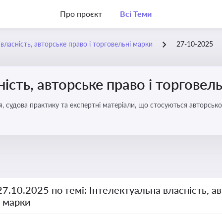
Про проєкт
Всі Теми
власність, авторське право і торговельні марки
27-10-2025
ість, авторське право і торговел
я, судова практику та експертні матеріали, що стосуються авторсько
ми прав інтелектуальної власності, а також змін у законодавстві у 
27.10.2025 по темі: Інтелектуальна власність, ав
і марки