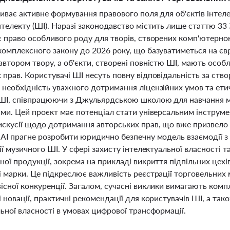
риває активне формування правового поля для об'єктів інтел
телекту (ШІ). Наразі законодавство містить лише статтю 33 
є право особливого роду для творів, створених комп'ютерн
комплексного закону до 2026 року, що базуватиметься на 
втором твору, а об'єкти, створені повністю ШІ, мають особ
прав. Користувачі ШІ несуть повну відповідальність за створ
 необхідність уважного дотримання ліцензійних умов та ет
ШІ, співпрацюючи з Джульярдською школою для навчання мо
ми. Цей проєкт має потенціал стати універсальним інструмен
скусії щодо дотримання авторських прав, що вже призвело д
nAI прагне розробити юридично безпечну модель взаємодії 
ії музичного ШІ. У сфері захисту інтелектуальної власності
ої продукції, зокрема на прикладі викриття підпільних цехів
 марки. Це підкреслює важливість реєстрації торговельних м
існої конкуренції. Загалом, сучасні виклики вимагають ком
і новації, практичні рекомендації для користувачів ШІ, а т
ьної власності в умовах цифрової трансформації.