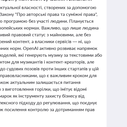
ектуальної власності, створених за допомогою
Закону "Про авторські права та суміжні права",
ою програмою без участі людини. Планується
європейських нормах. Важливо, що лише людина
ливий правовий статус з майновими, але без
ений контент, а власники сервісів — ні, що
ичних норм. OpenAI активно розвиває напрямок
делей, які генерують музику за текстовими або
том для музикантів і контент-креаторів, але
о судових позовів проти інших стартапів у цій
з правовласниками, що є важливим кроком для
 також актуальним залишається питання
 з виготовлення горілки, що імітує відомі
арок як інструменту захисту бізнесу від
плексного підходу до регулювання, що поєднує
акож посилення контролю за дотриманням прав