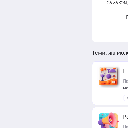
LIGA ZAKON
Теми, які мож
Ін
Пр
мо
Р
Пр