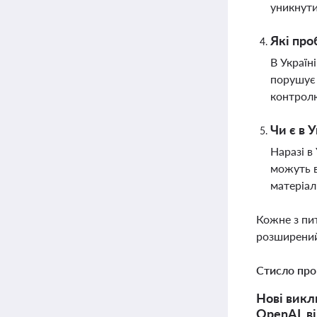
уникнути
Які про
В Україн
порушує 
контролю
Чи є в 
Наразі в
можуть в
матеріал
Кожне з пи
розширений
Стисло про
Нові викл
OpenAI, в