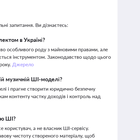
ьні запитання. Ви дізнаєтесь:
лектом в Україні?
раво особливого роду з майновими правами, але
ється інструментом. Законодавство щодо цього
 року.
Джерело
оїй музичній ШІ-моделі?
лі і прагне створити юридично безпечну
кам контенту частку доходів і контроль над
ою ШІ?
е користувач, а не власник ШІ-сервісу.
авову чистоту створеного матеріалу, щоб