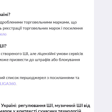
аїні?
 підробленими торговельними марками, що
ь реєстрації торговельних марок і посилення
ело
 ШІ?
створеного ШІ, але ліцензійні умови сервісів
може призвести до штрафів або блокування
вний список першоджерел з посиланнями та
 LIGA360.
в Україні: регулювання ШІ, музичний ШІ від
 марок у контексті сучасних технологій