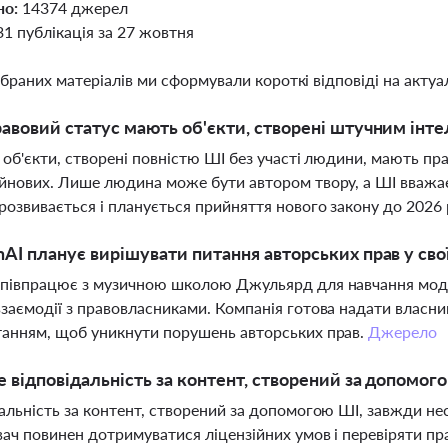
но:
14374 джерел
31 публікація за 27 жовтня
ібраних матеріалів ми сформували короткі відповіді на актуал
авовий статус мають об'єкти, створені штучним інте
і об'єкти, створені повністю ШІ без участі людини, мають п
йнових. Лише людина може бути автором твору, а ШІ вважа
розвивається і планується прийняття нового закону до 2026
AI планує вирішувати питання авторських прав у св
півпрацює з музичною школою Джульярд для навчання моде
заємодії з правовласниками. Компанія готова надати власни
анням, щоб уникнути порушень авторських прав.
Джерело
е відповідальність за контент, створений за допомог
альність за контент, створений за допомогою ШІ, завжди нес
ач повинен дотримуватися ліцензійних умов і перевіряти пр