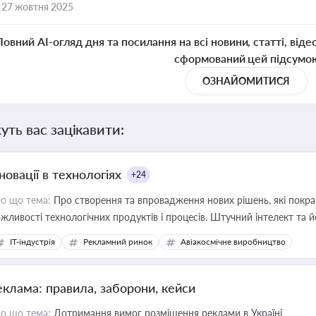
,
27 жовтня 2025
Повний AI-огляд дня та посилання на всі новини, статті, віде
сформований цей підсумо
ОЗНАЙОМИТИСЯ
уть вас зацікавити:
новації в технологіях
+24
о що тема:
Про створення та впровадження нових рішень, які покра
жливості технологічних продуктів і процесів. Штучний інтелект та 
IT-індустрія
Рекламний ринок
Авіакосмічне виробництво
еклама: правила, заборони, кейси
о що тема:
Дотримання вимог розміщення реклами в Україні