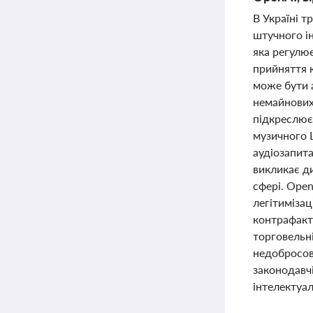
В Україні т
штучного ін
яка регулю
прийняття 
може бути а
немайнових 
підкреслює
музичного 
аудіозапита
викликає ди
сфері. Ope
легітимізац
контрафактн
торговельні
недобросов
законодавч
інтелектуал