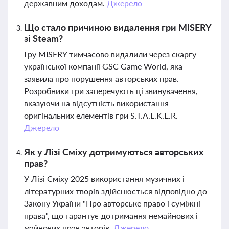
державним доходам.
Джерело
Що стало причиною видалення гри MISERY
зі Steam?
Гру MISERY тимчасово видалили через скаргу
української компанії GSC Game World, яка
заявила про порушення авторських прав.
Розробники гри заперечують ці звинувачення,
вказуючи на відсутність використання
оригінальних елементів гри S.T.A.L.K.E.R.
Джерело
Як у Лізі Сміху дотримуються авторських
прав?
У Лізі Сміху 2025 використання музичних і
літературних творів здійснюється відповідно до
Закону України "Про авторське право і суміжні
права", що гарантує дотримання немайнових і
майнових прав авторів.
Джерело