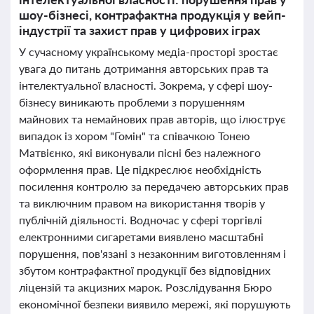
шоу-бізнесі, контрафактна продукція у вейп-
індустрії та захист прав у цифрових іграх
У сучасному українському медіа-просторі зростає
увага до питань дотримання авторських прав та
інтелектуальної власності. Зокрема, у сфері шоу-
бізнесу виникають проблеми з порушенням
майнових та немайнових прав авторів, що ілюструє
випадок із хором "Гомін" та співачкою Тонею
Матвієнко, які виконували пісні без належного
оформлення прав. Це підкреслює необхідність
посилення контролю за передачею авторських прав
та виключним правом на використання творів у
публічній діяльності. Водночас у сфері торгівлі
електронними сигаретами виявлено масштабні
порушення, пов'язані з незаконним виготовленням і
збутом контрафактної продукції без відповідних
ліцензій та акцизних марок. Розслідування Бюро
економічної безпеки виявило мережі, які порушують