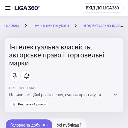
ВХІД ДО LIGA360
Головна
Теми в центрі уваги
Інтелектуальна власність, авторське право і торговельні марки
Інтелектуальна власність,
авторське право і торговельні
марки
ПРО ЩО ТЕМА:
Новини, офіційні роз’яснення, судова практику та
експертні матеріали, що стосуються авторського
Рекламний ринок
права, реєстрації та захисту торговельних марок,
боротьби з порушеннями прав інтелектуальної
власності, а також змін у законодавстві у цій сфері
Головне за добу (AI)
Усі публікації