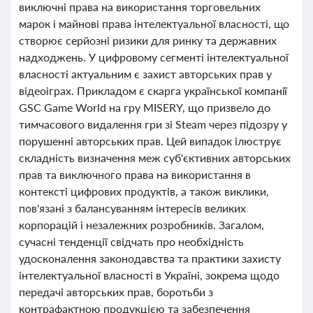
виключні права на використання торговельних
марок і майнові права інтелектуальної власності, що
створює серйозні ризики для ринку та державних
надходжень. У цифровому сегменті інтелектуальної
власності актуальним є захист авторських прав у
відеоіграх. Прикладом є скарга української компанії
GSC Game World на гру MISERY, що призвело до
тимчасового видалення гри зі Steam через підозру у
порушенні авторських прав. Цей випадок ілюструє
складність визначення меж суб'єктивних авторських
прав та виключного права на використання в
контексті цифрових продуктів, а також виклики,
пов'язані з балансуванням інтересів великих
корпорацій і незалежних розробників. Загалом,
сучасні тенденції свідчать про необхідність
удосконалення законодавства та практики захисту
інтелектуальної власності в Україні, зокрема щодо
передачі авторських прав, боротьби з
контрафактною продукцією та забезпечення