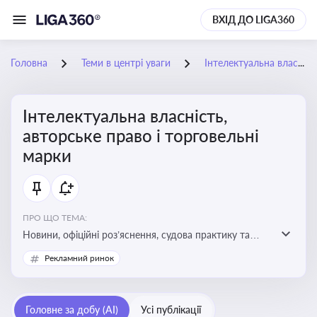
ВХІД ДО LIGA360
Головна
Теми в центрі уваги
Інтелектуальна власність, авторське право і торговельні марки
Інтелектуальна власність,
авторське право і торговельні
марки
ПРО ЩО ТЕМА:
Новини, офіційні роз’яснення, судова практику та
експертні матеріали, що стосуються авторського
Рекламний ринок
права, реєстрації та захисту торговельних марок,
боротьби з порушеннями прав інтелектуальної
власності, а також змін у законодавстві у цій сфері
Головне за добу (AI)
Усі публікації