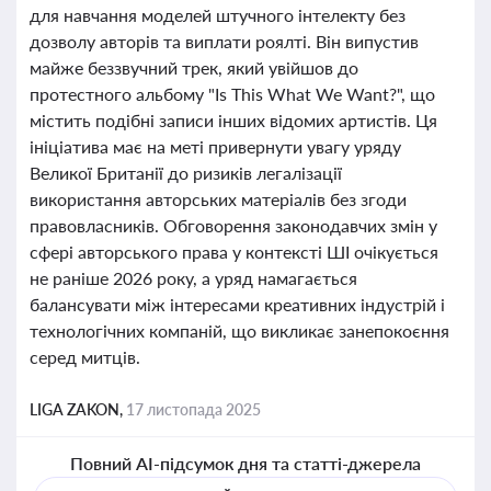
для навчання моделей штучного інтелекту без
дозволу авторів та виплати роялті. Він випустив
майже беззвучний трек, який увійшов до
протестного альбому "Is This What We Want?", що
містить подібні записи інших відомих артистів. Ця
ініціатива має на меті привернути увагу уряду
Великої Британії до ризиків легалізації
використання авторських матеріалів без згоди
правовласників. Обговорення законодавчих змін у
сфері авторського права у контексті ШІ очікується
не раніше 2026 року, а уряд намагається
балансувати між інтересами креативних індустрій і
технологічних компаній, що викликає занепокоєння
серед митців.
LIGA ZAKON,
17 листопада 2025
Повний AI-підсумок дня та статті-джерела