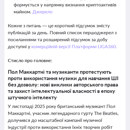
формується у напрямку визнання криптоактивів
майном.
Джерело
Кожне з питань — це короткий підсумок змісту
публікацій за день. Повний список першоджерел з
посиланнями та розширений підсумок за добу
доступні у
комерційній версії Платформи LIGA360.
Стисло про головне:
Пол Маккартні та музиканти протестують
проти використання музики для навчання ШІ
без дозволу: нові виклики авторського права
та захист інтелектуальної власності в епоху
штучного інтелекту
У листопаді 2025 року британський музикант Пол
Маккартні, учасник легендарного гурту The Beatles,
долучився до масштабної кампанії музичної
індустрії проти використання їхніх творчих робіт