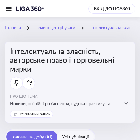
ВХІД ДО LIGA360
Головна
Теми в центрі уваги
Інтелектуальна власність, авторське право і торговельні марки
Інтелектуальна власність,
авторське право і торговельні
марки
ПРО ЩО ТЕМА:
Новини, офіційні роз’яснення, судова практику та
експертні матеріали, що стосуються авторського
Рекламний ринок
права, реєстрації та захисту торговельних марок,
боротьби з порушеннями прав інтелектуальної
власності, а також змін у законодавстві у цій сфері
Головне за добу (AI)
Усі публікації