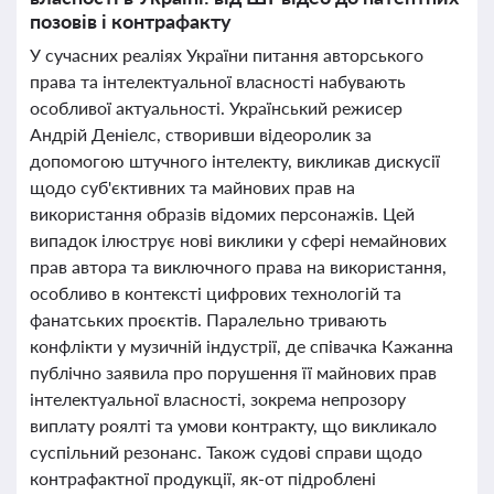
позовів і контрафакту
У сучасних реаліях України питання авторського
права та інтелектуальної власності набувають
особливої актуальності. Український режисер
Андрій Деніелс, створивши відеоролик за
допомогою штучного інтелекту, викликав дискусії
щодо суб'єктивних та майнових прав на
використання образів відомих персонажів. Цей
випадок ілюструє нові виклики у сфері немайнових
прав автора та виключного права на використання,
особливо в контексті цифрових технологій та
фанатських проєктів. Паралельно тривають
конфлікти у музичній індустрії, де співачка Кажанна
публічно заявила про порушення її майнових прав
інтелектуальної власності, зокрема непрозору
виплату роялті та умови контракту, що викликало
суспільний резонанс. Також судові справи щодо
контрафактної продукції, як-от підроблені