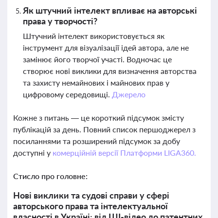
Як штучний інтелект впливає на авторські
права у творчості?
Штучний інтелект використовується як
інструмент для візуалізації ідей автора, але не
замінює його творчої участі. Водночас це
створює нові виклики для визначення авторства
та захисту немайнових і майнових прав у
цифровому середовищі.
Джерело
Кожне з питань — це короткий підсумок змісту
публікацій за день. Повний список першоджерел з
посиланнями та розширений підсумок за добу
доступні у
комерційній версії Платформи LIGA360.
Стисло про головне:
Нові виклики та судові справи у сфері
авторського права та інтелектуальної
власності в Україні: від ШІ-відео до патентних