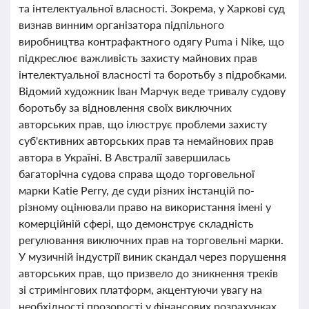
та інтелектуальної власності. Зокрема, у Харкові суд
визнав винним організатора підпільного
виробництва контрафактного одягу Puma і Nike, що
підкреслює важливість захисту майнових прав
інтелектуальної власності та боротьбу з підробками.
Відомий художник Іван Марчук веде тривалу судову
боротьбу за відновлення своїх виключних
авторських прав, що ілюструє проблеми захисту
суб'єктивних авторських прав та немайнових прав
автора в Україні. В Австралії завершилась
багаторічна судова справа щодо торговельної
марки Katie Perry, де суди різних інстанцій по-
різному оцінювали право на використання імені у
комерційній сфері, що демонструє складність
регулювання виключних прав на торговельні марки.
У музичній індустрії виник скандал через порушення
авторських прав, що призвело до зникнення треків
зі стримінгових платформ, акцентуючи увагу на
необхідності прозорості у фінансових розрахунках