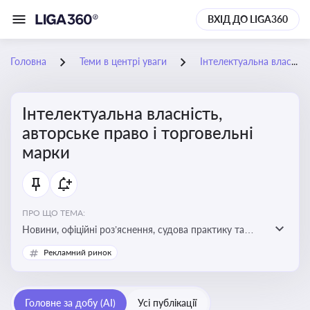
ВХІД ДО LIGA360
Головна
Теми в центрі уваги
Інтелектуальна власність, авторське право і торговельні марки
Інтелектуальна власність,
авторське право і торговельні
марки
ПРО ЩО ТЕМА:
Новини, офіційні роз’яснення, судова практику та
експертні матеріали, що стосуються авторського
Рекламний ринок
права, реєстрації та захисту торговельних марок,
боротьби з порушеннями прав інтелектуальної
власності, а також змін у законодавстві у цій сфері
Головне за добу (AI)
Усі публікації