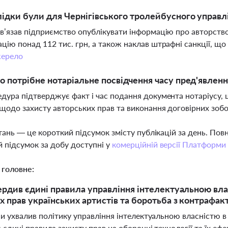
лідки були для Чернігівського тролейбусного управл
в’язав підприємство опублікувати інформацію про авторство
цію понад 112 тис. грн, а також наклав штрафні санкції, щ
ерело
о потрібне нотаріальне посвідчення часу пред'явлен
дура підтверджує факт і час подання документа нотаріусу,
щодо захисту авторських прав та виконання договірних зобо
тань — це короткий підсумок змісту публікацій за день. По
 підсумок за добу доступні у
комерційній версії Платформи
 головне:
ердив єдині правила управління інтелектуальною вл
х прав українських артистів та боротьба з контрафак
ни ухвалив політику управління інтелектуальною власністю
єдині правила захисту прав на оборонні технології та їх еф