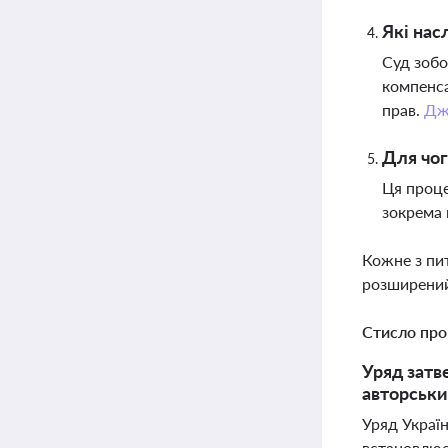
Які нас
Суд зобо
компенса
прав.
Дж
Для чог
Ця проце
зокрема 
Кожне з пи
розширений
Стисло про
Уряд затв
авторськи
Уряд Украї
встановлює 