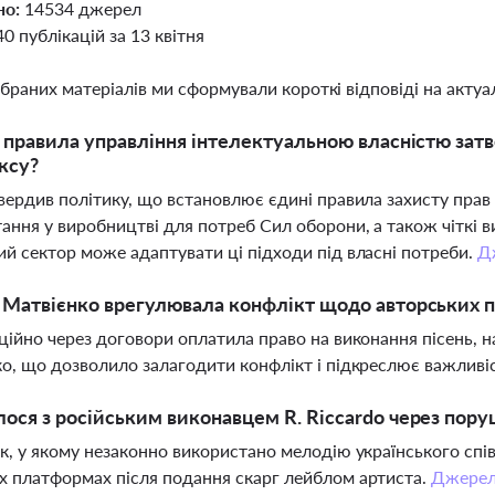
но:
14534 джерел
40 публікацій за 13 квітня
ібраних матеріалів ми сформували короткі відповіді на актуал
і правила управління інтелектуальною власністю за
ксу?
вердив політику, що встановлює єдині правила захисту прав н
ання у виробництві для потреб Сил оборони, а також чіткі 
й сектор може адаптувати ці підходи під власні потреби.
Д
 Матвієнко врегулювала конфлікт щодо авторських 
ційно через договори оплатила право на виконання пісень,
о, що дозволило залагодити конфлікт і підкреслює важливі
ося з російським виконавцем R. Riccardo через пору
к, у якому незаконно використано мелодію українського спі
 платформах після подання скарг лейблом артиста.
Джере