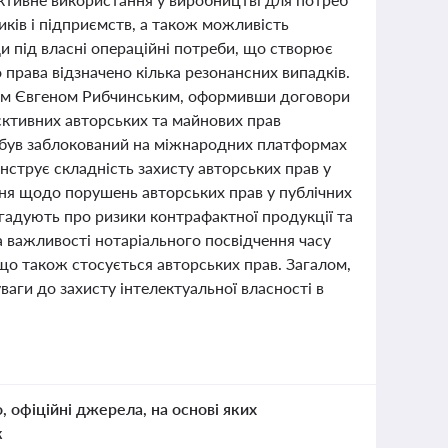
ків і підприємств, а також можливість
 під власні операційні потреби, що створює
 права відзначено кілька резонансних випадків.
ором Євгеном Рибчинським, оформивши договори
єктивних авторських та майнових прав
do був заблокований на міжнародних платформах
нструє складність захисту авторських прав у
ня щодо порушень авторських прав у публічних
агадують про ризики контрафактної продукції та
а важливості нотаріального посвідчення часу
 що також стосується авторських прав. Загалом,
уваги до захисту інтелектуальної власності в
о, офіційні джерела, на основі яких
к