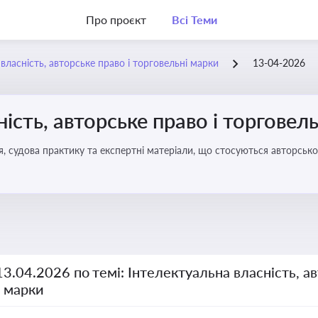
Про проєкт
Всі Теми
власність, авторське право і торговельні марки
13-04-2026
ість, авторське право і торговел
я, судова практику та експертні матеріали, що стосуються авторсько
ми прав інтелектуальної власності, а також змін у законодавстві у 
13.04.2026 по темі: Інтелектуальна власність, ав
і марки