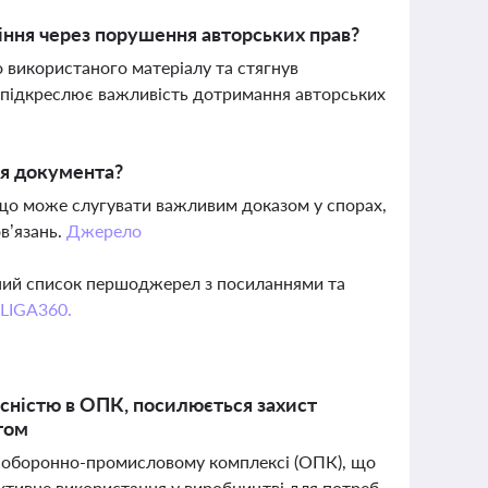
іння через порушення авторських прав?
 використаного матеріалу та стягнув
о підкреслює важливість дотримання авторських
ня документа?
 що може слугувати важливим доказом у спорах,
в’язань.
Джерело
вний список першоджерел з посиланнями та
 LIGA360.
асністю в ОПК, посилюється захист
том
 в оборонно-промисловому комплексі (ОПК), що
ективне використання у виробництві для потреб