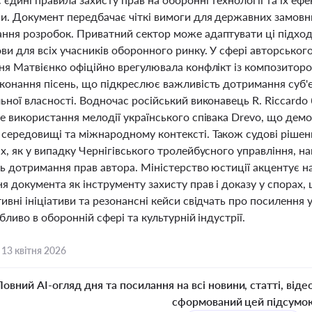
и. Документ передбачає чіткі вимоги для державних замовни
ння розробок. Приватний сектор може адаптувати ці підходи
ви для всіх учасників оборонного ринку. У сфері авторського
оня Матвієнко офіційно врегулювала конфлікт із композит
иконання пісень, що підкреслює важливість дотримання суб'
льної власності. Водночас російський виконавець R. Riccar
е використання мелодії українського співака Drevo, що демо
середовищі та міжнародному контексті. Також судові рішен
х, як у випадку Чернігівського тролейбусного управління, н
ь дотримання прав автора. Міністерство юстиції акцентує н
я документа як інструменту захисту прав і доказу у спорах,
ивні ініціативи та резонансні кейси свідчать про посилення 
обливо в оборонній сфері та культурній індустрії.
,
13 квітня 2026
Повний AI-огляд дня та посилання на всі новини, статті, віде
сформований цей підсумо