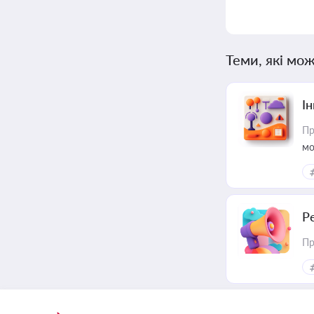
Теми, які мож
Ін
Пр
мо
Р
Пр