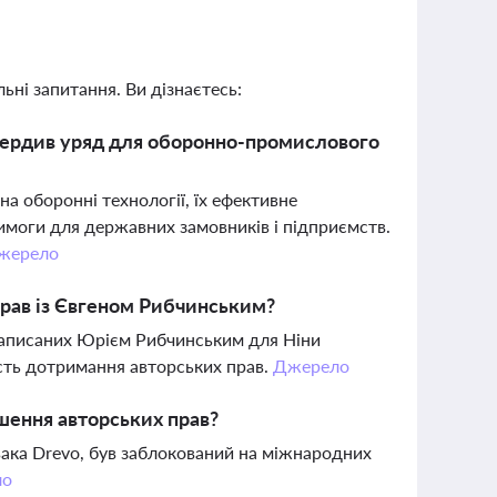
ьні запитання. Ви дізнаєтесь:
твердив уряд для оборонно-промислового
а оборонні технології, їх ефективне
вимоги для державних замовників і підприємств.
жерело
прав із Євгеном Рибчинським?
 написаних Юрієм Рибчинським для Ніни
сть дотримання авторських прав.
Джерело
шення авторських прав?
вака Drevo, був заблокований на міжнародних
ло