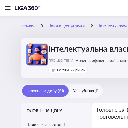
Головна
Теми в центрі уваги
Інтелектуальна 
Інтелектуальна власн
Новини, офіційні роз’ясненн
ПРО ЩО ТЕМА:
марок, боротьби з порушення
Рекламний ринок
Головне за добу (AI)
Усі публікації
Головне за 
ГОЛОВНЕ ЗА ДОБУ
торговельн
Головне за сьогодні