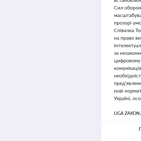
Сил оборон
масштабува
прозорі умо
Співачка Т
на право в
інтелектуа
за незаконн
цифровому 
комунікація
необхідніст
пред'явленн
нові нормат
Україні, ос
LIGA ZAKON