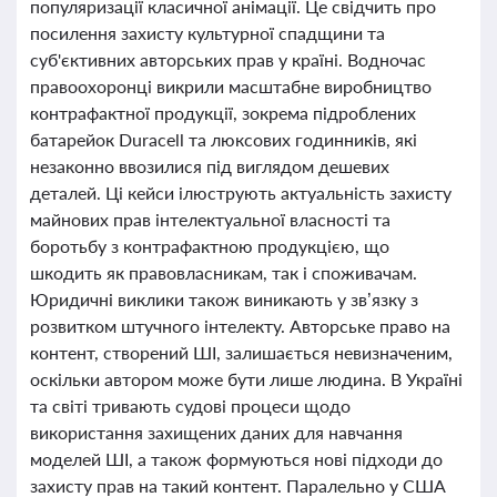
популяризації класичної анімації. Це свідчить про
посилення захисту культурної спадщини та
суб'єктивних авторських прав у країні. Водночас
правоохоронці викрили масштабне виробництво
контрафактної продукції, зокрема підроблених
батарейок Duracell та люксових годинників, які
незаконно ввозилися під виглядом дешевих
деталей. Ці кейси ілюструють актуальність захисту
майнових прав інтелектуальної власності та
боротьбу з контрафактною продукцією, що
шкодить як правовласникам, так і споживачам.
Юридичні виклики також виникають у зв’язку з
розвитком штучного інтелекту. Авторське право на
контент, створений ШІ, залишається невизначеним,
оскільки автором може бути лише людина. В Україні
та світі тривають судові процеси щодо
використання захищених даних для навчання
моделей ШІ, а також формуються нові підходи до
захисту прав на такий контент. Паралельно у США