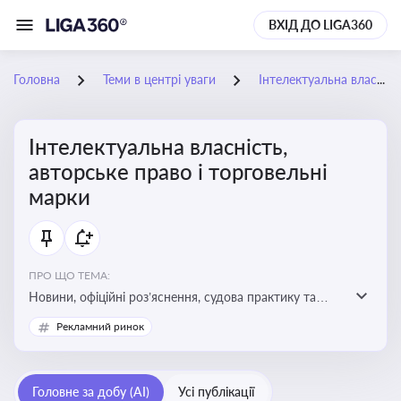
ВХІД ДО LIGA360
Головна
Теми в центрі уваги
Інтелектуальна власність, авторське право і торговельні марки
Інтелектуальна власність,
авторське право і торговельні
марки
ПРО ЩО ТЕМА:
Новини, офіційні роз’яснення, судова практику та
експертні матеріали, що стосуються авторського
Рекламний ринок
права, реєстрації та захисту торговельних марок,
боротьби з порушеннями прав інтелектуальної
власності, а також змін у законодавстві у цій сфері
Головне за добу (AI)
Усі публікації