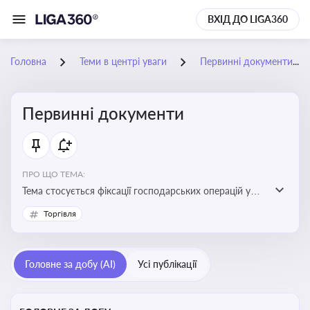
ВХІД ДО LIGA360
Головна
Теми в центрі уваги
Первинні документи
Первинні документи
ПРО ЩО ТЕМА:
Тема стосується фіксації господарських операцій у
бухгалтерському обліку та є основою для
Торгівля
податкового обліку
Головне за добу (AI)
Усі публікації