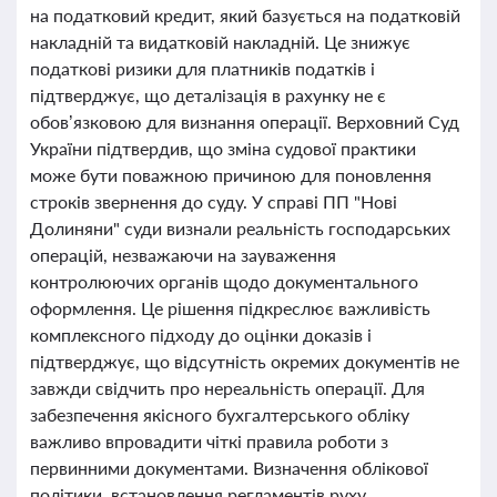
на податковий кредит, який базується на податковій
накладній та видатковій накладній. Це знижує
податкові ризики для платників податків і
підтверджує, що деталізація в рахунку не є
обов’язковою для визнання операції. Верховний Суд
України підтвердив, що зміна судової практики
може бути поважною причиною для поновлення
строків звернення до суду. У справі ПП "Нові
Долиняни" суди визнали реальність господарських
операцій, незважаючи на зауваження
контролюючих органів щодо документального
оформлення. Це рішення підкреслює важливість
комплексного підходу до оцінки доказів і
підтверджує, що відсутність окремих документів не
завжди свідчить про нереальність операції. Для
забезпечення якісного бухгалтерського обліку
важливо впровадити чіткі правила роботи з
первинними документами. Визначення облікової
політики, встановлення регламентів руху