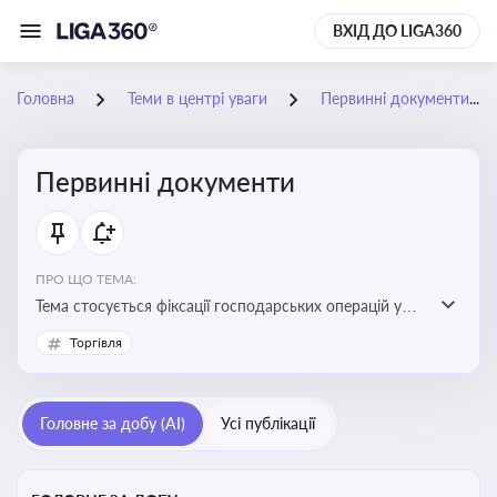
ВХІД ДО LIGA360
Головна
Теми в центрі уваги
Первинні документи
Первинні документи
ПРО ЩО ТЕМА:
Тема стосується фіксації господарських операцій у
бухгалтерському обліку та є основою для
Торгівля
податкового обліку
Головне за добу (AI)
Усі публікації