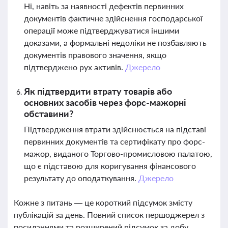
Ні, навіть за наявності дефектів первинних
документів фактичне здійснення господарської
операції може підтверджуватися іншими
доказами, а формальні недоліки не позбавляють
документів правового значення, якщо
підтверджено рух активів.
Джерело
Як підтвердити втрату товарів або
основних засобів через форс-мажорні
обставини?
Підтвердження втрати здійснюється на підставі
первинних документів та сертифікату про форс-
мажор, виданого Торгово-промисловою палатою,
що є підставою для коригування фінансового
результату до оподаткування.
Джерело
Кожне з питань — це короткий підсумок змісту
публікацій за день. Повний список першоджерел з
посиланнями та розширений підсумок за добу