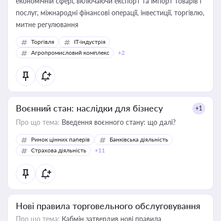
економічній сфері, включаючи експорт та імпорт товарів і
послуг, міжнародні фінансові операції, інвестиції, торгівлю,
митне регулювання
Торгівля
IT-індустрія
Агропромисловий комплекс
+2
Воєнний стан: наслідки для бізнесу
+1
Про що тема:
Введення воєнного стану: що далі?
Ринок цінних паперів
Банківська діяльність
Страхова діяльність
+11
Нові правила торговельного обслуговування
Про що тема:
Кабмін затвердив нові правила