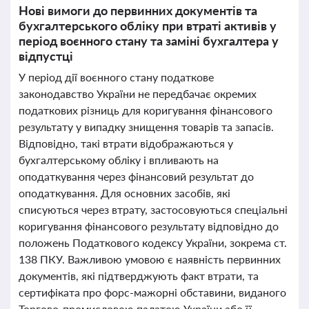
Нові вимоги до первинних документів та
бухгалтерського обліку при втраті активів у
період воєнного стану та заміні бухгалтера у
відпустці
У період дії воєнного стану податкове
законодавство України не передбачає окремих
податкових різниць для коригування фінансового
результату у випадку знищення товарів та запасів.
Відповідно, такі втрати відображаються у
бухгалтерському обліку і впливають на
оподаткування через фінансовий результат до
оподаткування. Для основних засобів, які
списуються через втрату, застосовуються спеціальні
коригування фінансового результату відповідно до
положень Податкового кодексу України, зокрема ст.
138 ПКУ. Важливою умовою є наявність первинних
документів, які підтверджують факт втрати, та
сертифіката про форс-мажорні обставини, виданого
Торгово-промисловою палатою України або її