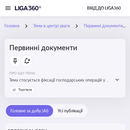
ВХІД ДО LIGA360
Головна
Теми в центрі уваги
Первинні документи
Первинні документи
ПРО ЩО ТЕМА:
Тема стосується фіксації господарських операцій у
бухгалтерському обліку та є основою для
Торгівля
податкового обліку
Головне за добу (AI)
Усі публікації