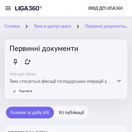
ВХІД ДО LIGA360
Головна
Теми в центрі уваги
Первинні документи
Первинні документи
ПРО ЩО ТЕМА:
Тема стосується фіксації господарських операцій у
бухгалтерському обліку та є основою для
Торгівля
податкового обліку
Головне за добу (AI)
Усі публікації