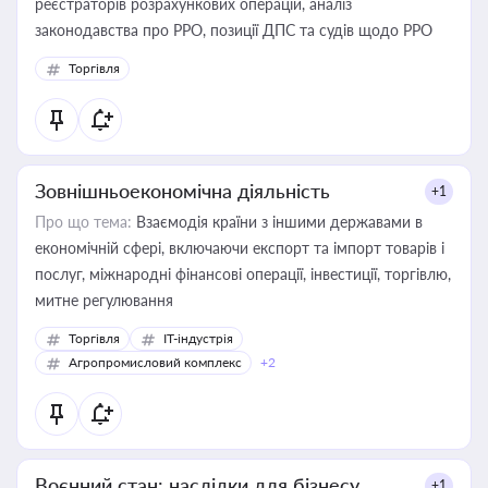
реєстраторів розрахункових операцій, аналіз
законодавства про РРО, позиції ДПС та судів щодо РРО
Торгівля
Зовнішньоекономічна діяльність
+1
Про що тема:
Взаємодія країни з іншими державами в
економічній сфері, включаючи експорт та імпорт товарів і
послуг, міжнародні фінансові операції, інвестиції, торгівлю,
митне регулювання
Торгівля
IT-індустрія
Агропромисловий комплекс
+2
Воєнний стан: наслідки для бізнесу
+1