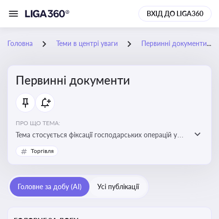
ВХІД ДО LIGA360
Головна
Теми в центрі уваги
Первинні документи
Первинні документи
ПРО ЩО ТЕМА:
Тема стосується фіксації господарських операцій у
бухгалтерському обліку та є основою для
Торгівля
податкового обліку
Головне за добу (AI)
Усі публікації