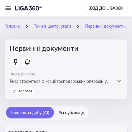
ВХІД ДО LIGA360
Головна
Теми в центрі уваги
Первинні документи
Первинні документи
ПРО ЩО ТЕМА:
Тема стосується фіксації господарських операцій у
бухгалтерському обліку та є основою для
Торгівля
податкового обліку
Головне за добу (AI)
Усі публікації