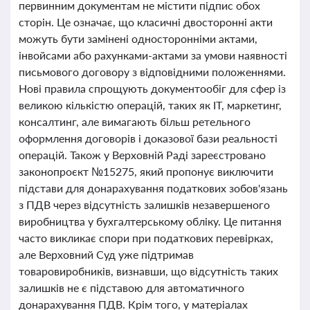
первинним документам не містити підпис обох
сторін. Це означає, що класичні двосторонні акти
можуть бути замінені односторонніми актами,
інвойсами або рахунками-актами за умови наявності
письмового договору з відповідними положеннями.
Нові правила спрощують документообіг для сфер із
великою кількістю операцій, таких як IT, маркетинг,
консалтинг, але вимагають більш ретельного
оформлення договорів і доказової бази реальності
операцій. Також у Верховній Раді зареєстровано
законопроєкт №15275, який пропонує виключити
підстави для донарахування податкових зобов'язань
з ПДВ через відсутність залишків незавершеного
виробництва у бухгалтерському обліку. Це питання
часто викликає спори при податкових перевірках,
але Верховний Суд уже підтримав
товаровиробників, визнавши, що відсутність таких
залишків не є підставою для автоматичного
донарахування ПДВ. Крім того, у матеріалах