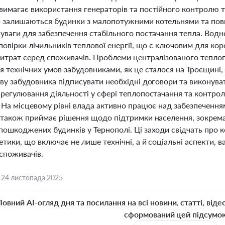
вимагає використання генераторів та постійного контролю 
 залишаються будинки з малопотужними котельнями та повн
 уваги для забезпечення стабільного постачання тепла. Водн
повірки лічильників теплової енергії, що є ключовим для ко
витрат серед споживачів. Проблеми централізованого тепло
я технічних умов забудовниками, як це сталося на Троєщині
ову забудовника підписувати необхідні договори та виконув
 регулювання діяльності у сфері теплопостачання та контрол
. На місцевому рівні влада активно працює над забезпеченн
а також приймає рішення щодо підтримки населення, зокрем
пошкоджених будинків у Тернополі. Ці заходи свідчать про 
тики, що включає не лише технічні, а й соціальні аспекти, в
 споживачів.
,
24 листопада 2025
Повний AI-огляд дня та посилання на всі новини, статті, віде
сформований цей підсумо