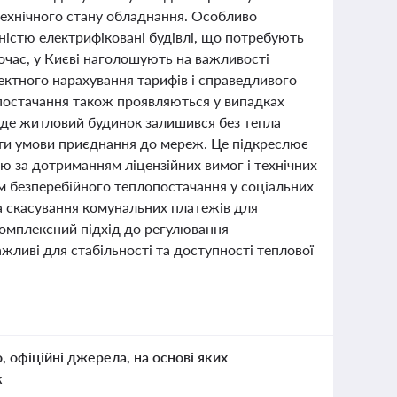
технічного стану обладнання. Особливо
істю електрифіковані будівлі, що потребують
очас, у Києві наголошують на важливості
ректного нарахування тарифів і справедливого
постачання також проявляються у випадках
, де житловий будинок залишився без тепла
ати умови приєднання до мереж. Це підкреслює
ю за дотриманням ліцензійних вимог і технічних
ям безперебійного теплопостачання у соціальних
а скасування комунальних платежів для
комплексний підхід до регулювання
ажливі для стабільності та доступності теплової
о, офіційні джерела, на основі яких
к