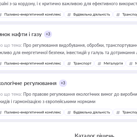
раїні з-за кордону, і є критично важливою для ефективного використ
фраструктурних проєктів
Паливно-енергетичний комплекс
Будівельна діяльність
Транспо
нок нафти і газу
+3
о що тема:
Про регулювання видобування, обробки, транспортування
жливо для енергетичної безпеки, інвестицій у галузь та дотримання 
Паливно-енергетичний комплекс
Транспорт
Металургія
кологічне регулювання
+3
о що тема:
Про правове регулювання екологічних вимог до виробни
кидів і гармонізацією з європейськими нормами
Паливно-енергетичний комплекс
Будівельна діяльність
Транспо
Каталог рішень