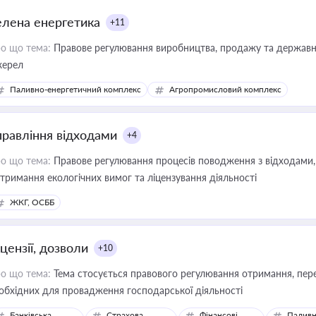
елена енергетика
+11
о що тема:
Правове регулювання виробництва, продажу та державної
ерел
Паливно-енергетичний комплекс
Агропромисловий комплекс
правління відходами
+4
о що тема:
Правове регулювання процесів поводження з відходами, 
тримання екологічних вимог та ліцензування діяльності
ЖКГ, ОСББ
цензії, дозволи
+10
о що тема:
Тема стосується правового регулювання отримання, пере
обхідних для провадження господарської діяльності
Банківська
Страхова
Фінансові
Паливн