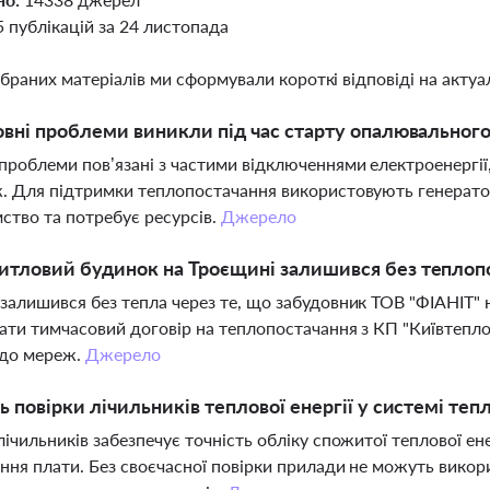
5 публікацій за 24 листопада
ібраних матеріалів ми сформували короткі відповіді на актуал
овні проблеми виникли під час старту опалювального
проблеми пов’язані з частими відключеннями електроенергі
. Для підтримки теплопостачання використовують генерато
ство та потребує ресурсів.
Джерело
тловий будинок на Троєщині залишився без теплоп
залишився без тепла через те, що забудовник ТОВ "ФІАНІТ" н
ати тимчасовий договір на теплопостачання з КП "Київтеп
 до мереж.
Джерело
ь повірки лічильників теплової енергії у системі те
лічильників забезпечує точність обліку спожитої теплової е
ння плати. Без своєчасної повірки прилади не можуть вико