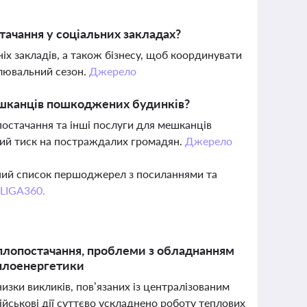
тачання у соціальних закладах?
іх закладів, а також бізнесу, щоб координувати
алювальний сезон.
Джерело
мешканців пошкоджених будинків?
постачання та інші послуги для мешканців
вий тиск на постраждалих громадян.
Джерело
вний список першоджерел з посиланнями та
 LIGA360.
плопостачання, проблеми з обладнанням
еплоенергетики
изки викликів, пов’язаних із централізованим
ійськові дії суттєво ускладнено роботу теплових