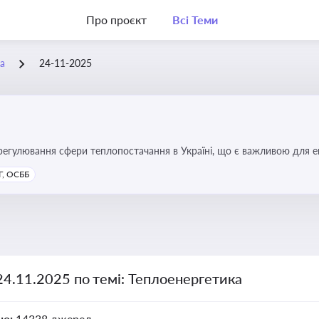
Про проєкт
Всі Теми
а
24-11-2025
регулювання сфери теплопостачання в Україні, що є важливою для е
имог у сфері комунальних послуг
, ОСББ
24.11.2025 по темі: Теплоенергетика
но:
14338 джерел