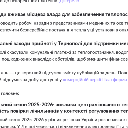
и до некоректних платежів.
Джерело
оди вживає місцева влада для забезпечення теплопос
оводить робочі наради з представниками медичних та освітн
абезпечити безперебійне постачання тепла у ці установи в оп
іальні заходи прийняті у Тернополі для підтримки 
олі скасували комунальні платежі за теплопостачання, водо
, пошкоджених внаслідок обстрілів, щоб зменшити фінансо
тань — це короткий підсумок змісту публікацій за день. По
 підсумок за добу доступні у
комерційній версії Платформи
 головне:
ний сезон 2025-2026: виклики централізованого те
ість повірки лічильників у контексті регулювання т
й сезон 2025-2026 у різних регіонах України розпочався з н
анням. У Дніпрі через часті відключення електроенергії та в