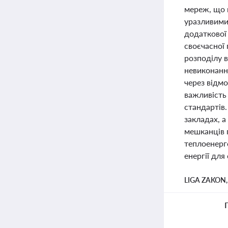
мереж, що 
уразливими
додаткової
своєчасної 
розподілу 
невиконанн
через відм
важливість
стандартів
закладах, 
мешканців 
теплоенерге
енергії для
LIGA ZAKON