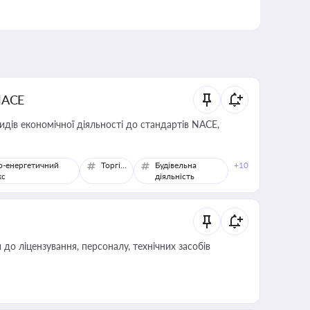
NACE
идів економічної діяльності до стандартів NACE,
о-енергетичний
Торгівля
Будівельна
+10
кс
діяльність
о ліцензування, персоналу, технічних засобів