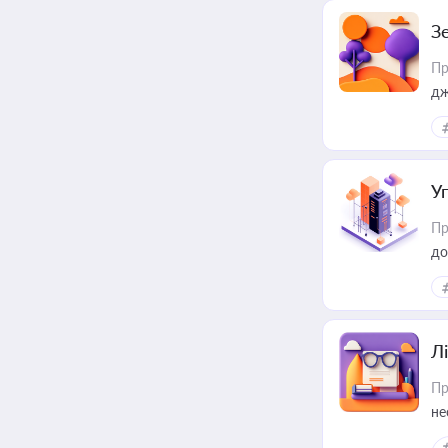
З
Пр
дж
У
Пр
до
Лі
Пр
не