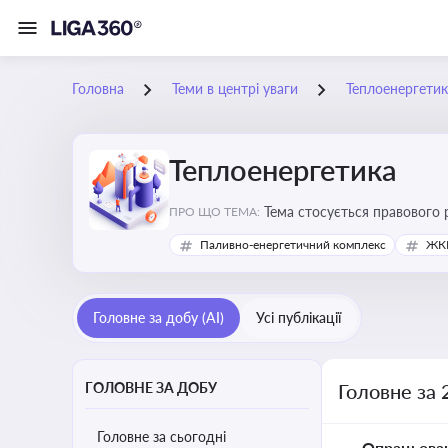
Головна
Теми в центрі уваги
Теплоенергетик
Теплоенергетика
Тема стосується правового 
ПРО ЩО ТЕМА:
дотримання законодавчих в
Паливно-енергетичний комплекс
ЖКГ
Головне за добу (AI)
Усі публікації
ГОЛОВНЕ ЗА ДОБУ
Головне за 
Головне за сьогодні
Опрацьова