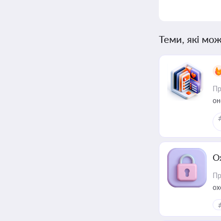
Теми, які мож
Пр
он
О
Пр
ох