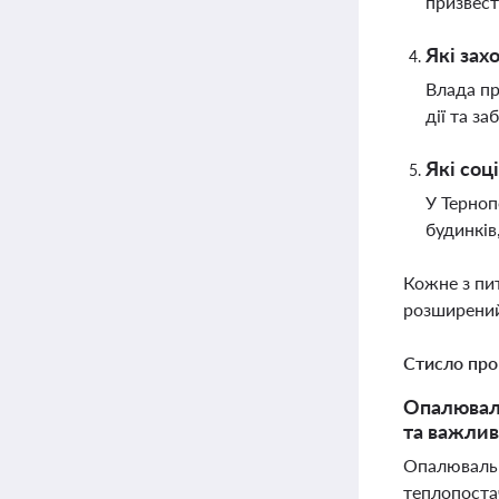
призвест
Які зах
Влада пр
дії та з
Які соц
У Терноп
будинків
Кожне з пи
розширений
Стисло про
Опалюваль
та важлив
Опалювальни
теплопостач