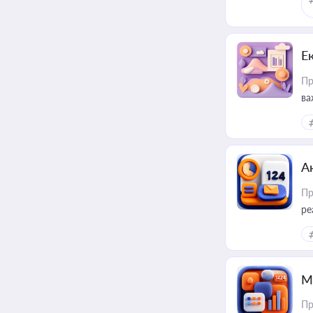
Е
Пр
ва
за
А
Пр
ре
М
Пр