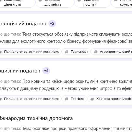
діяльність
діяльність
послуги
компле
кологічний податок
+2
о що тема:
Тема стосується обов’язку підприємств сплачувати еколо
жлива для екологічного контролю бізнесу, формування фінансової 
конодавства
Паливно-енергетичний комплекс
Транспорт
Агропромисловий 
кцизний податок
+6
о що тема:
Про новини та кейси щодо акцизу, які є критично важли
алізують підакцизну продукцію, з метою уникнення штрафів та ефек
Паливно-енергетичний комплекс
Торгівля
Харчова промисловіс
іжнародна технічна допомога
о що тема:
Тема охоплює процеси правового оформлення, адміністр