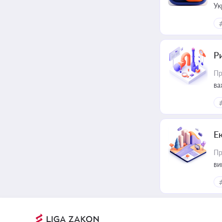
Ук
ін
Ри
Пр
ва
Е
Пр
ви