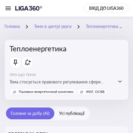
ВХІД ДО LIGA360
Головна
Теми в центрі уваги
Теплоенергетика
Теплоенергетика
ПРО ЩО ТЕМА:
Тема стосується правового регулювання сфери
теплопостачання в Україні, що є важливою для
Паливно-енергетичний комплекс
ЖКГ, ОСББ
енергетичної безпеки, економіки підприємств та
дотримання законодавчих вимог у сфері
комунальних послуг
Головне за добу (AI)
Усі публікації