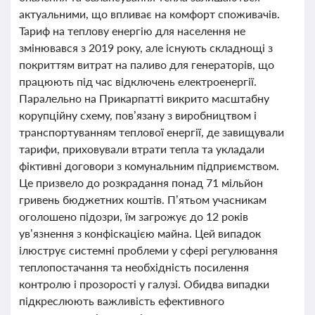
актуальними, що впливає на комфорт споживачів.
Тариф на теплову енергію для населення не
змінювався з 2019 року, але існують складнощі з
покриттям витрат на паливо для генераторів, що
працюють під час відключень електроенергії.
Паралельно на Прикарпатті викрито масштабну
корупційну схему, пов’язану з виробництвом і
транспортуванням теплової енергії, де завищували
тарифи, приховували втрати тепла та укладали
фіктивні договори з комунальним підприємством.
Це призвело до розкрадання понад 71 мільйон
гривень бюджетних коштів. П’ятьом учасникам
оголошено підозри, їм загрожує до 12 років
ув’язнення з конфіскацією майна. Цей випадок
ілюструє системні проблеми у сфері регулювання
теплопостачання та необхідність посилення
контролю і прозорості у галузі. Обидва випадки
підкреслюють важливість ефективного