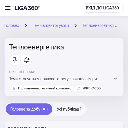
ВХІД ДО LIGA360
Головна
Теми в центрі уваги
Теплоенергетика
Теплоенергетика
ПРО ЩО ТЕМА:
Тема стосується правового регулювання сфери
теплопостачання в Україні, що є важливою для
Паливно-енергетичний комплекс
ЖКГ, ОСББ
енергетичної безпеки, економіки підприємств та
дотримання законодавчих вимог у сфері
комунальних послуг
Головне за добу (AI)
Усі публікації