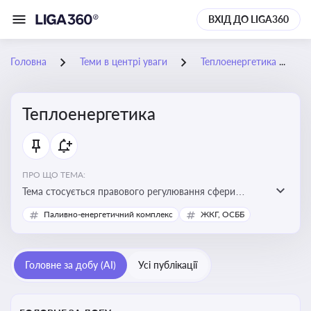
ВХІД ДО LIGA360
Головна
Теми в центрі уваги
Теплоенергетика
Теплоенергетика
ПРО ЩО ТЕМА:
Тема стосується правового регулювання сфери
теплопостачання в Україні, що є важливою для
Паливно-енергетичний комплекс
ЖКГ, ОСББ
енергетичної безпеки, економіки підприємств та
дотримання законодавчих вимог у сфері
комунальних послуг
Головне за добу (AI)
Усі публікації