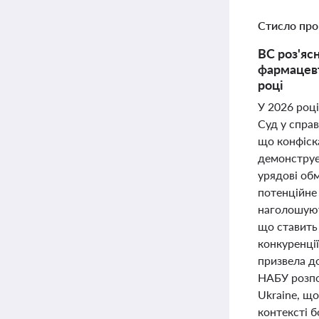
Стисло про
ВС роз'яс
фармацевт
році
У 2026 роц
Суд у справ
що конфіск
демонструє 
урядові об
потенційне
наголошують
що ставить
конкуренції
призвела д
НАБУ розпо
Ukraine, що
контексті 