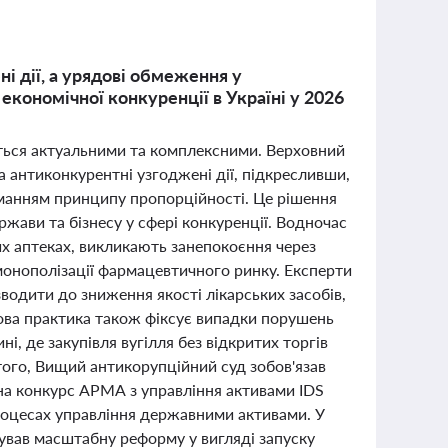
і дії, а урядові обмеження у
кономічної конкуренції в Україні у 2026
ються актуальними та комплексними. Верховний
а антиконкурентні узгоджені дії, підкресливши,
иманням принципу пропорційності. Це рішення
жави та бізнесу у сфері конкуренції. Водночас
их аптеках, викликають занепокоєння через
монополізації фармацевтичного ринку. Експерти
водити до зниження якості лікарських засобів,
дова практика також фіксує випадки порушень
ні, де закупівля вугілля без відкритих торгів
того, Вищий антикорупційний суд зобов'язав
а конкурс АРМА з управління активами IDS
процесах управління державними активами. У
ував масштабну реформу у вигляді запуску