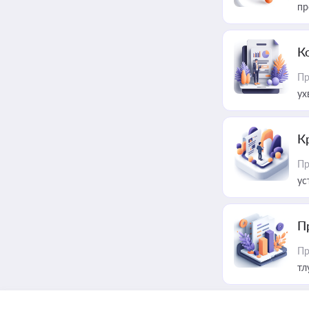
пр
К
Пр
ух
К
Пр
ус
П
Пр
тл