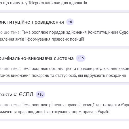
о що пишуть у Telegram каналах для адвокатів
онституційне провадження
+6
о що тема:
Тема охоплює порядок здійснення Конституційним Судом
валення актів і формування правових позицій
римінально-виконавча система
+16
о що тема:
Тема охоплює організацію та правове регулювання викона
танов виконання покарань та статус осіб, які відбувають покарання
рактика ЄСПЛ
+18
о що тема:
Тема охоплює рішення, правові позиції та стандарти Євр
умачення прав людини і застосування норм права в Україні