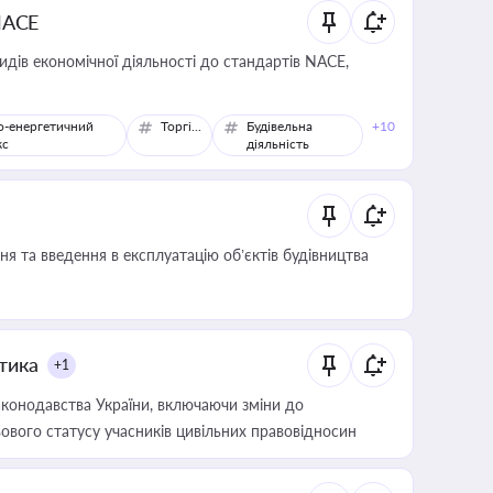
NACE
идів економічної діяльності до стандартів NACE,
о-енергетичний
Торгівля
Будівельна
+10
кс
діяльність
я та введення в експлуатацію об’єктів будівництва
итика
+1
конодавства України, включаючи зміни до
ового статусу учасників цивільних правовідносин