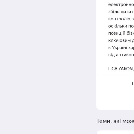
електронно
збільшити 
контролю з 
оскільки п
позицій біз
ключовим дл
в Україні х
від антикон
LIGA ZAKON
Теми, які мож