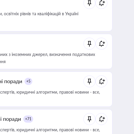
світніх рівнів та кваліфікацій в Україні
аних з іноземних джерел, визначення податкових
ння
ні поради
+5
пертів, юридичні алгоритми, правові новини - все,
ні поради
+71
пертів, юридичні алгоритми, правові новини - все,