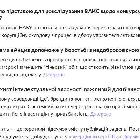
о підставою для розслідування ВАКС щодо конкурсу
?
ов'язав НАБУ розпочати розслідування через ознаки спотво
корупційну складову в процесі відбору управителя активами
ема еАкциз допоможе у боротьбі з недобросовісною
еАкциз забезпечить прозорість ланцюжка постачання алко
 марок і зменшить "тіньовий" обіг, що створить рівні умови 
ення до бюджету.
Джерело
хист інтелектуальної власності важливий для бізнес
ому середовищі ідеї, бренди та контент легко копіюються, 
сових втрат. Системний захист через реєстрацію прав і моніт
щити його інвестиційну привабливість.
Джерело
тань — це короткий підсумок змісту публікацій за день. По
 підсумок за добу доступні у
комерційній версії Платформи