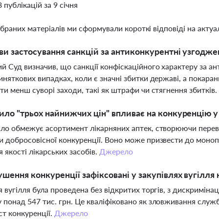
8 публікацій за 9 січня
ібраних матеріалів ми сформували короткі відповіді на актуал
ви застосування санкцій за антиконкурентні узгоджен
й Суд визначив, що санкції конфіскаційного характеру за ан
иняткових випадках, коли є значні збитки державі, а покар
ти менш суворі заходи, такі як штрафи чи стягнення збитків
ило "трьох найнижчих цін" впливає на конкуренцію у
ло обмежує асортимент лікарняних аптек, створюючи перев
 добросовісної конкуренції. Воно може призвести до монопо
 якості лікарських засобів.
Джерело
ушення конкуренції зафіксовані у закупівлях вугілля
я вугілля була проведена без відкритих торгів, з дискримін
понад 547 тис. грн. Це кваліфіковано як зловживання слу
ст конкуренції.
Джерело