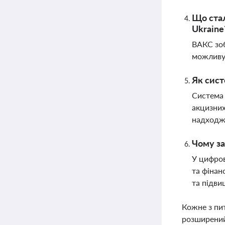
Що стал
Ukraine
ВАКС зоб
можливу 
Як сист
Система 
акцизних
надходж
Чому за
У цифров
та фінан
та підви
Кожне з пи
розширений