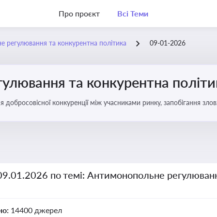
Про проєкт
Всі Теми
 регулювання та конкурентна політика
09-01-2026
улювання та конкурентна політи
ня добросовісної конкуренції між учасниками ринку, запобігання з
забезпечення рівних умов для суб’єктів господарювання
09.01.2026 по темі: Антимонопольне регулюван
но:
14400 джерел