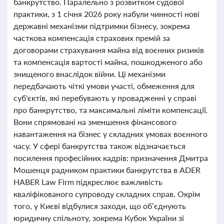
банкрутство. Паралельно з розвитком судової
практики, з 1 січня 2026 року набули чинності нові
державні механізми підтримки бізнесу, зокрема
часткова компенсація страхових премій за
договорами страхування майна від воєнних ризиків
та компенсація вартості майна, пошкодженого або
знищеного внаслідок війни. Ці механізми
передбачають чіткі умови участі, обмеження для
суб'єктів, які перебувають у провадженні у справі
про банкрутство, та максимальні ліміти компенсації.
Вони спрямовані на зменшення фінансового
навантаження на бізнес у складних умовах воєнного
часу. У сфері банкрутства також відзначається
посилення професійних кадрів: призначення Дмитра
Мошенця радником практики банкрутства в ADER
HABER Law Firm підкреслює важливість
кваліфікованого супроводу складних справ. Окрім
того, у Києві відбулися заходи, що об’єднують
юридичну спільноту, зокрема Кубок України зі