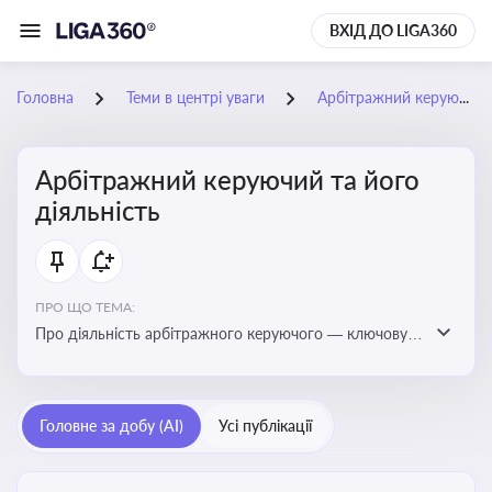
ВХІД ДО LIGA360
Головна
Теми в центрі уваги
Арбітражний керуючий та його діяльність
Арбітражний керуючий та його
діяльність
ПРО ЩО ТЕМА:
Про діяльність арбітражного керуючого — ключову
фігуру у процедурах банкрутства, яка виконує функції
управління майном боржника, санації або ліквідації
Головне за добу (AI)
Усі публікації