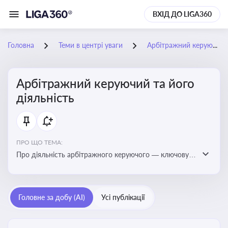
ВХІД ДО LIGA360
Головна
Теми в центрі уваги
Арбітражний керуючий та його діяльність
Арбітражний керуючий та його
діяльність
ПРО ЩО ТЕМА:
Про діяльність арбітражного керуючого — ключову
фігуру у процедурах банкрутства, яка виконує функції
управління майном боржника, санації або ліквідації
Головне за добу (AI)
Усі публікації