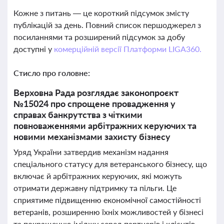
Кожне з питань — це короткий підсумок змісту
публікацій за день. Повний список першоджерел з
посиланнями та розширений підсумок за добу
доступні у
комерційній версії Платформи LIGA360.
Стисло про головне:
Верховна Рада розглядає законопроєкт
№15024 про спрощене провадження у
справах банкрутства з чіткими
повноваженнями арбітражних керуючих та
новими механізмами захисту бізнесу
Уряд України затвердив механізм надання
спеціального статусу для ветеранського бізнесу, що
включає й арбітражних керуючих, які можуть
отримати державну підтримку та пільги. Це
сприятиме підвищенню економічної самостійності
ветеранів, розширенню їхніх можливостей у бізнесі
та покращенню іміджу серед партнерів і клієнтів.