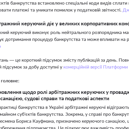
єктів банкрутства встановлено спеціальні коди видів сплат
ати платежі та уникати помилок у податковій звітності.
Дж
тражний керуючий діє у великих корпоративних конф
ний керуючий виконує роль нейтрального розпорядника май
ує дотримання процедур банкрутства та може впливати на р
о
тань — це короткий підсумок змісту публікацій за день. По
 підсумок за добу доступні у
комерційній версії Платформи
 головне:
новлення щодо ролі арбітражних керуючих у провад
санацією, судові справи та податкові аспекти
практиці банкрутства в Україні арбітражні керуючі відіграю
майном суб'єктів банкрутства. Зокрема, у справі про банкрут
знесмена Бориса Кауфмана, призначено керуючого санацією, 
я збереження підприємства. Це підкреслює важливість профе