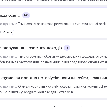
ища освіта
+45
о що тема:
Тема охоплює правове регулювання системи вищої освіти, о
Освіта
екларування іноземних доходів
+6
о що тема:
Тема стосується обов’язку декларування доходів, отрим
бов’язань та застосування правил уникнення подвійного оподаткува
elegram канали для нотаріусів: новини, кейси, практич
о що тема:
Огляди нормативних змін, судова практика, коментарі екс
о що пишуть у Telegram каналах для нотаріусів