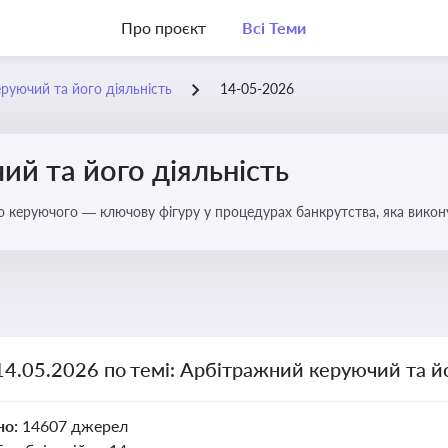
Про проєкт
Всі Теми
руючий та його діяльність
14-05-2026
й та його діяльність
о керуючого — ключову фігуру у процедурах банкрутства, яка викону
14.05.2026 по темі: Арбітражний керуючий та йо
но:
14607 джерел