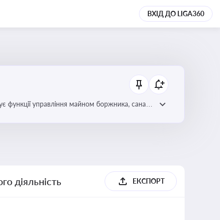
ВХІД ДО LIGA360
є функції управління майном боржника, санації
го діяльність
ЕКСПОРТ