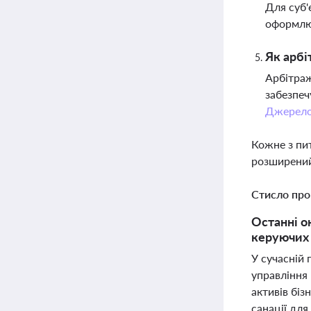
Для суб'
оформлюв
Як арбі
Арбітраж
забезпеч
Джерел
Кожне з пи
розширений
Стисло про
Останні о
керуючих 
У сучасній 
управління 
активів бі
санації дл