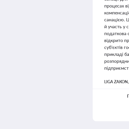
процесах в
компенсаціє
санацією. 
й участь у
податкова с
відкрито п
суб'єктів 
прикладі б
розпорядни
підприємст
LIGA ZAKON