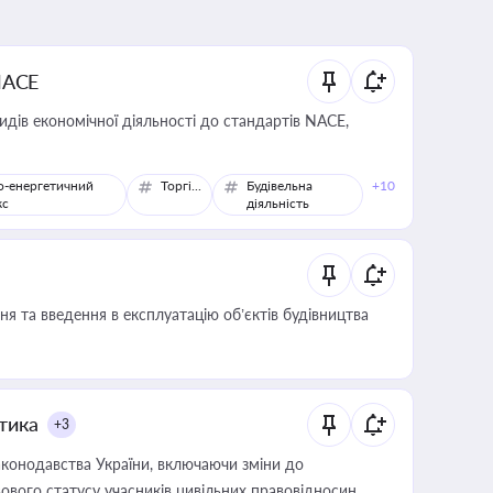
NACE
идів економічної діяльності до стандартів NACE,
о-енергетичний
Торгівля
Будівельна
+10
кс
діяльність
я та введення в експлуатацію об’єктів будівництва
итика
+3
конодавства України, включаючи зміни до
ового статусу учасників цивільних правовідносин