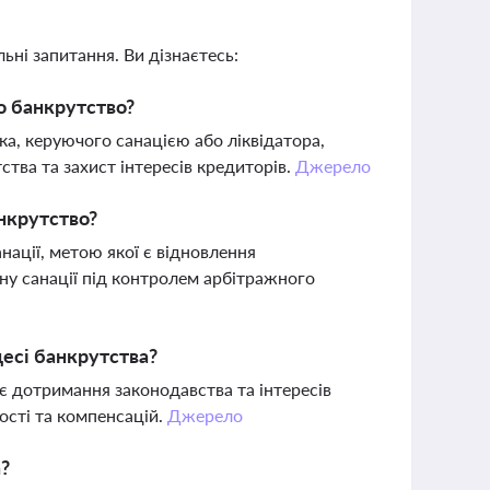
ьні запитання. Ви дізнаєтесь:
о банкрутство?
, керуючого санацією або ліквідатора,
тва та захист інтересів кредиторів.
Джерело
нкрутство?
ації, метою якої є відновлення
ну санації під контролем арбітражного
есі банкрутства?
 дотримання законодавства та інтересів
ості та компенсацій.
Джерело
а?