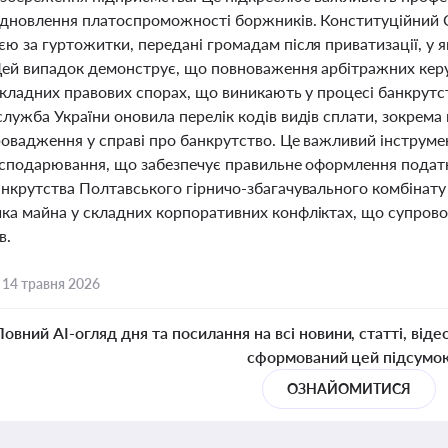
ідновлення платоспроможності боржників. Конституційний Су
ю за гуртожитки, передані громадам після приватизації, у 
Цей випадок демонструє, що повноваження арбітражних кер
 складних правових спорах, що виникають у процесі банкрут
лужба України оновила перелік кодів видів сплати, зокрема
ровадження у справі про банкрутство. Це важливий інструме
господарювання, що забезпечує правильне оформлення податко
анкрутства Полтавського гірничо-збагачувального комбінату
ка майна у складних корпоративних конфліктах, що супров
в.
,
14 травня 2026
Повний AI-огляд дня та посилання на всі новини, статті, віде
сформований цей підсумо
ОЗНАЙОМИТИСЯ