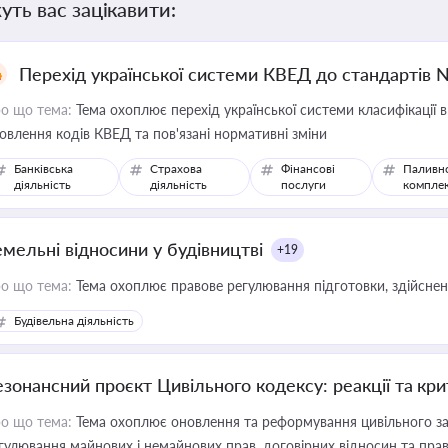
уть вас зацікавити:
Перехід української системи КВЕД до стандартів 
о що тема:
Тема охоплює перехід української системи класифікації в
овлення кодів КВЕД та пов'язані нормативні зміни
Банківська
Страхова
Фінансові
Паливн
діяльність
діяльність
послуги
компле
емельні відносини у будівництві
+19
о що тема:
Тема охоплює правове регулювання підготовки, здійсненн
Будівельна діяльність
езонансний проєкт Цивільного кодексу: реакції та кр
о що тема:
Тема охоплює оновлення та реформування цивільного за
гулювання майнових і немайнових прав, договірних відносин та прав