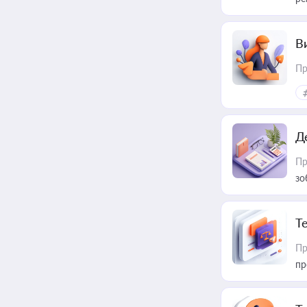
В
Пр
Д
Пр
зо
T
Пр
пр