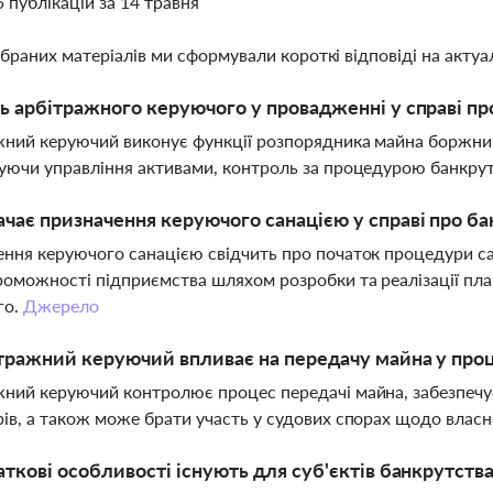
5 публікацій за 14 травня
ібраних матеріалів ми сформували короткі відповіді на актуал
ь арбітражного керуючого у провадженні у справі пр
ний керуючий виконує функції розпорядника майна боржника
уючи управління активами, контроль за процедурою банкрутс
чає призначення керуючого санацією у справі про ба
ння керуючого санацією свідчить про початок процедури сан
оможності підприємства шляхом розробки та реалізації пла
го.
Джерело
тражний керуючий впливає на передачу майна у проц
ний керуючий контролює процес передачі майна, забезпечує
ів, а також може брати участь у судових спорах щодо власн
аткові особливості існують для суб'єктів банкрутств