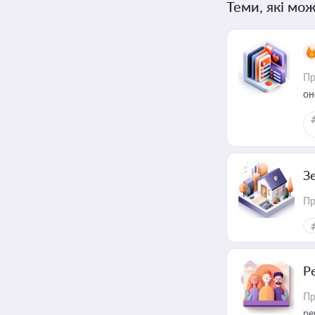
Теми, які мож
Пр
он
З
Пр
Р
Пр
ре