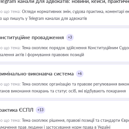
elegram канали для адвокатів: новини, кейси, практич
о що тема:
Огляди нормативних змін, судова практика, коментарі екс
о що пишуть у Telegram каналах для адвокатів
онституційне провадження
+3
о що тема:
Тема охоплює порядок здійснення Конституційним Судом
валення актів і формування правових позицій
римінально-виконавча система
+6
о що тема:
Тема охоплює організацію та правове регулювання викона
танов виконання покарань та статус осіб, які відбувають покарання
рактика ЄСПЛ
+13
о що тема:
Тема охоплює рішення, правові позиції та стандарти Євр
умачення прав людини і застосування норм права в Україні