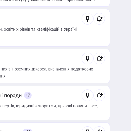
світніх рівнів та кваліфікацій в Україні
аних з іноземних джерел, визначення податкових
ння
ні поради
+7
пертів, юридичні алгоритми, правові новини - все,