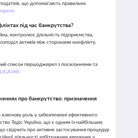
и податків, що допомагають правильно
ерело
ліктах під час банкрутства?
на, контролює діяльність підприємства,
озподіл активів між сторонами конфлікту.
вний список першоджерел з посиланнями та
 LIGA360.
женнях про банкрутство: призначення
ть ключову роль у забезпеченні ефективного
ство Тедіс Україна, що є одним із найбільших
що свідчить про активне застосування процедур
сійної діяльності арбітражних керуючих у