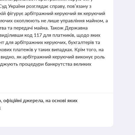
д України розглядає справу, пов’язану з
якій фігурує арбітражний керуючий як керуючий
уючих охоплюють не лише управління майном, а
ства та передачі майна. Також Державна
 виділивши код 117 для платників, щодо яких
нт для арбітражних керуючих, бухгалтерів та
вих платежів у таких випадках. Крім того, на
 видно, як арбітражний керуючий виконує роль
оджують процедури банкрутства великих
о, офіційні джерела, на основі яких
к