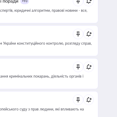
ні поради
+93
пертів, юридичні алгоритми, правові новини - все,
 України конституційного контролю, розгляду справ,
ння кримінальних покарань, діяльність органів і
опейського суду з прав людини, які впливають на