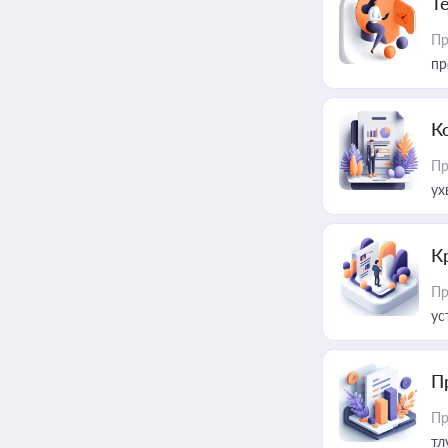
T
Пр
пр
К
Пр
ух
К
Пр
ус
П
Пр
тл