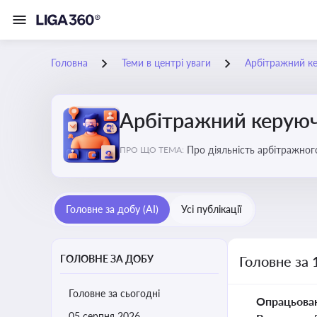
Головна
Теми в центрі уваги
Арбітражний ке
Арбітражний керуючи
Про діяльність арбітражног
ПРО ЩО ТЕМА:
або ліквідації
Головне за добу (AI)
Усі публікації
ГОЛОВНЕ ЗА ДОБУ
Головне за 
Головне за сьогодні
Опрацьова
05 серпня 2026