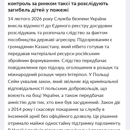
контроль за ринком таксі та розслідують
загибель дітей у пожежі
14 лютого 2026 року Служба безпеки України
внесла відомості до Єдиного реєстру досудових
розслідувань та розпочала слідство за фактом
пособництва державі-агресору. Підозрюваним є
громадянин Казахстану, який нібито готував та
передавав матеріальні ресурси російським
збройним формуванням. Слідство передбачає
повідомлення про підозру, оголошення в розшук та
міжнародний розшук через Інтерпол. У Польщі
Сейм ухвалив закон, який звільняє від кримінальної
відповідальності польських добровольців, що
воюють на боці України, а також передбачає
амністію для тих, хто вже був засуджений. Закон діє
з 2014 року і скасовує покарання за службу в
іноземній армії без офіційного дозволу. Це рішення
отримало майже одностайну підтримку парламенту.
В Україні поліція відкрила кримінальні провадження