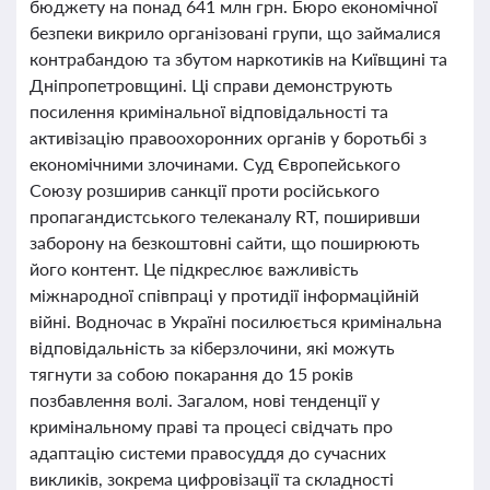
бюджету на понад 641 млн грн. Бюро економічної
безпеки викрило організовані групи, що займалися
контрабандою та збутом наркотиків на Київщині та
Дніпропетровщині. Ці справи демонструють
посилення кримінальної відповідальності та
активізацію правоохоронних органів у боротьбі з
економічними злочинами. Суд Європейського
Союзу розширив санкції проти російського
пропагандистського телеканалу RT, поширивши
заборону на безкоштовні сайти, що поширюють
його контент. Це підкреслює важливість
міжнародної співпраці у протидії інформаційній
війні. Водночас в Україні посилюється кримінальна
відповідальність за кіберзлочини, які можуть
тягнути за собою покарання до 15 років
позбавлення волі. Загалом, нові тенденції у
кримінальному праві та процесі свідчать про
адаптацію системи правосуддя до сучасних
викликів, зокрема цифровізації та складності