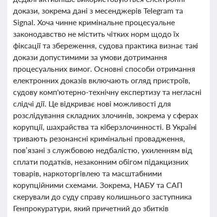
докази, зокрема дані з месенджерів Telegram та
Signal. Хоча чинне кримінальне процесуальне
законодавство не містить чітких норм щодо їх
фіксації та збереження, судова практика визнає такі
докази допустимими за умови дотримання
процесуальних вимог. Основні способи отримання
електронних доказів включають огляд пристроїв,
судову комп'ютерно-технічну експертизу та негласні
слідчі дії. Це відкриває нові можливості для
розслідування складних злочинів, зокрема у сферах
корупції, шахрайства та кіберзлочинності. В Україні
тривають резонансні кримінальні провадження,
пов’язані з службовою недбалістю, ухиленням від
сплати податків, незаконним обігом підакцизних
товарів, наркоторгівлею та масштабними
корупційними схемами. Зокрема, НАБУ та САП
скерували до суду справу колишнього заступника
Генпрокуратури, який причетний до збитків