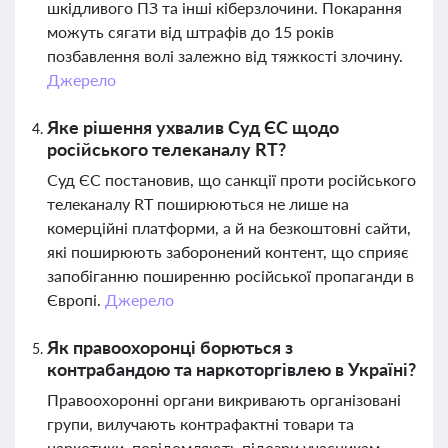
шкідливого ПЗ та інші кіберзлочини. Покарання
можуть сягати від штрафів до 15 років
позбавлення волі залежно від тяжкості злочину.
Джерело
Яке рішення ухвалив Суд ЄС щодо
російського телеканалу RT?
Суд ЄС постановив, що санкції проти російського
телеканалу RT поширюються не лише на
комерційні платформи, а й на безкоштовні сайти,
які поширюють заборонений контент, що сприяє
запобіганню поширенню російської пропаганди в
Європі.
Джерело
Як правоохоронці борються з
контрабандою та наркоторгівлею в Україні?
Правоохоронні органи викривають організовані
групи, вилучають контрафактні товари та
наркотики, повідомляють підозри учасникам