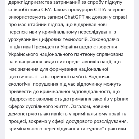
держпідприємства затриманий за спробу підкупу
співробітника СБУ. Також прокурори США вперше
використовують записи ChatGPT як докази у справі
про масштабний підпал, що відкриває нові
перспективи у кримінальному переслідуванні з
урахуванням цифрових технологій. Законодавча
ініціатива Президента України щодо створення
Українського національного пантеону спрямована
на вшанування видатних представників нації, що
має значення для формування національної
ідентичності та історичної пам'яті. Водночас
екологічні порушення під час відпочинку можуть
призвести до кримінальної відповідальності, що
підкреслює важливість дотримання законів у різних
сферах суспільного життя. Загалом, новини
демонструють активність у кримінальному праві та
процесі, зокрема у сфері досудового розслідування,
кримінального переслідування та судової практики.